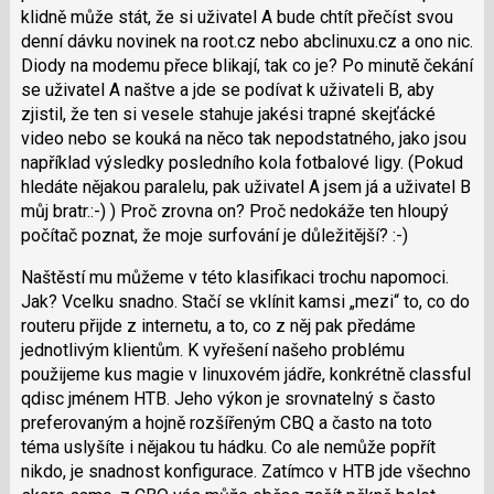
klidně může stát, že si uživatel A bude chtít přečíst svou
denní dávku novinek na root.cz nebo abclinuxu.cz a ono nic.
Diody na modemu přece blikají, tak co je? Po minutě čekání
se uživatel A naštve a jde se podívat k uživateli B, aby
zjistil, že ten si vesele stahuje jakési trapné skejťácké
video nebo se kouká na něco tak nepodstatného, jako jsou
například výsledky posledního kola fotbalové ligy. (Pokud
hledáte nějakou paralelu, pak uživatel A jsem já a uživatel B
můj bratr.:-) ) Proč zrovna on? Proč nedokáže ten hloupý
počítač poznat, že moje surfování je důležitější? :-)
Naštěstí mu můžeme v této klasifikaci trochu napomoci.
Jak? Vcelku snadno. Stačí se vklínit kamsi „mezi“ to, co do
routeru přijde z internetu, a to, co z něj pak předáme
jednotlivým klientům. K vyřešení našeho problému
použijeme kus magie v linuxovém jádře, konkrétně classful
qdisc jménem HTB. Jeho výkon je srovnatelný s často
preferovaným a hojně rozšířeným CBQ a často na toto
téma uslyšíte i nějakou tu hádku. Co ale nemůže popřít
nikdo, je snadnost konfigurace. Zatímco v HTB jde všechno