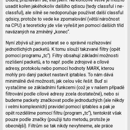
usadit kořen jakéhokoliv dalšího qdiscu (tedy classful i ne-
classful), ale silně se nedoporučuje používat další classful
qdsicy, protože to vede ke zpomalování (větší náročnost
na CPU) a teoreticky jde vše vyřešit jen pomocí dalších tříd
navázaných na zmíněný „konec“.
Nyní zbývá už jen postarat se o správné rozřazování
jednotlichých packetů. K tomu slouží takzvané filtry (opět
pomocí programu „tc“). Filtry obsahují základní možnosti
rozlišení packetů, a to např. podle zdrojové a cílové
adresy, protokolu nebo pomocí hodnoty MARK, kterou
mohly pro daný packet nastavit iptables. To nám dává
minimálně dvě možnosti, jak celou věc řešit. Buď si
vystačíme se základními funkcemi (což je v našem případě
filtrování podle cílové adresy zcela dostatečné), nebo si
budeme packety značkovat podle jednoduchých (ale někdy
i velmi komplexních) pravidel pomocí iptables a pak je
opět rozdělíme pomocí filtru (program „tc“), tentokrát však
pouze podle značky (použiji tuto metodu, protože je
obecnější). Filtrům se tak nikdy nevyhneme, ale práce