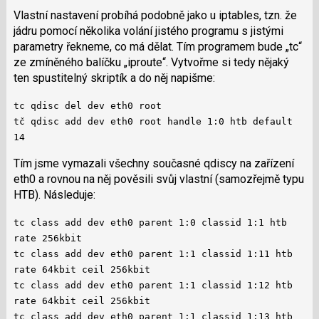
Vlastní nastavení probíhá podobně jako u iptables, tzn. že
jádru pomocí několika volání jistého programu s jistými
parametry řekneme, co má dělat. Tím programem bude „tc“
ze zmíněného balíčku „iproute“. Vytvořme si tedy nějaký
ten spustitelný skriptík a do něj napišme:
tc qdisc del dev eth0 root
tč qdisc add dev eth0 root handle 1:0 htb default
14
Tím jsme vymazali všechny současné qdiscy na zařízení
eth0 a rovnou na něj pověsili svůj vlastní (samozřejmě typu
HTB). Následuje:
tc class add dev eth0 parent 1:0 classid 1:1 htb
rate 256kbit
tc class add dev eth0 parent 1:1 classid 1:11 htb
rate 64kbit ceil 256kbit
tc class add dev eth0 parent 1:1 classid 1:12 htb
rate 64kbit ceil 256kbit
tc class add dev eth0 parent 1:1 classid 1:13 htb