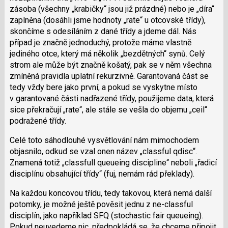
zásoba (všechny „krabičky“ jsou již prázdné) nebo je „díra“
zaplněna (dosáhli jsme hodnoty „rate“ u otcovské třídy),
skončíme s odesíláním z dané třídy a jdeme dál. Nás
případ je značně jednoduchý, protože máme vlastně
jediného otce, který má několik „bezdětných“ synů. Celý
strom ale může být značně košatý, pak se v něm všechna
zmíněná pravidla uplatní rekurzivně. Garantovaná část se
tedy vždy bere jako první, a pokud se vyskytne místo
v garantované části nadřazené třídy, použijeme data, která
sice překračují „rate“, ale stále se vešla do objemu „ceil“
podražené třídy.
Celé toto sáhodlouhé vysvětlování nám mimochodem
objasnilo, odkud se vzal onen název „classful qdisc“.
Znamená totiž „classfull queueing discipline“ neboli „řadicí
disciplínu obsahující třídy“ (fuj, nemám rád překlady).
Na každou koncovou třídu, tedy takovou, která nemá další
potomky, je možné ještě pověsit jednu z ne-classful
disciplín, jako například SFQ (stochastic fair queueing).
Pokud neuvedeme nic, předpokládá se, že chceme připojit