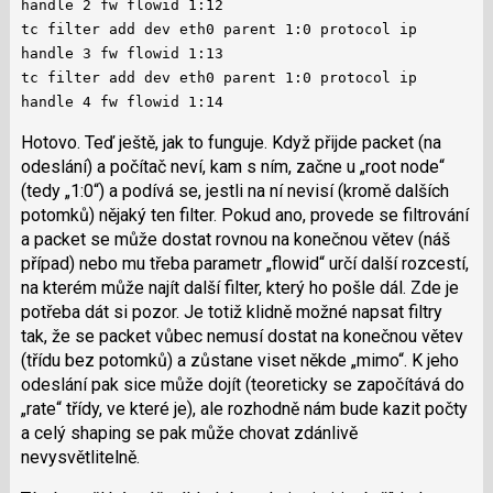
handle 2 fw flowid 1:12
tc filter add dev eth0 parent 1:0 protocol ip
handle 3 fw flowid 1:13
tc filter add dev eth0 parent 1:0 protocol ip
handle 4 fw flowid 1:14
Hotovo. Teď ještě, jak to funguje. Když přijde packet (na
odeslání) a počítač neví, kam s ním, začne u „root node“
(tedy „1:0“) a podívá se, jestli na ní nevisí (kromě dalších
potomků) nějaký ten filter. Pokud ano, provede se filtrování
a packet se může dostat rovnou na konečnou větev (náš
případ) nebo mu třeba parametr „flowid“ určí další rozcestí,
na kterém může najít další filter, který ho pošle dál. Zde je
potřeba dát si pozor. Je totiž klidně možné napsat filtry
tak, že se packet vůbec nemusí dostat na konečnou větev
(třídu bez potomků) a zůstane viset někde „mimo“. K jeho
odeslání pak sice může dojít (teoreticky se započítává do
„rate“ třídy, ve které je), ale rozhodně nám bude kazit počty
a celý shaping se pak může chovat zdánlivě
nevysvětlitelně.