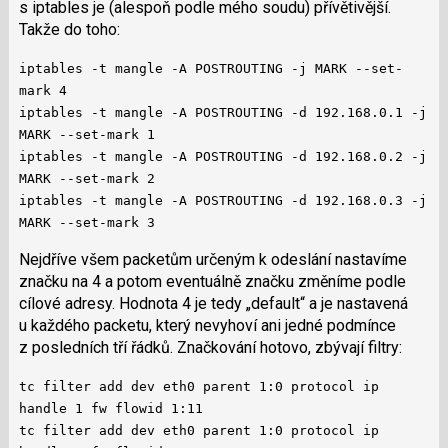
s iptables je (alespoň podle mého soudu) přívětivější.
Takže do toho:
iptables -t mangle -A POSTROUTING -j MARK --set-
mark 4
iptables -t mangle -A POSTROUTING -d 192.168.0.1 -j
MARK --set-mark 1
iptables -t mangle -A POSTROUTING -d 192.168.0.2 -j
MARK --set-mark 2
iptables -t mangle -A POSTROUTING -d 192.168.0.3 -j
MARK --set-mark 3
Nejdříve všem packetům určeným k odeslání nastavíme
značku na 4 a potom eventuálně značku změníme podle
cílové adresy. Hodnota 4 je tedy „default“ a je nastavená
u každého packetu, který nevyhoví ani jedné podmínce
z posledních tří řádků. Značkování hotovo, zbývají filtry:
tc filter add dev eth0 parent 1:0 protocol ip
handle 1 fw flowid 1:11
tc filter add dev eth0 parent 1:0 protocol ip