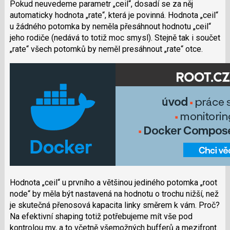
Pokud neuvedeme parametr „ceil“, dosadí se za něj
automaticky hodnota „rate“, která je povinná. Hodnota „ceil“
u žádného potomka by neměla přesáhnout hodnotu „ceil“
jeho rodiče (nedává to totiž moc smysl). Stejně tak i součet
„rate“ všech potomků by neměl presáhnout „rate“ otce.
Hodnota „ceil“ u prvního a většinou jediného potomka „root
node“ by měla být nastavená na hodnotu o trochu nižší, než
je skutečná přenosová kapacita linky směrem k vám. Proč?
Na efektivní shaping totiž potřebujeme mít vše pod
kontrolou my, a to včetně všemožných bufferů a mezifront.