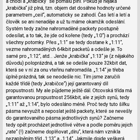
a chodí a „krabičky“ se pomalu plní. Pokud je nějaká
„krabička“ již plná, tzn. objem dat dosáhne hodnoty určené
parametrem „ceil“, automaticky se zahodí. Čas letí a letí a
člověk se ani nenaděje a už tu máme okamžik odeslání.
Systém tedy začne nahromaděné packety postupně
odesílat, a to tak, že jde od kořene (tedy „1:0“) a prochází
všechny potomky. Přes „1:1“ se tedy dostane k „1:11“,
vezme nahromaděných 64kbit packetů a odešle je. To
samé pro „1:12“, atd… Jenže „krabička“ „1:13“ je (z nějakého
důvodu) poloprázdná, a tak se odešle pouze 32kbit dat,
která se v ní za onu vteřinu nahromadila. „1:14“ je třeba
úplně prázdná, tak se neodešle nic. Tím jsme zaručili
každé třídě (tedy „krabičce“) její garantovaný díl
propustnosti. My ale půjdeme ještě dál. Otcovská třída má
garantovanou propustnost 256kbit, ale z jejích synů, tedy
„1:11“ až „1:14“, bylo odesláno méně. Proč tedy tuto šířku
pásma nevyužít a neposlat ještě packety, které se nevešly
do garantovaného pásma jednotlivých synů? Začneme
tedy opět procházet jednotlivé větve a podle poměru jejich
„rate“ (!) začneme doplňovat „díru“, která nám vznikla
nezaplněním tříd „1:13“ a „1:14“. Jakmile dojde veškerá