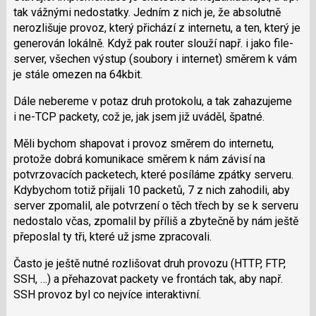
tak vážnými nedostatky. Jedním z nich je, že absolutně
nerozlišuje provoz, který přichází z internetu, a ten, který je
generován lokálně. Když pak router slouží např. i jako file-
server, všechen výstup (soubory i internet) směrem k vám
je stále omezen na 64kbit.
Dále nebereme v potaz druh protokolu, a tak zahazujeme
i ne-TCP packety, což je, jak jsem již uváděl, špatné.
Měli bychom shapovat i provoz směrem do internetu,
protože dobrá komunikace směrem k nám závisí na
potvrzovacích packetech, které posíláme zpátky serveru.
Kdybychom totiž přijali 10 packetů, 7 z nich zahodili, aby
server zpomalil, ale potvrzení o těch třech by se k serveru
nedostalo včas, zpomalil by příliš a zbytečně by nám ještě
přeposlal ty tři, které už jsme zpracovali.
Často je ještě nutné rozlišovat druh provozu (HTTP, FTP,
SSH, …) a přehazovat packety ve frontách tak, aby např.
SSH provoz byl co nejvíce interaktivní.