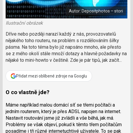
i
á
b
X
n
o
Autor: Depositphotos – stori
o
e
k
k
u
Ilustrační obrázek
?
P
Dříve nebo později narazí každý z nás, provozovatelů
o
nějakého toho routeru, na problém s rozdělováním šířky
d
pásma. Na toto téma bylo již napsáno mnoho, ale přesto
p
se z mého okolí stále množí dotazy a hlavně požadavky na
o
nějaké to mini-howto v češtině. Zde je pár tipů, jak začít...
ř
t
e
Přidat mezi oblíbené zdroje na Googlu
r
e
d
O co vlastně jde?
a
k
Máme například malou domácí síť se třemi počítači a
c
jedním routerem, který je přes ADSL napojen na internet.
i
Nastavit routování jsme již zvládli a vše běhá, jak má.
Problémy se však objeví, pokud k těmto třem počítačům
posadíme i tři různé internetuchtivé uživatele. To se pak