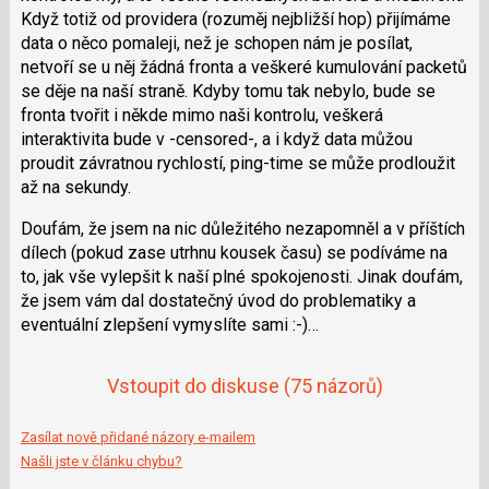
Když totiž od providera (rozuměj nejbližší hop) přijímáme
data o něco pomaleji, než je schopen nám je posílat,
netvoří se u něj žádná fronta a veškeré kumulování packetů
se děje na naší straně. Kdyby tomu tak nebylo, bude se
fronta tvořit i někde mimo naši kontrolu, veškerá
interaktivita bude v -censored-, a i když data můžou
proudit závratnou rychlostí, ping-time se může prodloužit
až na sekundy.
Doufám, že jsem na nic důležitého nezapomněl a v příštích
dílech (pokud zase utrhnu kousek času) se podíváme na
to, jak vše vylepšit k naší plné spokojenosti. Jinak doufám,
že jsem vám dal dostatečný úvod do problematiky a
eventuální zlepšení vymyslíte sami :-)…
Vstoupit do diskuse
(75 názorů)
Zasílat nově přidané názory e-mailem
Našli jste v článku chybu?