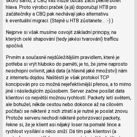
skoro samo, z CBQ vás může občas začít pěkně bolet
hlava. Proto výrobci praček (a já) doporučují HTB pro
začátečníky a CBQ pak nechávají jako alternativu
k eventuální migraci. (Stejně u HTB zůstanete… :-) )
Nejprve si však musíme osvojit základní principy, na
kterých celé shapování (tedy jakési tvarování) trafficu
spočívá.
Prvním a současně nejdůležitějším pravidlem, které je
potřeba si vrýt hluboko do paměti, je to, že jsme naprosto
neschopni ovlivnit, jaká data (a hlavně jaké množství) nám
z internetu dojdou. Naštěstí je však protokol TCP
koncipován pro co možná nejefektivnější přenos, a to mimo
jiné i následujícím způsobem. Server začne posílat data
klientovi co největší možnou rychlostí. Packety letí světem,
ale bohužel, někde cestou nebo dokonce až na cílovém
počítači se některé z nich ztratí a je nutné je poslat znovu.
Protože serveru nechodí některé potvrzovací packety,
řekne si, že je klient asi nějaký loser na pomalé lince a
rychlost vysílání o něco sníží. Dá tím pak klientovi (a