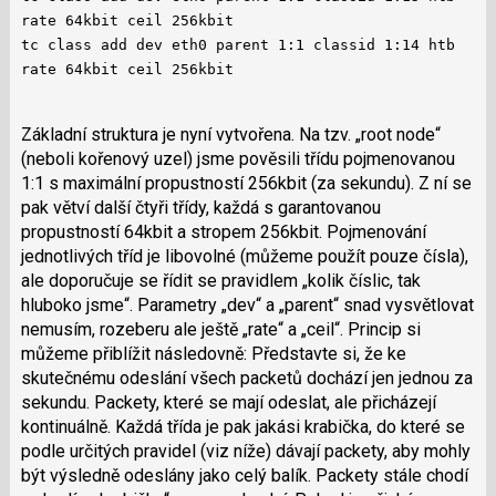
rate 64kbit ceil 256kbit
tc class add dev eth0 parent 1:1 classid 1:14 htb
rate 64kbit ceil 256kbit
Základní struktura je nyní vytvořena. Na tzv. „root node“
(neboli kořenový uzel) jsme pověsili třídu pojmenovanou
1:1 s maximální propustností 256kbit (za sekundu). Z ní se
pak větví další čtyři třídy, každá s garantovanou
propustností 64kbit a stropem 256kbit. Pojmenování
jednotlivých tříd je libovolné (můžeme použít pouze čísla),
ale doporučuje se řídit se pravidlem „kolik číslic, tak
hluboko jsme“. Parametry „dev“ a „parent“ snad vysvětlovat
nemusím, rozeberu ale ještě „rate“ a „ceil“. Princip si
můžeme přiblížit následovně: Představte si, že ke
skutečnému odeslání všech packetů dochází jen jednou za
sekundu. Packety, které se mají odeslat, ale přicházejí
kontinuálně. Každá třída je pak jakási krabička, do které se
podle určitých pravidel (viz níže) dávají packety, aby mohly
být výsledně odeslány jako celý balík. Packety stále chodí