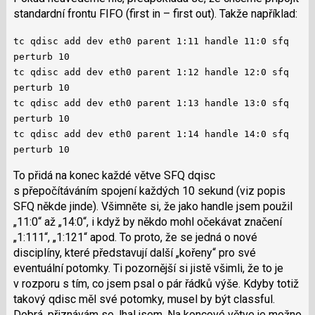
standardní frontu FIFO (first in – first out). Takže například:
tc qdisc add dev eth0 parent 1:11 handle 11:0 sfq
perturb 10
tc qdisc add dev eth0 parent 1:12 handle 12:0 sfq
perturb 10
tc qdisc add dev eth0 parent 1:13 handle 13:0 sfq
perturb 10
tc qdisc add dev eth0 parent 1:14 handle 14:0 sfq
perturb 10
To přidá na konec každé větve SFQ dqisc
s přepočítáváním spojení každých 10 sekund (viz popis
SFQ někde jinde). Všimněte si, že jako handle jsem použil
„11:0“ až „14:0“, i když by někdo mohl očekávat značení
„1:111“, „1:121“ apod. To proto, že se jedná o nové
disciplíny, které představují další „kořeny“ pro své
eventuální potomky. Ti pozornější si jistě všimli, že to je
v rozporu s tím, co jsem psal o pár řádků výše. Kdyby totiž
takový qdisc měl své potomky, musel by být classful.
Dobrá, přiznávám se, lhal jsem. Na koncové větve je možno