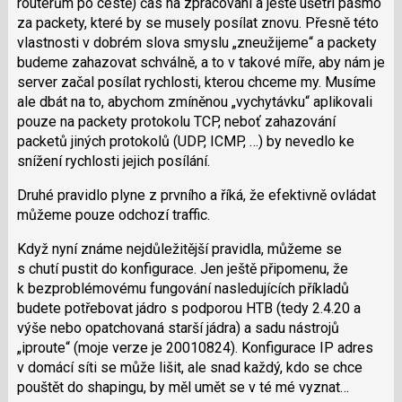
routerům po cestě) čas na zpracování a ještě ušetří pásmo
za packety, které by se musely posílat znovu. Přesně této
vlastnosti v dobrém slova smyslu „zneužijeme“ a packety
budeme zahazovat schválně, a to v takové míře, aby nám je
server začal posílat rychlosti, kterou chceme my. Musíme
ale dbát na to, abychom zmíněnou „vychytávku“ aplikovali
pouze na packety protokolu TCP, neboť zahazování
packetů jiných protokolů (UDP, ICMP, …) by nevedlo ke
snížení rychlosti jejich posílání.
Druhé pravidlo plyne z prvního a říká, že efektivně ovládat
můžeme pouze odchozí traffic.
Když nyní známe nejdůležitější pravidla, můžeme se
s chutí pustit do konfigurace. Jen ještě připomenu, že
k bezproblémovému fungování nasledujících příkladů
budete potřebovat jádro s podporou HTB (tedy 2.4.20 a
výše nebo opatchovaná starší jádra) a sadu nástrojů
„iproute“ (moje verze je 20010824). Konfigurace IP adres
v domácí síti se může lišit, ale snad každý, kdo se chce
pouštět do shapingu, by měl umět se v té mé vyznat…