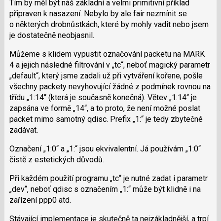
Tím by měl být náš základní a velmi primitivní příklad
připraven k nasazení. Nebylo by ale fair nezmínit se
o některých drobnůstkách, které by mohly vadit nebo jsem
je dostatečně neobjasnil.
Můžeme s klidem vypustit označování packetu na MARK
4 a jejich následné filtrování v „tc“, neboť magický parametr
„default“, který jsme zadali už při vytváření kořene, pošle
všechny packety nevyhovující žádné z podmínek rovnou na
třídu „1:14“ (která je současně konečná). Větev „1:14“ je
zapsána ve formě „14“, a to proto, že není možné poslat
packet mimo samotný qdisc. Prefix „1:“ je tedy zbytečné
zadávat.
Označení „1:0“ a „1:“ jsou ekvivalentní. Já používám „1:0“
čistě z estetických důvodů.
Při každém použití programu „tc“ je nutné zadat i parametr
„dev“, neboť qdisc s označením „1:“ může být klidně i na
zařízení ppp0 atd.
Stávající implementace je skutečně ta nejzákladnější, a trpí