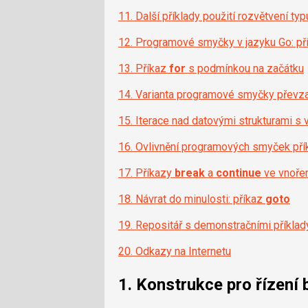
11. Další příklady použití rozvětvení ty
12. Programové smyčky v jazyku Go: p
13. Příkaz
for
s podmínkou na začátku
14. Varianta programové smyčky převza
15. Iterace nad datovými strukturami s 
16. Ovlivnění programových smyček př
17. Příkazy
break
a
continue
ve vnoře
18. Návrat do minulosti: příkaz
goto
19. Repositář s demonstračními příklad
20. Odkazy na Internetu
1. Konstrukce pro řízení