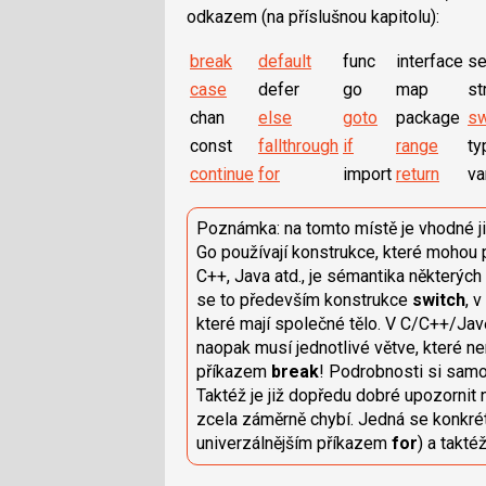
odkazem (na příslušnou kapitolu):
break
default
func
interface
se
case
defer
go
map
st
chan
else
goto
package
sw
const
fallthrough
if
range
ty
continue
for
import
return
va
Poznámka: na tomto místě je vhodné již
Go používají konstrukce, které mohou 
C++, Java atd., je sémantika některýc
se to především konstrukce
switch
, 
které mají společné tělo. V C/C++/Javě
naopak musí jednotlivé větve, které ne
příkazem
break
! Podrobnosti si sam
Taktéž je již dopředu dobré upozornit n
zcela záměrně chybí. Jedná se konkr
univerzálnějším příkazem
for
) a takt