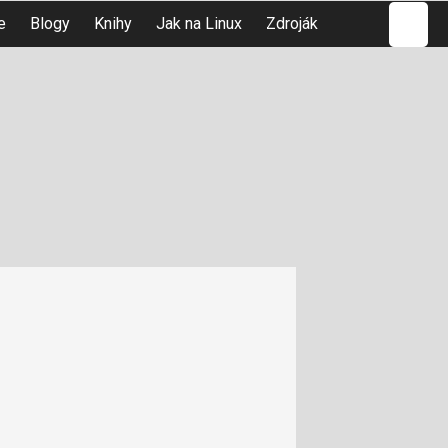
Hledat
e
Blogy
Knihy
Jak na Linux
Zdroják