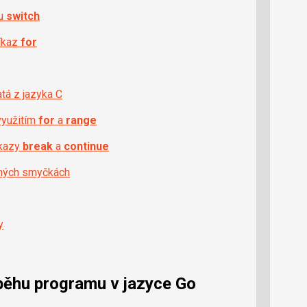
pu
switch
říkaz
for
tá z jazyka C
využitím
for
a
range
íkazy
break
a
continue
ných smyčkách
y
 běhu programu v jazyce Go