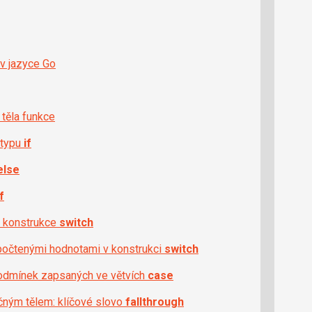
 v jazyce Go
těla funkce
 typu
if
else
if
m konstrukce
switch
ypočtenými hodnotami v konstrukci
switch
podmínek zapsaných ve větvích
case
ným tělem: klíčové slovo
fallthrough