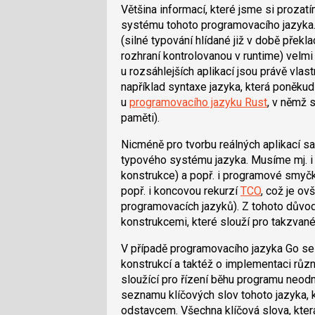
Většina informací, které jsme si prozat
systému tohoto programovacího jazyka. 
(silné typování hlídané již v době přek
rozhraní kontrolovanou v runtime) velmi 
u rozsáhlejších aplikací jsou právě vla
například syntaxe jazyka, která poněkud 
u
programovacího jazyku Rust
, v němž 
paměti).
Nicméně pro tvorbu reálných aplikací 
typového systému jazyka. Musíme mj. i 
konstrukce) a popř. i programové smyč
popř. i koncovou rekurzí
TCO
, což je o
programovacích jazyků). Z tohoto dův
konstrukcemi, které slouží pro takzvan
V případě programovacího jazyka Go se
konstrukcí a taktéž o implementaci rů
sloužící pro řízení běhu programu neodmy
seznamu klíčových slov tohoto jazyka, 
odstavcem. Všechna klíčová slova, kter