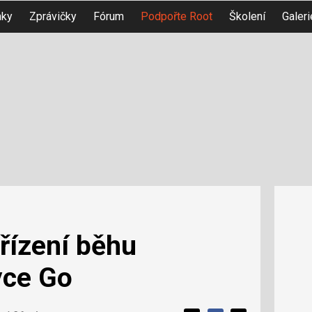
nky
Zprávičky
Fórum
Podpořte Root
Školení
Galeri
řízení běhu
yce Go