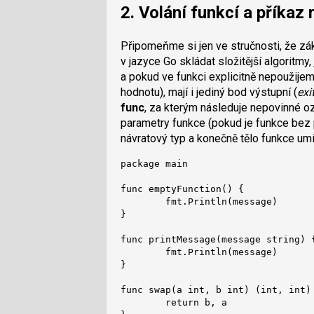
2. Volání funkcí a příkaz
Připomeňme si jen ve stručnosti, že z
v jazyce Go skládat složitější algoritmy,
a pokud ve funkci explicitně nepoužije
hodnotu), mají i jediný bod výstupní (
exi
func
, za kterým následuje nepovinné oz
parametry funkce (pokud je funkce bez p
návratový typ a konečně tělo funkce um
package main

func emptyFunction() {

        fmt.Println(message)

}

func printMessage(message string) {
        fmt.Println(message)

}

func swap(a int, b int) (int, int) 
        return b, a
