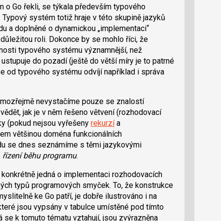
ím o Go řekli, se týkala především typového
Typový systém totiž hraje v této skupině jazyků
ladu a doplněné o dynamickou „implementaci“
důležitou roli. Dokonce by se mohlo říci, že
stnosti typového systému významnější, než
ustupuje do pozadí (ještě do větší míry je to patrné
se od typového systému odvíjí například i správa
samozřejmě nevystačíme pouze se znalostí
vědět, jak je v něm řešeno větvení (rozhodovací
ky (pokud nejsou vyřešeny
rekurzí
a
všem většinou doména funkcionálních
odu se dnes seznámíme s těmi jazykovými
é
řízení běhu programu
.
 konkrétně jedná o implementaci rozhodovacích
zných typů programových smyček. To, že konstrukce
slitelně ke Go patří, je dobře ilustrováno i na
které jsou vypsány v tabulce umístěné pod tímto
á se k tomuto tématu vztahují, jsou zvýrazněna