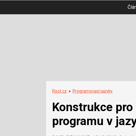
Člá
Root.cz
»
Programovací jazyky
Konstrukce pro 
programu v jaz