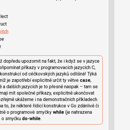
lect
ruct
itch
pe
r
 dopředu upozornit na fakt, že i když se v jazyce
připomínat příkazy v programovacích jazycích C,
h konstrukcí od céčkovských jazyků odlišná! Týká
v níž je zapotřebí explicitně určit ty větve
case
,
 a dalších jazycích je to přesně naopak – tam se
mají mít společné příkazy, explicitně ukončovat
ozřejmě ukážeme i na demonstračních příkladech.
a to, že některé řídicí konstrukce v Go zdánlivě či
étně o programové smyčky
while
(je nahrazena
éž o smyčku
do-while
.