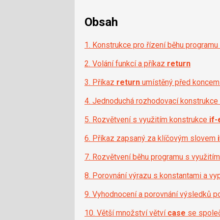
Obsah
1. Konstrukce pro řízení běhu programu
2. Volání funkcí a příkaz
return
3. Příkaz
return
umístěný před koncem 
4. Jednoduchá rozhodovací konstrukce
5. Rozvětvení s využitím konstrukce
if-
6. Příkaz zapsaný za klíčovým slovem
7. Rozvětvení běhu programu s využití
8. Porovnání výrazu s konstantami a v
9. Vyhodnocení a porovnání výsledků 
10. Větší množství větví
case
se společ