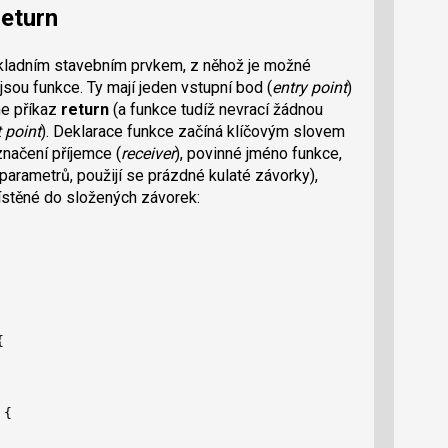
return
ákladním stavebním prvkem, z něhož je možné
 jsou funkce. Ty mají jeden vstupní bod (
entry point
)
me příkaz
return
(a funkce tudíž nevrací žádnou
t point
). Deklarace funkce začíná klíčovým slovem
načení příjemce (
receiver
), povinné jméno funkce,
arametrů, použijí se prázdné kulaté závorky),
ístěné do složených závorek:


{
