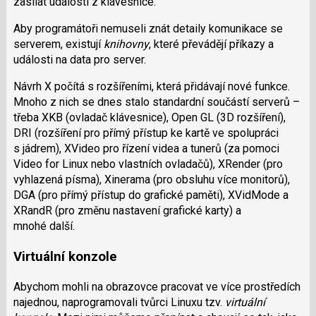
zasílat události z klávesnice.
Aby programátoři nemuseli znát detaily komunikace se
serverem, existují
knihovny
, které převádějí příkazy a
události na data pro server.
Návrh X počítá s rozšířeními, která přidávají nové funkce.
Mnoho z nich se dnes stalo standardní součástí serverů –
třeba XKB (ovladač klávesnice), Open GL (3D rozšíření),
DRI (rozšíření pro přímý přístup ke kartě ve spolupráci
s jádrem), XVideo pro řízení videa a tunerů (za pomoci
Video for Linux nebo vlastních ovladačů), XRender (pro
vyhlazená písma), Xinerama (pro obsluhu více monitorů),
DGA (pro přímý přístup do grafické paměti), XVidMode a
XRandR (pro změnu nastavení grafické karty) a
mnohé další.
Virtuální konzole
Abychom mohli na obrazovce pracovat ve více prostředích
najednou, naprogramovali tvůrci Linuxu tzv.
virtuální