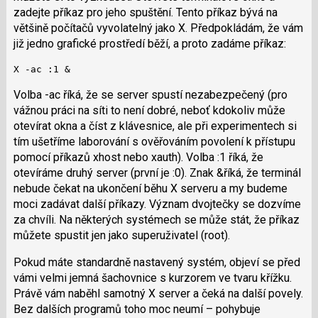
zadejte příkaz pro jeho spuštění. Tento příkaz bývá na
většině počítačů vyvolatelný jako X. Předpokládám, že vám
již jedno grafické prostředí běží, a proto zadáme příkaz:
X -ac :1 &
Volba -ac říká, že se server spustí nezabezpečený (pro
vážnou práci na síti to není dobré, neboť kdokoliv může
otevírat okna a číst z klávesnice, ale při experimentech si
tím ušetříme laborování s ověřováním povolení k přístupu
pomocí příkazů xhost nebo xauth). Volba :1 říká, že
otevíráme druhý server (první je :0). Znak &říká, že terminál
nebude čekat na ukončení běhu X serveru a my budeme
moci zadávat další příkazy. Význam dvojtečky se dozvíme
za chvíli. Na některých systémech se může stát, že příkaz
můžete spustit jen jako superuživatel (root).
Pokud máte standardně nastavený systém, objeví se před
vámi velmi jemná šachovnice s kurzorem ve tvaru křížku.
Právě vám naběhl samotný X server a čeká na další povely.
Bez dalších programů toho moc neumí – pohybuje