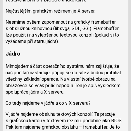
Nejčastějším grafickým režimem je X server.
Nesmíme ovšem zapomenout na grafický framebuffer
s obslužnou knihovnou (libsvga, SDL, GGI). Framebuffer
lze použít i na vylepšenou textovou konzoli (pokud si to
vyžádáme při startu jádra).
Jádro
Mimojaderná část operačního systému nám zajišťuje, že
náš počítač nastartuje, připojí se do sítě a budou probíhat
všechny základní operace. Na vlastní tvorbě obrazu na
obrazovce se však příliš nepodílí. Ten je spíš výsledkem
spolupráce jádra a X serveru.
Co tedy najdeme v jádře a co v X serveru?
V jádře najdeme obsluhu textových konzolí. Ta pracuje
s grafickou kartou v textovém režimu, podobně jako BIOS.
Pak tam najdeme grafickou obsluhu – framebuffer. Je to