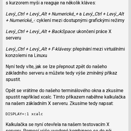
s kurzorem myši a reaguje na několik kláves:
Levý_Ctrl + Levý_Alt + Numerické_+
a
Levý_Ctrl + Levý_Alt
+ Numerické_-
: cyklení mezi dostupnými grafickými režimy
Levý_Ctrl + Levý_Alt + BackSpace
: ukončení práce X
serveru
Levý_Ctrl + Levý_Alt + F-klávesy
: přepínání mezi virtuálními
konzolemi na Linuxu
Nyní tedy víte, jak se lze přepnout zpět do našeho
základního serveru a můžete tedy výše zmíněný příkaz
spustit.
Opět se vrátíme do našeho terminálového okna a zkusíme
spustit například xcalc. Tímto příkazem naběhne kalkulačka
na našem základním X serveru. Zkusíme tedy napsat:
DISPLAY=:1 xcalc
Kalkulačka se nyní otevřela na našem testovacím X
serveru. Pomocí výše uvedené kombinace se do něj