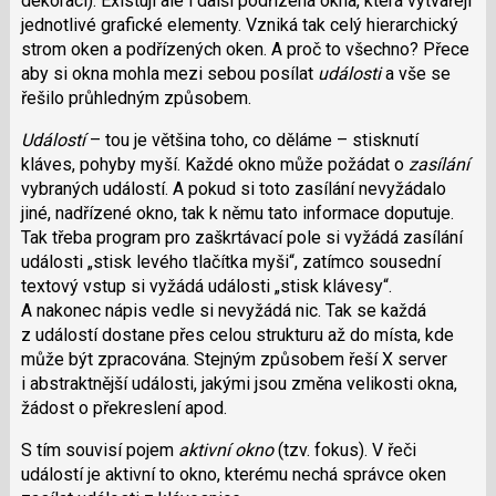
dekoraci). Existují ale i další podřízená okna, která vytvářejí
jednotlivé grafické elementy. Vzniká tak celý hierarchický
strom oken a podřízených oken. A proč to všechno? Přece
aby si okna mohla mezi sebou posílat
události
a vše se
řešilo průhledným způsobem.
Událostí
– tou je většina toho, co děláme – stisknutí
kláves, pohyby myší. Každé okno může požádat o
zasílání
vybraných událostí. A pokud si toto zasílání nevyžádalo
jiné, nadřízené okno, tak k němu tato informace doputuje.
Tak třeba program pro zaškrtávací pole si vyžádá zasílání
události „stisk levého tlačítka myši“, zatímco sousední
textový vstup si vyžádá události „stisk klávesy“.
A nakonec nápis vedle si nevyžádá nic. Tak se každá
z událostí dostane přes celou strukturu až do místa, kde
může být zpracována. Stejným způsobem řeší X server
i abstraktnější události, jakými jsou změna velikosti okna,
žádost o překreslení apod.
S tím souvisí pojem
aktivní okno
(tzv. fokus). V řeči
událostí je aktivní to okno, kterému nechá správce oken