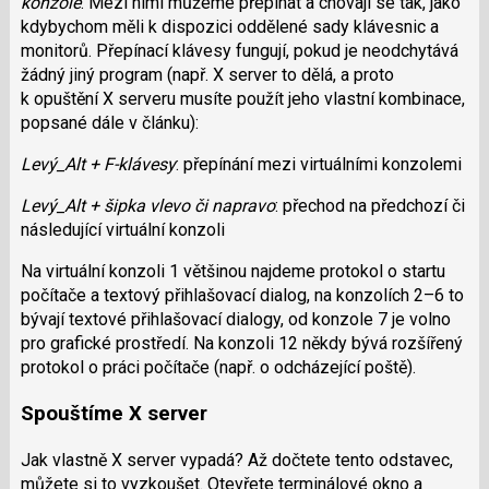
konzole
. Mezi nimi můžeme přepínat a chovají se tak, jako
kdybychom měli k dispozici oddělené sady klávesnic a
monitorů. Přepínací klávesy fungují, pokud je neodchytává
žádný jiný program (např. X server to dělá, a proto
k opuštění X serveru musíte použít jeho vlastní kombinace,
popsané dále v článku):
Levý_Alt + F-klávesy
: přepínání mezi virtuálními konzolemi
Levý_Alt + šipka vlevo či napravo
: přechod na předchozí či
následující virtuální konzoli
Na virtuální konzoli 1 většinou najdeme protokol o startu
počítače a textový přihlašovací dialog, na konzolích 2–6 to
bývají textové přihlašovací dialogy, od konzole 7 je volno
pro grafické prostředí. Na konzoli 12 někdy bývá rozšířený
protokol o práci počítače (např. o odcházející poště).
Spouštíme X server
Jak vlastně X server vypadá? Až dočtete tento odstavec,
můžete si to vyzkoušet. Otevřete terminálové okno a