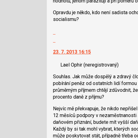
hodnotu, jenom parazitují a při poměru o
Opravdu je někdo, kdo není sadista ochot
socialismu?
Zobrazit
celé
Skok
vlákno
na
23. 7. 2013 16:15
další
nový
Lael Ophir
(neregistrovaný)
názor.
K
Souhlas. Jak může dospělý a zdravý člo
navigaci
pobírání peněz od ostatních lidí formou
lze
průměrným příjmem chtějí zdůvodnit, že
použít
procento daně z příjmu?
i
klávesy
Nejvíc mě překvapuje, že nikdo nepřiše
N
12 měsíců podpory v nezaměstnanosti a z
pro
daňovém přiznání, budete mít vyšší daň
následující
Každý by si tak mohl vybrat, kterých soc
a
může poskytovat stát, případně třeba o