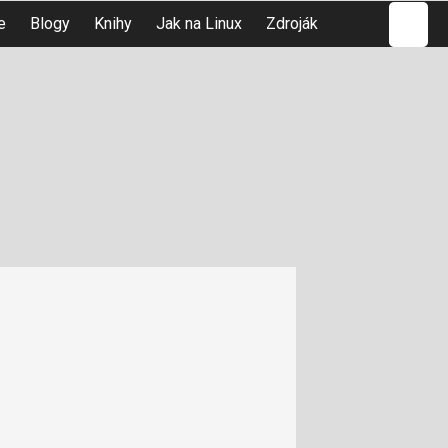
Hledat
e
Blogy
Knihy
Jak na Linux
Zdroják