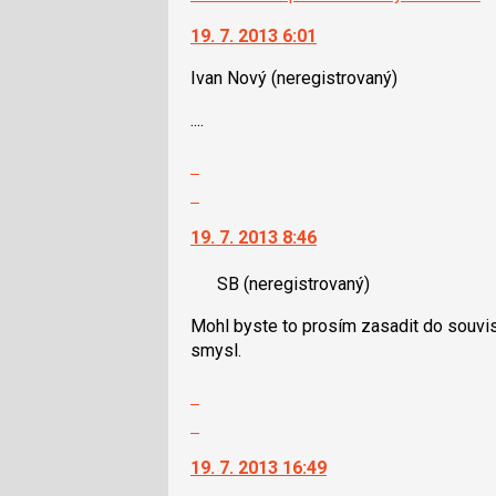
19. 7. 2013 6:01
Ivan Nový
(neregistrovaný)
....
Zobrazit
celé
Skok
vlákno
na
19. 7. 2013 8:46
další
nový
SB
(neregistrovaný)
názor.
K
Mohl byste to prosím zasadit do souvisl
navigaci
smysl.
lze
použít
Zobrazit
i
celé
Skok
klávesy
vlákno
na
N
19. 7. 2013 16:49
další
pro
nový