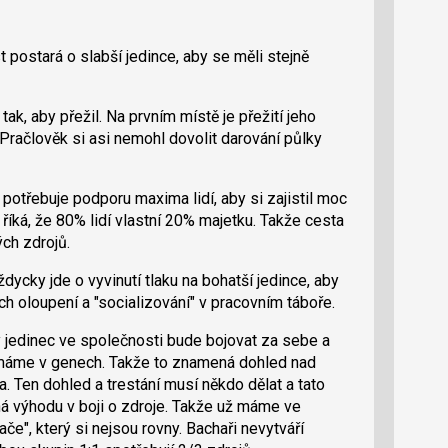
postará o slabší jedince, aby se měli stejně
tak, aby přežil. Na prvním místě je přežití jeho
. Pračlověk si asi nemohl dovolit darování půlky
 potřebuje podporu maxima lidí, aby si zajistil moc
 říká, že 80% lidí vlastní 20% majetku. Takže cesta
ých zdrojů.
ždycky jde o vyvinutí tlaku na bohatší jedince, aby
ich oloupení a "socializování" v pracovním táboře.
ý jedinec ve společnosti bude bojovat za sebe a
o máme v genech. Takže to znamená dohled nad
a. Ten dohled a trestání musí někdo dělat a tato
 výhodu v boji o zdroje. Takže už máme ve
ače", který si nejsou rovny. Bachaři nevytváří