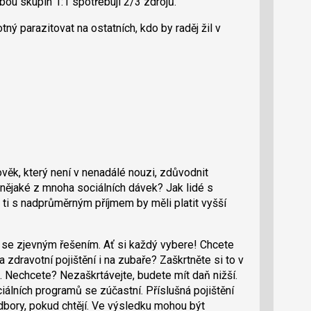
bou skupin 1:1 spotřebují 2/3 zdrojů.
ný parazitovat na ostatních, kdo by raděj žil v
věk, který není v nenadálé nouzi, zdůvodnit
 nějaké z mnoha sociálních dávek? Jak lidé s
 ti s nadprůměrným příjmem by měli platit vyšší
l se zjevným řešením. Ať si každý vybere! Chcete
dravotní pojištění i na zubaře? Zaškrtněte si to v
. Nechcete? Nezaškrtávejte, budete mít daň nižší.
iálních programů se zúčastní. Příslušná pojištění
dbory, pokud chtějí. Ve výsledku mohou být