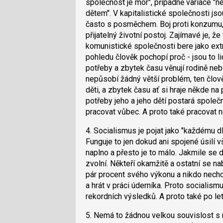
pro
společnost je mor", případně variace "ne
předchozí
dětem". V kapitalistické společnosti js
nový
často s posměchem. Boj proti konzumu, 
názor
přijatelný životní postoj. Zajímavé je, že
komunistické společnosti bere jako ext
pohledu člověk pochopí proč - jsou to lidé
potřeby a zbytek času věnují rodině neb
nepůsobí žádný větší problém, ten člově
děti, a zbytek času ať si hraje někde na
potřeby jeho a jeho dětí postará společ
pracovat vůbec. A proto také pracovat 
4. Socialismus je pojat jako "každému d
Funguje to jen dokud ani spojené úsilí v
naplno a přesto je to málo. Jakmile se dá
zvolní. Někteří okamžitě a ostatní se na
pár procent svého výkonu a nikdo nechc
a hrát v práci úderníka. Proto socialis
rekordních výsledků. A proto také po l
5. Nemá to žádnou velkou souvislost s 