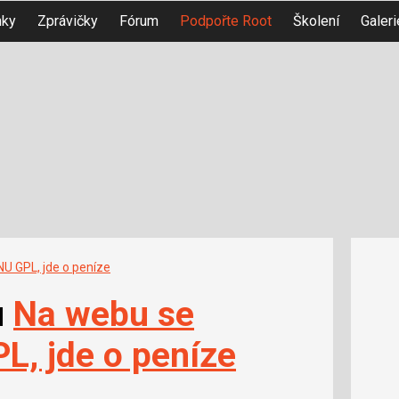
nky
Zprávičky
Fórum
Podpořte Root
Školení
Galeri
U GPL, jde o peníze
u
Na webu se
L, jde o peníze