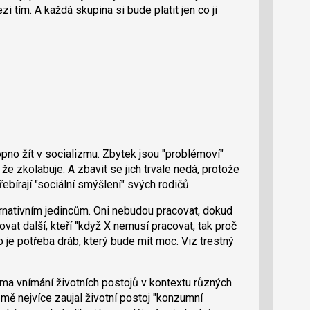
zi tím. A každá skupina si bude platit jen co ji
no žít v socializmu. Zbytek jsou "problémoví"
k, že zkolabuje. A zbavit se jich trvale nedá, protože
ebírají "sociální smýšlení" svých rodičů.
ernativním jedincům. Oni nebudou pracovat, dokud
at další, kteří "když X nemusí pracovat, tak proč
 je potřeba dráb, který bude mít moc. Viz trestný
éma vnímání životních postojů v kontextu různých
mě nejvíce zaujal životní postoj "konzumní