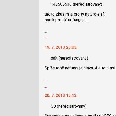
následující
145565533
(neregistrovaný)
názor.
a
K
P
tak to zkusim já pro ty natvrdlejší:
navigaci
pro
socík prostě nefunguje ...
lze
předchozí
použít
Zobrazit
nový
i
celé
Skok
názor
klávesy
vlákno
na
N
19. 7. 2013 23:03
další
pro
nový
následující
qalt
(neregistrovaný)
názor.
a
K
P
Spíše tobě nefunguje hlava. Ale to ti asi
navigaci
pro
lze
Zobrazit
předchozí
použít
celé
Skok
nový
i
vlákno
na
názor
klávesy
20. 7. 2013 15:13
další
N
nový
pro
SB
(neregistrovaný)
názor.
následující
K
a