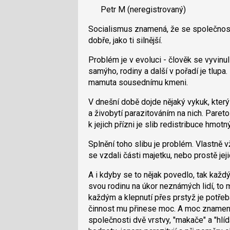
pro
Petr M
(neregistrovaný)
názor.
předchozí
K
nový
Socialismus znamená, že se společnost 
navigaci
názor
dobře, jako ti silnější.
lze
použít
Problém je v evoluci - člověk se vyvinul 
i
samýho, rodiny a další v pořadí je tlupa
klávesy
mamuta sousednímu kmeni.
N
pro
V dnešní době dojde nějaký vykuk, který
následující
a živobytí parazitováním na nich. Pareto
a
k jejich přízni je slib redistribuce hmotn
P
Splnění toho slibu je problém. Vlastně v
pro
se vzdali části majetku, nebo prostě jej
předchozí
nový
A i kdyby se to nějak povedlo, tak každ
názor
svou rodinu na úkor neznámých lidí, t
každým a klepnutí přes prstyž je potřeb
činnost mu přinese moc. A moc znamená
společnosti dvě vrstvy, "makače" a "hlíd