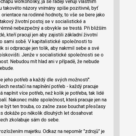
chápu workoholiky, já se raději věnuji vlastním
ou takovéto názory vnímány spíše pozitivně, byť
orientace na rodinné hodnoty, to vše se bere jako
 takový životní postoj se v socialistické a
rémně nebezpečný a obvykle se trestá. Při bližším
, kteří pracují jen aby zajistili základní životní
o sami sobě. V kapitalistické společnosti to
k si odpracuje jen tolik, aby nakrmil sebe a své
 pískovišti. Jenže v socialistické společnosti se o
nost. Nebudou mít hlad ani v případě, že nebude
nebude.
le jeho potřeb a každý dle svých možností".
šech nestačí na naplnění potřeb - každý pracuje
 naplnit více potřeb, než kolik je potřeba, tak lidé
balí. Nakonec máte společnost, která pracuje jen na
e být ten trouba, co začne zase bouchat přesčasy
mus dokáže po několik dlouhých let dosahovat
etech zkolabuje sám do sebe.
rozložením majetku. Odkaz na nepoměr "zdrojů" je