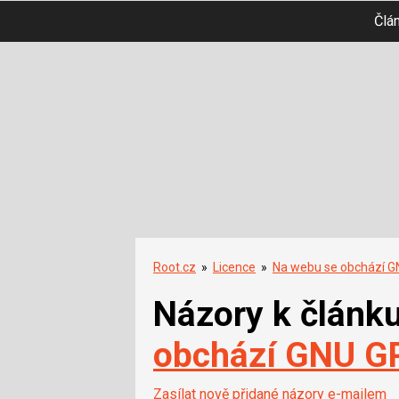
Člá
Root.cz
»
Licence
»
Na webu se obchází GN
Názory k článk
obchází GNU GP
Zasílat nově přidané názory e-mailem