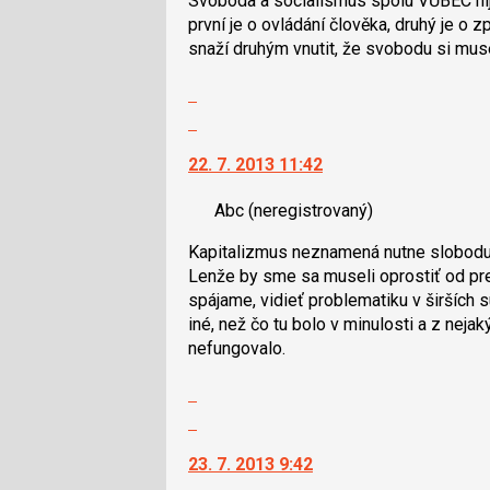
Svoboda a socialismus spolu VŮBEC nijak
navigaci
P
první je o ovládání člověka, druhý je o 
lze
pro
snaží druhým vnutit, že svobodu si muse
použít
předchozí
i
Zobrazit
nový
klávesy
celé
Skok
názor
N
vlákno
na
pro
22. 7. 2013 11:42
další
následující
nový
a
Abc
(neregistrovaný)
názor.
P
K
pro
Kapitalizmus neznamená nutne slobodu
navigaci
předchozí
Lenže by sme sa museli oprostiť od pr
lze
nový
spájame, vidieť problematiku v širších s
použít
názor
iné, než čo tu bolo v minulosti a z nej
i
nefungovalo.
klávesy
N
Zobrazit
pro
celé
Skok
následující
vlákno
na
a
23. 7. 2013 9:42
další
P
nový