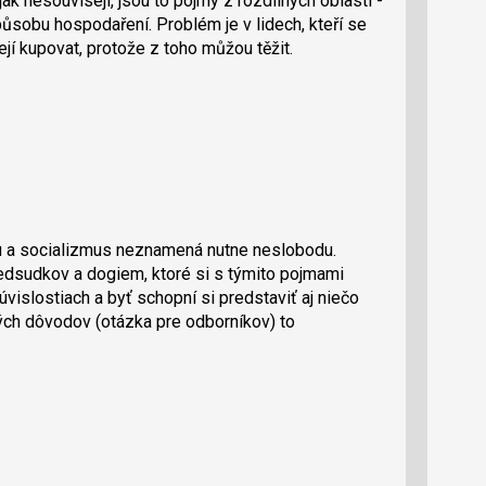
 nesouvisejí, jsou to pojmy z rozdílných oblastí -
způsobu hospodaření. Problém je v lidech, kteří se
jí kupovat, protože z toho můžou těžit.
 a socializmus neznamená nutne neslobodu.
edsudkov a dogiem, ktoré si s týmito pojmami
úvislostiach a byť schopní si predstaviť aj niečo
akých dôvodov (otázka pre odborníkov) to