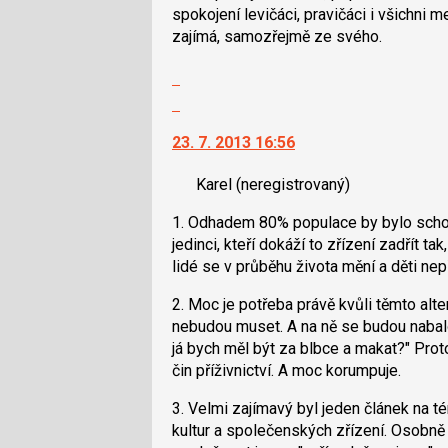
P
spokojení levičáci, pravičáci i všichni me
pro
zajímá, samozřejmě ze svého.
předchozí
nový
Zobrazit
názor
celé
Skok
vlákno
na
23. 7. 2013 16:56
další
nový
Karel
(neregistrovaný)
názor.
K
1. Odhadem 80% populace by bylo schop
navigaci
jedinci, kteří dokáží to zřízení zadřít ta
lze
lidé se v průběhu života mění a děti nepř
použít
i
2. Moc je potřeba právě kvůli těmto alt
klávesy
nebudou muset. A na ně se budou nabalov
N
já bych měl být za blbce a makat?" Proto
pro
čin příživnictví. A moc korumpuje.
následující
a
3. Velmi zajímavý byl jeden článek na t
P
kultur a společenských zřízení. Osobně 