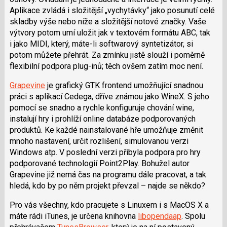
Aplikace zvládá i složitější „vychytávky“ jako posunutí celé
skladby výše nebo níže a složitější notové značky. Vaše
výtvory potom umí uložit jak v textovém formátu ABC, tak
i jako MIDI, který, máte-li softwarový syntetizátor, si
potom můžete přehrát. Za zmínku jistě slouží i poměrně
flexibilní podpora plug-inů; těch ovšem zatím moc není.
Grapevine
je grafický GTK frontend umožňující snadnou
práci s aplikací Cedega, dříve známou jako WineX. S jeho
pomocí se snadno a rychle konfiguruje chování wine,
instalují hry i prohlíží online databáze podporovaných
produktů. Ke každé nainstalované hře umožňuje změnit
mnoho nastavení, určit rozlišení, simulovanou verzi
Windows atp. V poslední verzi přibyla podpora pro hry
podporované technologií Point2Play. Bohužel autor
Grapevine již nemá čas na programu dále pracovat, a tak
hledá, kdo by po něm projekt převzal – najde se někdo?
Pro vás všechny, kdo pracujete s Linuxem i s MacOS X a
máte rádi iTunes, je určena knihovna
libopendaap
. Spolu