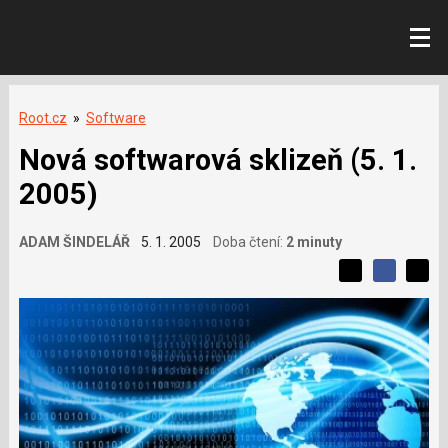
Root.cz
»
Software
Nová softwarová sklizeň (5. 1.
2005)
ADAM ŠINDELÁŘ
5. 1. 2005
Doba čtení:
2 minuty
L
S
S
í
S
d
d
d
b
í
í
í
í
l
l
e
s
e
l
j
j
e
t
e
t
v
e
e
t
n
á
n
a
a
m
F
s
č