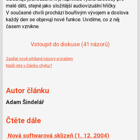
malé děti, stejně jako složitější audiovizuální hříčky.
V současné chvíli prochází bouřlivým vývojem a doslova
každý den se objevují nové funkce. Uvidíme, co z něj
časem vznikne.
Vstoupit do diskuse
(41 názorů)
Zasílat nově přidané názory e-mailem
Našli jste v článku chybu?
Autor článku
Adam Šindelář
Čtěte dále
Nová softwarová sklizeň (1. 12. 2004)