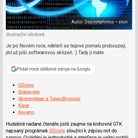
a
í
c
l
t
e
i
á
b
X
n
o
Autor: Depositphotos – stori
o
e
k
k
u
Ilustrační obrázek
?
P
Je po Novém roce, někteří se teprve pomalu probouzejí,
o
jiní už píší softwarovou sklizeň. :) Tady ji máte.
d
p
o
Přidat mezi oblíbené zdroje na Googlu
ř
t
GScore
e
Grapevine
r
libopendaap a TunesBrowser
e
d
Klear
a
Keyano
k
c
Hudebně nadané čtenáře jistě zaujme na knihovně GTK
i
napsaný prográmek
GScore
sloužící k zápisu not do
osnovy. Ovládání je jednoduché a interface je velmi rychlý.