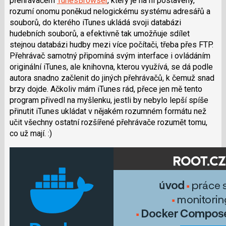
přehrávačem
TunesBrowser
, který je na ní postavený,
rozumí onomu poněkud nelogickému systému adresářů a
souborů, do kterého iTunes ukládá svoji databázi
hudebních souborů, a efektivně tak umožňuje sdílet
stejnou databázi hudby mezi více počítači, třeba přes FTP.
Přehrávač samotný připomíná svým interface i ovládáním
originální iTunes, ale knihovna, kterou využívá, se dá podle
autora snadno začlenit do jiných přehrávačů, k čemuž snad
brzy dojde. Ačkoliv mám iTunes rád, přece jen mě tento
program přivedl na myšlenku, jestli by nebylo lepší spíše
přinutit iTunes ukládat v nějakém rozumném formátu než
učit všechny ostatní rozšířené přehrávače rozumět tomu,
co už mají. :)