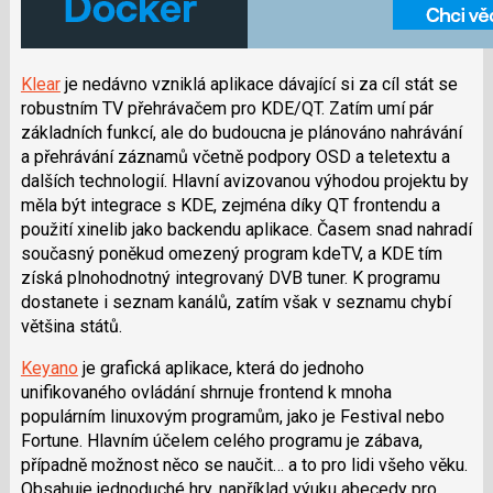
Klear
je nedávno vzniklá aplikace dávající si za cíl stát se
robustním TV přehrávačem pro KDE/QT. Zatím umí pár
základních funkcí, ale do budoucna je plánováno nahrávání
a přehrávání záznamů včetně podpory OSD a teletextu a
dalších technologií. Hlavní avizovanou výhodou projektu by
měla být integrace s KDE, zejména díky QT frontendu a
použití xinelib jako backendu aplikace. Časem snad nahradí
současný poněkud omezený program kdeTV, a KDE tím
získá plnohodnotný integrovaný DVB tuner. K programu
dostanete i seznam kanálů, zatím však v seznamu chybí
většina států.
Keyano
je grafická aplikace, která do jednoho
unifikovaného ovládání shrnuje frontend k mnoha
populárním linuxovým programům, jako je Festival nebo
Fortune. Hlavním účelem celého programu je zábava,
případně možnost něco se naučit… a to pro lidi všeho věku.
Obsahuje jednoduché hry, například výuku abecedy pro