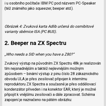
i u osobního počítače IBM PC pod názvem PC-Speaker
(též známého jako squeezer, beeper atd.).
Obrázek 4: Zvuková karta Adlib určená do osmibitové
varianty sběrnice ISA (PC BUS).
2. Beeper na ZX Spectru
„Who needs a SID when you have a Z80?“
Zvukový výstup na původním ZX Spectru 48k je realizován
tím nejsnadnějším a taktéž nejlevnějším možným
způsobem – binární výstup z pinu číslo 28 zákaznického
obvodu ULA je přes zesilovač připojen k internímu
reproduktoru ZX Spectra a současně je přes oddělovací
kondenzátor přiveden i na konektor EAR, který je možné
připojit k vnějšímu zesilovači a dále zpracovat. Schéma
zapojení je naznačeno na pátém obrázku: