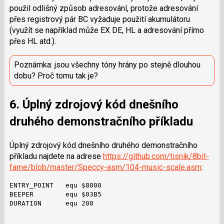
použil odlišný způsob adresování, protože adresování
přes registrový pár BC vyžaduje použití akumulátoru
(využít se například může EX DE, HL a adresování přímo
přes HL atd.).
Poznámka: jsou všechny tóny hrány po stejně dlouhou
dobu? Proč tomu tak je?
6. Úplný zdrojový kód dnešního
druhého demonstračního příkladu
Úplný zdrojový kód dnešního druhého demonstračního
příkladu najdete na adrese
https://github.com/tisnik/8bit-
fame/blob/master/Speccy-asm/104-music-scale.asm
:
ENTRY_POINT   equ $8000

BEEPER        equ $03B5

DURATION      equ 200
