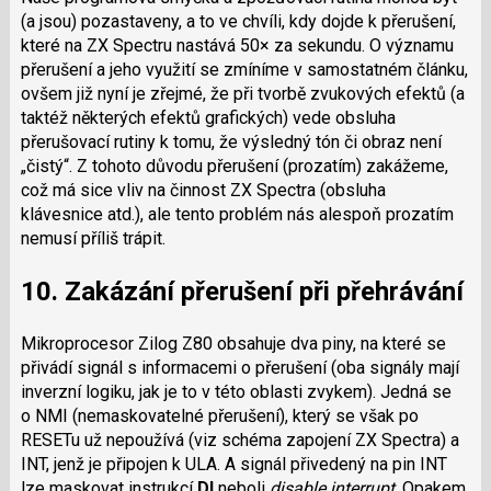
(a jsou) pozastaveny, a to ve chvíli, kdy dojde k přerušení,
které na ZX Spectru nastává 50× za sekundu. O významu
přerušení a jeho využití se zmíníme v samostatném článku,
ovšem již nyní je zřejmé, že při tvorbě zvukových efektů (a
taktéž některých efektů grafických) vede obsluha
přerušovací rutiny k tomu, že výsledný tón či obraz není
„čistý“. Z tohoto důvodu přerušení (prozatím) zakážeme,
což má sice vliv na činnost ZX Spectra (obsluha
klávesnice atd.), ale tento problém nás alespoň prozatím
nemusí příliš trápit.
10. Zakázání přerušení při přehrávání
Mikroprocesor Zilog Z80 obsahuje dva piny, na které se
přivádí signál s informacemi o přerušení (oba signály mají
inverzní logiku, jak je to v této oblasti zvykem). Jedná se
o NMI (nemaskovatelné přerušení), který se však po
RESETu už nepoužívá (viz schéma zapojení ZX Spectra) a
INT, jenž je připojen k ULA. A signál přivedený na pin INT
lze maskovat instrukcí
DI
neboli
disable interrupt
. Opakem