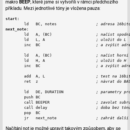
makro
BEEP
, které jsme si vytvořili v rámci předchozího
příkladu. Mezi jednotlivé tóny je vložena pauza:
start
:

        ld   BC, notes                 
; adresa 16bit
next_note
:

        ld   A, (BC)                   
; načíst spodn
        ld   L, A                      
; uložit do L
        inc  BC                        
; a zvýšit adr
        ld   A, (BC)                   
; načíst horní
        ld   H, A                      
; uložit do H
        inc  BC                        
; a zvýšit adr
        add  A, L                      
; test na 16bi
        ret  z                         
; návrat do BA
        ld   DE, DURATION              
; parametry pr
        push BC

        call BEEPER                    
; zavolat subr
        call delay                     
; doba bez tón
        pop  BC

        jr   next_note                 
; zahrát další
Načítání not je možné upravit takovým způsobem, aby se