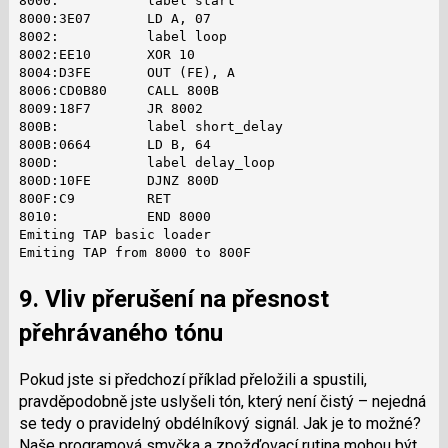
8000:           label start

8000:3E07       LD A, 07

8002:           label loop

8002:EE10       XOR 10

8004:D3FE       OUT (FE), A

8006:CD0B80     CALL 800B

8009:18F7       JR 8002

800B:           label short_delay

800B:0664       LD B, 64

800D:           label delay_loop

800D:10FE       DJNZ 800D

800F:C9         RET

8010:           END 8000

Emiting TAP basic loader

Emiting TAP from 8000 to 800F
9. Vliv přerušení na přesnost
přehrávaného tónu
Pokud jste si předchozí příklad přeložili a spustili,
pravděpodobně jste uslyšeli tón, který není čistý – nejedná
se tedy o pravidelný obdélníkový signál. Jak je to možné?
Naše programová smyčka a zpožďovací rutina mohou být