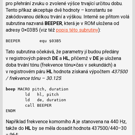
pro přehrání zvuku o zvolené výšce trvající určitou dobu.
Tento příkaz akceptuje dvě hodnoty – konstantu se
zakódovanou délkou trvání a výškou. Interně se přitom volá
subrutina nazvaná
BEEPER
, která je v ROM uložena od
adresy 0×03B5 (viz též
popis této subrutiny
):
BEEPER        equ $03B5
Tato subrutina očekává, že parametry jí budou předány
v registrových párech
DE
a
HL
, přičemž v
DE
je uložena
doba trvání tónu (frekvence tónu×čas v sekundách) a
v registrovém páru
HL
hodnota získaná výpočtem
437500
/ frekvence tónu – 30.125
:
beep
 MACRO pitch, duration

        ld   hl, pitch

        ld   de, duration

        call BEEPER

ENDM
Například frekvence komorního A je stanovena na 440 Hz,
takže do
HL
by se měla dosadit hodnota 437500/440–30
= 964: