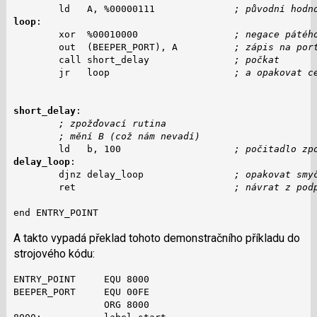
        ld   A, %00000111              
; původní hodn
loop
:

        xor  %00010000                 
; negace pátéh
        out  (BEEPER_PORT), A          
; zápis na por
        call short_delay               
; počkat
        jr   loop                      
; a opakovat c
short_delay
:

; zpožďovací rutina
; mění B (což nám nevadí)
        ld   b, 100                    
; počitadlo zp
delay_loop
:

        djnz delay_loop                
; opakovat smy
        ret                            
; návrat z pod
end ENTRY_POINT
A takto vypadá překlad tohoto demonstračního příkladu do
strojového kódu:
ENTRY_POINT     EQU 8000

BEEPER_PORT     EQU 00FE

                ORG 8000
