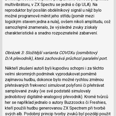
multivibrátoru, v ZX Spectru se jedná o čip ULA). Na
reproduktor byl posílán obdélníkový signál u nějž bylo
možné programově měnit jeho střídu (poměr mezi
logickým stavem jedna a nula), ovšem nikoli amplitudu, což
samozřejmě znamenalo, že výsledné zvuky získaly
charakteristické a snadno rozpoznatelné zabarvení.
Obrázek 3: Složitější varianta COVOXu (osmibitový
D/A převodník), která zachovává průchozí paralelní port.
Někteří zkušení autoři byli kupodivu schopni i za těchto
velmi skromných podmínek vyprodukovat poměrně
zajímavou hudbu, dokonce bylo možné rychlou změnou
přehrávaných frekvencí simulovat polyfonii či přehrávat
samplované zvuky (ve své podstatě simulovaly
jednobitový digitálně-analogový převodník). Kromě tvůrců
her se například jednalo o autory Buzzcocks či Freshies,
kteří použili hudbu generovanou ZX Spectrem při tvorbě
svých alb. Podobný princip tvorby zvuků byl později použit