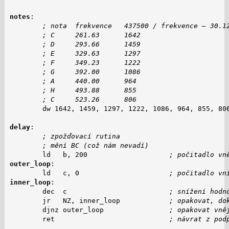
notes
:

; nota  frekvence   437500 / frekvence – 30.1
; C     261.63      1642
; D     293.66      1459
; E     329.63      1297
; F     349.23      1222
; G     392.00      1086
; A     440.00      964
; H     493.88      855
; C     523.26      806
        dw 1642, 1459, 1297, 1222, 1086, 964, 855, 806
delay
:

; zpožďovací rutina
; mění BC (což nám nevadí)
        ld   b, 200                    
; počitadlo vn
outer_loop
:

        ld   c, 0                      
; počitadlo vn
inner_loop
:

        dec  c                         
; snížení hodn
        jr   NZ, inner_loop            
; opakovat, do
        djnz outer_loop                
; opakovat vně
        ret                            
; návrat z pod