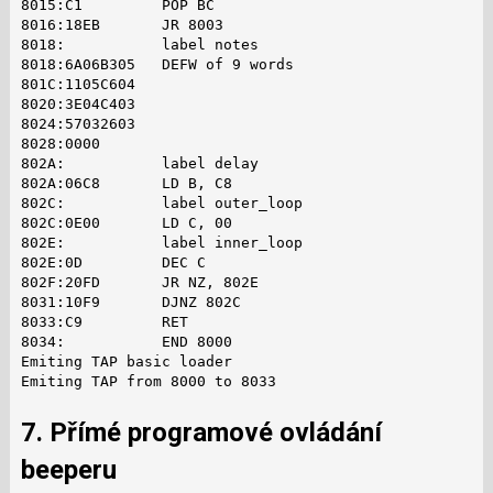
8015:C1         POP BC

8016:18EB       JR 8003

8018:           label notes

8018:6A06B305   DEFW of 9 words

801C:1105C604

8020:3E04C403

8024:57032603

8028:0000

802A:           label delay

802A:06C8       LD B, C8

802C:           label outer_loop

802C:0E00       LD C, 00

802E:           label inner_loop

802E:0D         DEC C

802F:20FD       JR NZ, 802E

8031:10F9       DJNZ 802C

8033:C9         RET

8034:           END 8000

Emiting TAP basic loader

Emiting TAP from 8000 to 8033
7. Přímé programové ovládání
beeperu