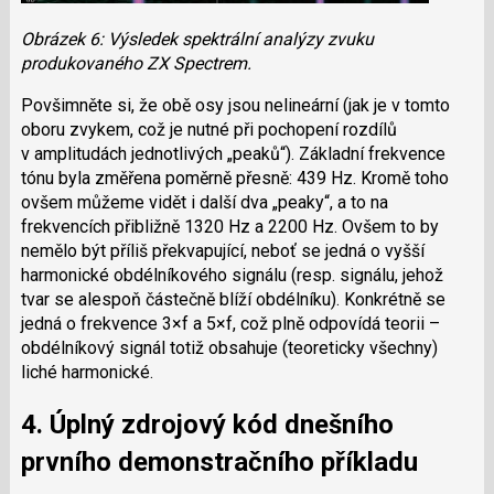
Obrázek 6: Výsledek spektrální analýzy zvuku
produkovaného ZX Spectrem.
Povšimněte si, že obě osy jsou nelineární (jak je v tomto
oboru zvykem, což je nutné při pochopení rozdílů
v amplitudách jednotlivých „peaků“). Základní frekvence
tónu byla změřena poměrně přesně: 439 Hz. Kromě toho
ovšem můžeme vidět i další dva „peaky“, a to na
frekvencích přibližně 1320 Hz a 2200 Hz. Ovšem to by
nemělo být příliš překvapující, neboť se jedná o vyšší
harmonické obdélníkového signálu (resp. signálu, jehož
tvar se alespoň částečně blíží obdélníku). Konkrétně se
jedná o frekvence 3×f a 5×f, což plně odpovídá teorii –
obdélníkový signál totiž obsahuje (teoreticky všechny)
liché harmonické.
4. Úplný zdrojový kód dnešního
prvního demonstračního příkladu