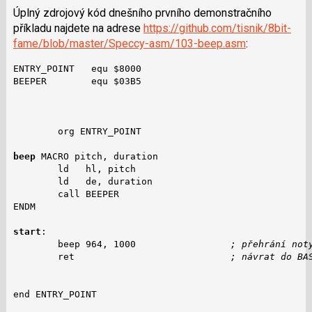
Úplný zdrojový kód dnešního prvního demonstračního
příkladu najdete na adrese
https://github.com/tisnik/8bit-
fame/blob/master/Speccy-asm/103-beep.asm
:
ENTRY_POINT   equ $8000

BEEPER        equ $03B5

        org ENTRY_POINT

beep
 MACRO pitch, duration

        ld   hl, pitch

        ld   de, duration

        call BEEPER

ENDM

start
:

        beep 964, 1000                 
; přehrání not
        ret                            
; návrat do BA
end ENTRY_POINT