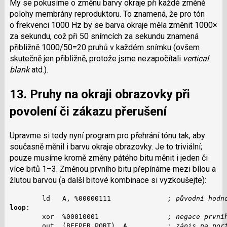
My se pokusíme o změnu barvy okraje při každé změně
polohy membrány reproduktoru. To znamená, že pro tón
o frekvenci 1000 Hz by se barva okraje měla změnit 1000×
za sekundu, což při 50 snímcích za sekundu znamená
přibližně 1000/50=20 pruhů v každém snímku (ovšem
skutečně jen přibližně, protože jsme nezapočítali
vertical
blank
atd.).
13. Pruhy na okraji obrazovky při
povolení či zákazu přerušení
Upravme si tedy nyní program pro přehrání tónu tak, aby
současně měnil i barvu okraje obrazovky. Je to triviální;
pouze musíme kromě změny pátého bitu měnit i jeden či
více bitů 1–3. Změnou prvního bitu přepínáme mezi bílou a
žlutou barvou (a další bitové kombinace si vyzkoušejte):
        ld   A, %00000111              
; původní hodn
loop
:

        xor  %00010001                 
; negace první
        out  (BEEPER_PORT), A          
; zápis na por