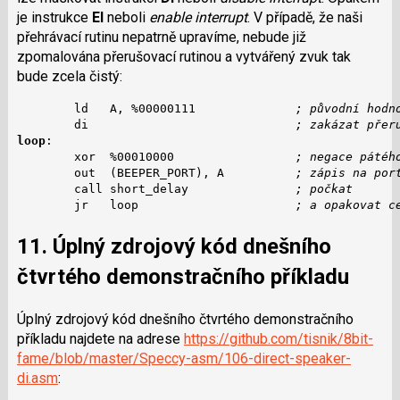
je instrukce
EI
neboli
enable interrupt
. V případě, že naši
přehrávací rutinu nepatrně upravíme, nebude již
zpomalována přerušovací rutinou a vytvářený zvuk tak
bude zcela čistý:
        ld   A, %00000111              
; původní hodn
        di                             
; zakázat přer
loop
:

        xor  %00010000                 
; negace pátéh
        out  (BEEPER_PORT), A          
; zápis na por
        call short_delay               
; počkat
        jr   loop                      
; a opakovat c
11. Úplný zdrojový kód dnešního
čtvrtého demonstračního příkladu
Úplný zdrojový kód dnešního čtvrtého demonstračního
příkladu najdete na adrese
https://github.com/tisnik/8bit-
fame/blob/master/Speccy-asm/106-direct-speaker-
di.asm
: