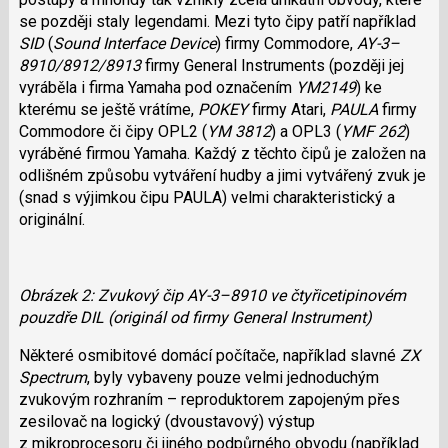
se později staly legendami. Mezi tyto čipy patří například
SID
(
Sound Interface Device
) firmy Commodore,
AY-3–
8910/8912/8913
firmy General Instruments (později jej
vyráběla i firma Yamaha pod označením
YM2149
) ke
kterému se ještě vrátíme,
POKEY
firmy Atari,
PAULA
firmy
Commodore či čipy OPL2 (
YM 3812
) a OPL3 (
YMF 262
)
vyráběné firmou Yamaha. Každý z těchto čipů je založen na
odlišném způsobu vytváření hudby a jimi vytvářený zvuk je
(snad s výjimkou čipu PAULA) velmi charakteristický a
originální.
Obrázek 2: Zvukový čip AY-3–8910 ve čtyřicetipinovém
pouzdře DIL (originál od firmy General Instrument)
Některé osmibitové domácí počítače, například slavné
ZX
Spectrum
, byly vybaveny pouze velmi jednoduchým
zvukovým rozhraním – reproduktorem zapojeným přes
zesilovač na logický (dvoustavový) výstup
z mikroprocesoru či jiného podpůrného obvodu (například