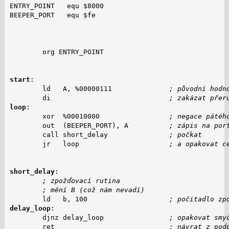
ENTRY_POINT   equ $8000

BEEPER_PORT   equ $fe

        org ENTRY_POINT

start
:

        ld   A, %00000111              
; původní hodn
        di                             
; zakázat přer
loop
:

        xor  %00010000                 
; negace pátéh
        out  (BEEPER_PORT), A          
; zápis na por
        call short_delay               
; počkat
        jr   loop                      
; a opakovat c
short_delay
:

; zpožďovací rutina
; mění B (což nám nevadí)
        ld   b, 100                    
; počitadlo zp
delay_loop
:

        djnz delay_loop                
; opakovat smy
        ret                            
; návrat z pod