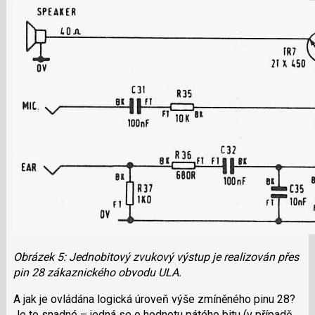
Obrázek 5: Jednobitový zvukový výstup je realizován přes
pin 28 zákaznického obvodu ULA.
A jak je ovládána logická úroveň výše zmíněného pinu 28?
Je to snadné – jedná se o hodnotu pátého bitu (v případě,