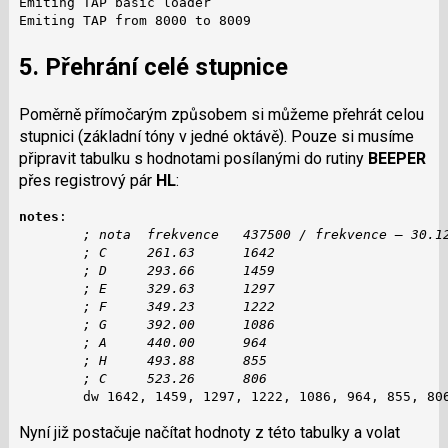
Emiting TAP basic loader

Emiting TAP from 8000 to 8009
5. Přehrání celé stupnice
Poměrně přímočarým způsobem si můžeme přehrát celou
stupnici (základní tóny v jedné oktávě). Pouze si musíme
připravit tabulku s hodnotami posílanými do rutiny
BEEPER
přes registrový pár
HL
:
notes
:

; nota  frekvence   437500 / frekvence – 30.1
; C     261.63      1642
; D     293.66      1459
; E     329.63      1297
; F     349.23      1222
; G     392.00      1086
; A     440.00      964
; H     493.88      855
; C     523.26      806
        dw 1642, 1459, 1297, 1222, 1086, 964, 855, 80
Nyní již postačuje načítat hodnoty z této tabulky a volat