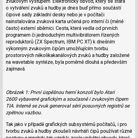
zvukovým výstupem. Elektronický obvod, který se stará
o vytváření zvuků a hudby je dnes buď přímo součástí
čipové sady základní desky nebo je v počítači
nainstalována zvuková karta určená pro interní či (méně
často) externí sběrnici. Cesta, která vedla od prvních
programem či jednoduchým multivibrátorem řízených
reproduktorů (ZX Spectrum, IBM PC XT) k dnešním
výkonným zvukovým čipům umožňujícím tvorbu
prostorových několikakanálových zvuků a hudby založené
na wavetable syntéze, byla poměrně dlouhá a především
zajímavá.
Obrázek 1: První úspěšnou herní konzolí bylo Atari
2600 vybavené grafickým a současně i zvukovým čipem
TIA. Interně se zvuk generoval sérií posuvných registrů se
zpětnou vazbou.
Tak jako v případě grafických subsystémů počítačů, i pro
tvorbu zvuků a hudby zkoušeli návrháři čipů používat různé
postupy a mnohdy tak vznikly zcela unikátní obvody, které