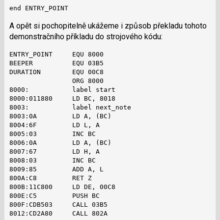
end ENTRY_POINT
A opět si pochopitelně ukážeme i způsob překladu tohoto
demonstračního příkladu do strojového kódu:
ENTRY_POINT     EQU 8000

BEEPER          EQU 03B5

DURATION        EQU 00C8

                ORG 8000

8000:           label start

8000:011880     LD BC, 8018

8003:           label next_note

8003:0A         LD A, (BC)

8004:6F         LD L, A

8005:03         INC BC

8006:0A         LD A, (BC)

8007:67         LD H, A

8008:03         INC BC

8009:85         ADD A, L

800A:C8         RET Z

800B:11C800     LD DE, 00C8

800E:C5         PUSH BC

800F:CDB503     CALL 03B5

8012:CD2A80     CALL 802A
