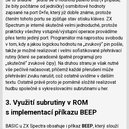
že bity počítáme od jedničky) osmibitové hodnoty
zapsané na port 0×fe, který již dobře známe, protože
čtením tohoto portu se zjišťuje stav stisku kláves. ZX
Spectrum je interně skutečně velmi jednoduché, protože
prakticky všechny vstupně/výstupní operace provádíme
přes tento jediný port. Programátor má naprostou svobodu
v tom, kdy a jakou logickou hodnotu na „zvukový“ pin pošle,
takže je možné realizovat i velmi sofistikované přehrávací
rutiny (které se paradoxně špatně programují pro
„skutečné“ zvukové čipy). Na druhou stranu je však nutné
vše pečlivě načasovat, přičemž každé přerušení může
přehrávání zvuku narušit, což ostatně uvidíme v dalším
textu. Ostatně právě proto je poměrně složité realizovat
hudbu společně s vykreslovacími subrutinami u her.
3. Využití subrutiny v ROM
s implementací příkazu
BEEP
BASIC u ZX Spectra obsahuje i příkaz
BEEP
, který slouží