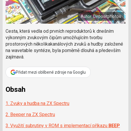
a
í
c
l
t
e
i
á
b
X
Autor: Depositphotos
n
o
o
e
k
k
Cesta, která vedla od prvních reproduktorů k dnešním
u
?
výkonným zvukovým čipům umožňujícím tvorbu
P
prostorových několikakanálových zvuků a hudby založené
o
na wavetable syntéze, byla poměrně dlouhá a především
d
zajímavá.
p
o
ř
Přidat mezi oblíbené zdroje na Googlu
t
e
r
Obsah
e
d
1. Zvuky a hudba na ZX Spectru
a
k
2. Beeper na ZX Spectru
c
i
3. Využití subrutiny v ROM s implementací příkazu
BEEP