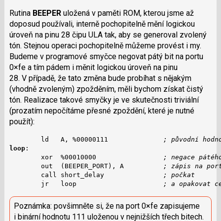
Rutina
BEEPER
uložená v paměti ROM, kterou jsme až
doposud používali, interně pochopitelně mění logickou
úroveň na pinu 28 čipu ULA tak, aby se generoval zvolený
tón. Stejnou operaci pochopitelně můžeme provést i my.
Budeme v programové smyčce negovat pátý bit na portu
0×fe a tím pádem i měnit logickou úroveň na pinu
28. V případě, že tato změna bude probíhat s nějakým
(vhodně zvoleným) zpožděním, měli bychom získat čistý
tón. Realizace takové smyčky je ve skutečnosti triviální
(prozatím nepočítáme přesné zpoždění, které je nutné
použít):
        ld   A, %00000111              
; původní hodn
loop
:

        xor  %00010000                 
; negace pátéh
        out  (BEEPER_PORT), A          
; zápis na por
        call short_delay               
; počkat
        jr   loop                      
; a opakovat c
Poznámka: povšimněte si, že na port 0×fe zapisujeme
i binární hodnotu 111 uloženou v nejnižších třech bitech.