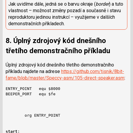
Jak uvidíme dále, jedná se o barvu okraje (
border
) a tuto
vlastnost – možnost změny pozadí a současně i stavu
reproduktoru jedinou instrukcí – využijeme v dalších
demonstračních příkladech.
8. Úplný zdrojový kód dnešního
třetího demonstračního příkladu
Úplný zdrojový kód dnešního třetího demonstračního
příkladu najdete na adrese
https://github.com/tisnik/8bit-
fame/blob/master/Speccy-asm/105-direct-speaker.asm
:
ENTRY_POINT   equ $8000

BEEPER_PORT   equ $fe

        org ENTRY_POINT

start
:
