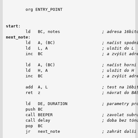
        org ENTRY_POINT

start
:

        ld   BC, notes                 
; adresa 16bit
next_note
:

        ld   A, (BC)                   
; načíst spodn
        ld   L, A                      
; uložit do L
        inc  BC                        
; a zvýšit adr
        ld   A, (BC)                   
; načíst horní
        ld   H, A                      
; uložit do H
        inc  BC                        
; a zvýšit adr
        add  A, L                      
; test na 16bi
        ret  z                         
; návrat do BA
        ld   DE, DURATION              
; parametry pr
        push BC

        call BEEPER                    
; zavolat subr
        call delay                     
; doba bez tón
        pop  BC

        jr   next_note                 
; zahrát další