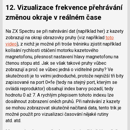
12. Vizualizace frekvence přehrávání
změnou okraje v reálném čase
Na ZX Spectru se při nahrávání dat (například her) z kazety
zobrazují na okraji obrazovky pruhy (viz například
toto
video
), z nichž je možné při troše tréninku zjistit například
kolísání rychlosti otáčení motorku kazetového
magnetofonu, přesnost nastavení hlavy magnetofonu na
čtenou stopu atd. Jak se však takové pruhy vůbec
zobrazují a proč se vůbec jedná o viditelné pruhy? Ve
skutečnosti je to velmi jednoduché, protože nejnižší tři bity
zapisované na port 0×fe (tedy na stejný port, kterým se
ovládá reproduktor) obsahují index barvy pozadí; tedy
hodnotu 0 až 7. A rychlým přepisem tohoto indexu lze
dosáhnout zobrazení oněch pruhů. Při nahrávání z kazety
se mohou zobrazovat skutečně načítaná data, tento trik je
možné použít pro vizualizaci časování nějaké rutiny
atd. atd.