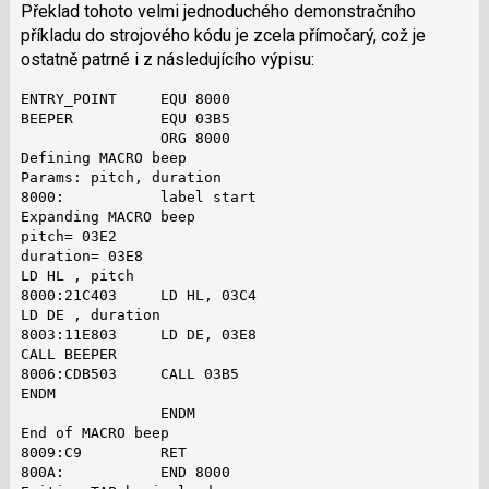
Překlad tohoto velmi jednoduchého demonstračního
příkladu do strojového kódu je zcela přímočarý, což je
ostatně patrné i z následujícího výpisu:
ENTRY_POINT     EQU 8000

BEEPER          EQU 03B5

                ORG 8000

Defining MACRO beep

Params: pitch, duration

8000:           label start

Expanding MACRO beep

pitch= 03E2

duration= 03E8

LD HL , pitch

8000:21C403     LD HL, 03C4

LD DE , duration

8003:11E803     LD DE, 03E8

CALL BEEPER

8006:CDB503     CALL 03B5

ENDM

                ENDM

End of MACRO beep

8009:C9         RET

800A:           END 8000
