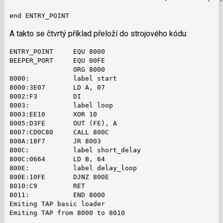
end ENTRY_POINT
A takto se čtvrtý příklad přeloží do strojového kódu:
ENTRY_POINT     EQU 8000

BEEPER_PORT     EQU 00FE

                ORG 8000

8000:           label start

8000:3E07       LD A, 07

8002:F3         DI

8003:           label loop

8003:EE10       XOR 10

8005:D3FE       OUT (FE), A

8007:CD0C80     CALL 800C

800A:18F7       JR 8003

800C:           label short_delay

800C:0664       LD B, 64

800E:           label delay_loop

800E:10FE       DJNZ 800E

8010:C9         RET

8011:           END 8000

Emiting TAP basic loader

Emiting TAP from 8000 to 8010