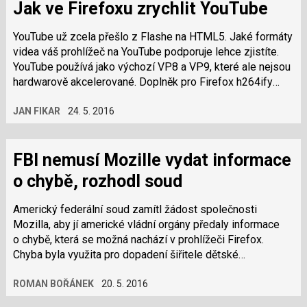
Jak ve Firefoxu zrychlit YouTube
YouTube už zcela přešlo z Flashe na HTML5. Jaké formáty
videa váš prohlížeč na YouTube podporuje lehce zjistíte.
YouTube používá jako výchozí VP8 a VP9, které ale nejsou
hardwarově akcelerované. Doplněk pro Firefox h264ify
vypne jejich podporu a…
JAN FIKAR
24. 5. 2016
FBI nemusí Mozille vydat informace
o chybě, rozhodl soud
Americký federální soud zamítl žádost společnosti
Mozilla, aby jí americké vládní orgány předaly informace
o chybě, která se možná nachází v prohlížeči Firefox.
Chyba byla využita pro dopadení šiřitele dětské
pornografie. Měla se nacházet…
ROMAN BOŘÁNEK
20. 5. 2016