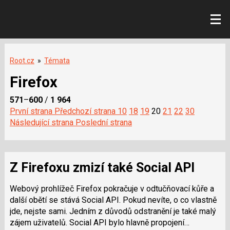
Root.cz
»
Témata
Firefox
571
–
600
/
1 964
První strana
Předchozí strana
10
18
19
20
21
22
30
Následující strana
Poslední strana
Z Firefoxu zmizí také Social API
Webový prohlížeč Firefox pokračuje v odtučňovací kůře a
další obětí se stává Social API. Pokud nevíte, o co vlastně
jde, nejste sami. Jedním z důvodů odstranění je také malý
zájem uživatelů. Social API bylo hlavně propojení