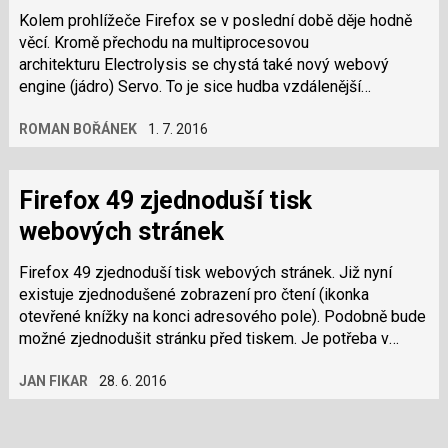
Kolem prohlížeče Firefox se v poslední době děje hodně
věcí. Kromě přechodu na multiprocesovou
architekturu Electrolysis se chystá také nový webový
engine (jádro) Servo. To je sice hudba vzdálenější
budoucnosti, ale Mozilla už vydala první verzi,…
ROMAN BOŘÁNEK
1. 7. 2016
Firefox 49 zjednoduší tisk
webových stránek
Firefox 49 zjednoduší tisk webových stránek. Již nyní
existuje zjednodušené zobrazení pro čtení (ikonka
otevřené knížky na konci adresového pole). Podobně bude
možné zjednodušit stránku před tiskem. Je potřeba v
about:config zapnout volbu…
JAN FIKAR
28. 6. 2016