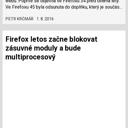
webu. Poprvé se objevila ve Firefoxu 34 před dvěma lety.
Ve Firefoxu 45 byla odsunuta do doplňku, který je součástí
instalace. Nyní se…
PETR KRČMÁŘ
1. 8. 2016
Firefox letos začne blokovat
zásuvné moduly a bude
multiprocesový