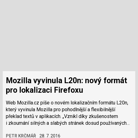
Mozilla vyvinula L20n: nový formát
pro lokalizaci Firefoxu
Web Mozilla.cz píše o novém lokalizačním formátu L20n,
který vyvinula Mozilla pro pohodlnější a flexibilnější
překlad textů v aplikacích. „Vznikl díky zkušenostem
i zkoumání silných a slabých stránek dosud používaných
řešení a formátů. Jeho cílem…
PETR KRČMÁŘ
28. 7. 2016