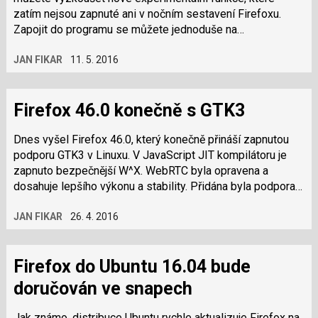
zatím nejsou zapnuté ani v nočním sestavení Firefoxu.
Zapojit do programu se můžete jednoduše na
testpilot.firefox.com. Bude vám…
JAN FIKAR
11. 5. 2016
Firefox 46.0 konečně s GTK3
Dnes vyšel Firefox 46.0, který konečně přináší zapnutou
podporu GTK3 v Linuxu. V JavaScript JIT kompilátoru je
zapnuto bezpečnější W^X. WebRTC byla opravena a
dosahuje lepšího výkonu a stability. Přidána byla podpora
HKDF (HMAC-based…
JAN FIKAR
26. 4. 2016
Firefox do Ubuntu 16.04 bude
doručován ve snapech
Jak známo, distribuce Ubuntu rychle aktualizuje Firefox na