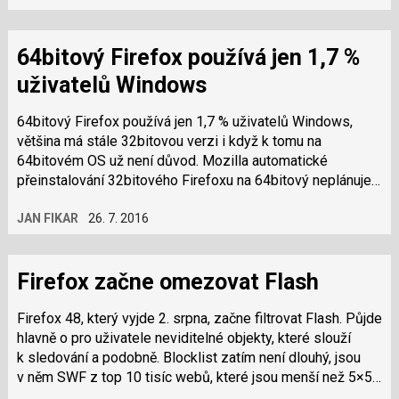
64bitový Firefox používá jen 1,7 %
uživatelů Windows
64bitový Firefox používá jen 1,7 % uživatelů Windows,
většina má stále 32bitovou verzi i když k tomu na
64bitovém OS už není důvod. Mozilla automatické
přeinstalování 32bitového Firefoxu na 64bitový neplánuje a
je potřeba ručně stáhnout a…
JAN FIKAR
26. 7. 2016
Firefox začne omezovat Flash
Firefox 48, který vyjde 2. srpna, začne filtrovat Flash. Půjde
hlavně o pro uživatele neviditelné objekty, které slouží
k sledování a podobně. Blocklist zatím není dlouhý, jsou
v něm SWF z top 10 tisíc webů, které jsou menší než 5×5
pixelů a buď…