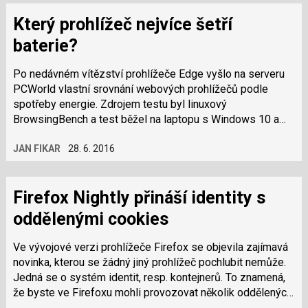
Který prohlížeč nejvíce šetří
baterie?
Po nedávném vítězství prohlížeče Edge vyšlo na serveru
PCWorld vlastní srovnání webových prohlížečů podle
spotřeby energie. Zdrojem testu byl linuxový
BrowsingBench a test běžel na laptopu s Windows 10 a
procesorem Skylake. Nejlepšího výsledku…
JAN FIKAR
28. 6. 2016
Firefox Nightly přináší identity s
oddělenými cookies
Ve vývojové verzi prohlížeče Firefox se objevila zajímavá
novinka, kterou se žádný jiný prohlížeč pochlubit nemůže.
Jedná se o systém identit, resp. kontejnerů. To znamená,
že byste ve Firefoxu mohli provozovat několik oddělených
prostředí, které…