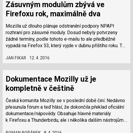
Zásuvným modulům zbývá ve
Firefoxu rok, maximálně dva
Mozilla už dlouho plánuje odstranění podpory NPAPI
rozhraní pro zásuvné moduly. Dosud nebyly potvrzeny
žádné termíny, podle tohoto e-mailu to ale předběžně
vypadá na Firefox 53, který vyjde v dubnu příštího roku. To
by znamenalo, že podpora NPAPI…
JAN FIKAR
12. 4. 2016
Dokumentace Mozilly už je
kompletně v češtině
Česká komunita Mozilly se v poslední době činí. Nedávno
přesunula fórum a teď hlásí, že dokončila překlad oficiální
dokumentace/nápovědy. Obsahuje hlavně materiály
k Firefoxu a Thunderbirdu, ale i několika dalším nástrojům.
Celkem se jedná o cca…
ROMAN BOŘÁNEK
8. 4. 2016