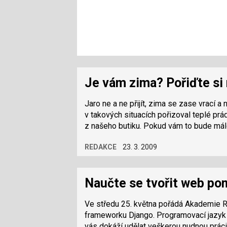
Je vám zima? Pořiďte si
Jaro ne a ne přijít, zima se zase vrací 
v takových situacích pořizoval teplé pr
z našeho butiku. Pokud vám to bude málo,
REDAKCE
23. 3. 2009
Naučte se tvořit web p
Ve středu 25. května pořádá Akademie R
frameworku Django. Programovací jazyk
vás dokáží udělat veškerou nudnou práci