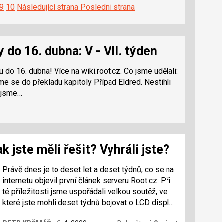
9
10
Následující strana
Poslední strana
 do 16. dubna: V - VII. týden
bna! Více na wiki.root.cz. Co jsme udělali:
vůrci. Nestihli jsme…
ak jste měli řešit? Vyhráli jste?
Právě dnes je to deset let a deset týdnů, co se na
internetu objevil první článek serveru Root.cz. Při
té příležitosti jsme uspořádali velkou soutěž, ve
které jste mohli deset týdnů bojovat o LCD displej
a Blu-ray vypalovačky. Přinášíme vám kompletní