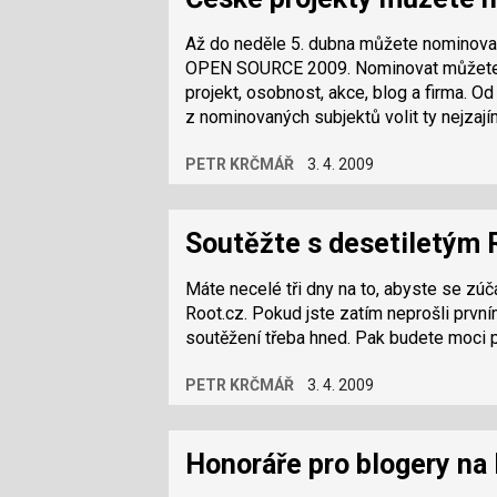
Až do neděle 5. dubna můžete nominova
OPEN SOURCE 2009. Nominovat můžete v 
projekt, osobnost, akce, blog a firma. O
z nominovaných subjektů volit ty nejzají
PETR KRČMÁŘ
3. 4. 2009
Soutěžte s desetiletým 
Máte necelé tři dny na to, abyste se zúč
Root.cz. Pokud jste zatím neprošli prvn
soutěžení třeba hned. Pak budete moci 
PETR KRČMÁŘ
3. 4. 2009
Honoráře pro blogery n