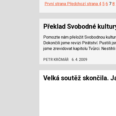
První strana
Předchozí strana
4
5
6
7
8
Překlad Svobodné kultury
Pomozte nám přeložit Svobodnou kulturu do 16. du
Dokončili jsme revizi Pirátství. Pustili jsme se do překladu kapitoly Případ Eldred. Nestihli
jsme zrevidovat kapitolu T
PETR KRČMÁŘ
6. 4. 2009
Velká soutěž skončila. J