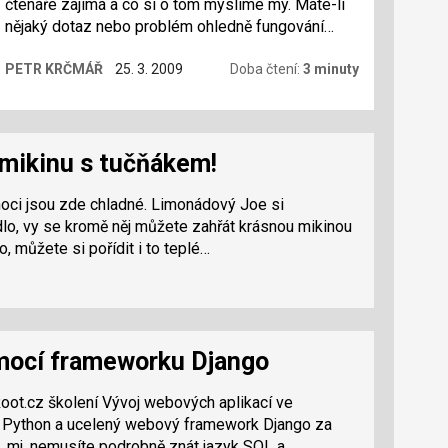
čtenáře zajímá a co si o tom myslíme my. Máte-li
nějaký dotaz nebo problém ohledně fungování
Root.cz, neváhejte nám napsat. Dnes o
PETR KRČMÁŘ
25. 3. 2009
Doba čtení:
3 minuty
formátování názorů, auře, schvalování blogů,
spamu a komiksech.
 mikinu s tučňákem!
a noci jsou zde chladné. Limonádový Joe si
ádlo, vy se kromě něj můžete zahřát krásnou mikinou
 můžete si pořídit i to teplé…
omocí frameworku Django
oot.cz školení Vývoj webových aplikací ve
 Python a ucelený webový framework Django za
, mj. nemusíte podrobně znát jazyk SQL a…