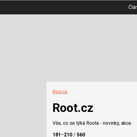
Člá
Root.cz
Root.cz
Vše, co se týká Roota - novinky, akce.
181
–
210
/
560