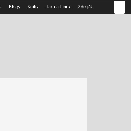
Hledat
e
Blogy
Knihy
Jak na Linux
Zdroják