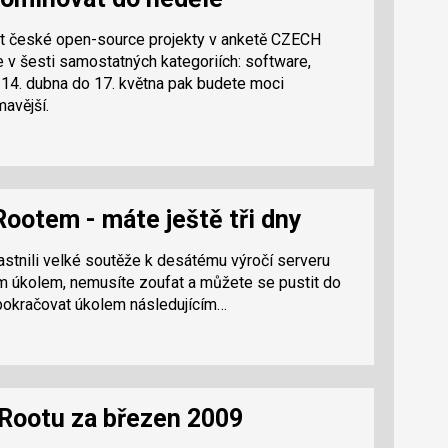
t české open-source projekty v anketě CZECH
šesti samostatných kategoriích: software,
d 14. dubna do 17. května pak budete moci
mavější.
Rootem - máte ještě tři dny
astnili velké soutěže k desátému výročí serveru
ím úkolem, nemusíte zoufat a můžete se pustit do
pokračovat úkolem následujícím…
a Rootu za březen 2009