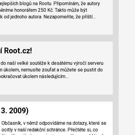
nejlepších blogů na Rootu. Připomínám, že autory
měníme honorářem 250 Kč. Takto může být
odměněno až 15 zápisů, přičemž i několik od jednoho autora. Nezapomeňte, že příští…
í Root.cz!
l do naší velké soutěže k desátému výročí serveru
ím úkolem, nemusíte zoufat a můžete se pustit do
pokračovat úkolem následujícím…
 3. 2009)
Občasník, v němž odpovídáme na dotazy, které se
ocitly v naší redakční schránce. Přečtěte si, co