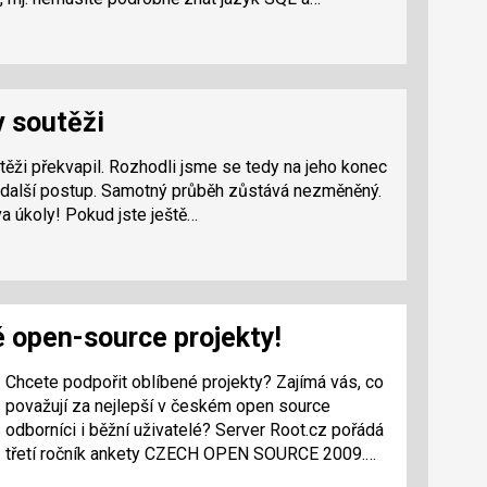
v soutěži
utěži překvapil. Rozhodli jsme se tedy na jeho konec
a další postup. Samotný průběh zůstává nezměněný.
a úkoly! Pokud jste ještě…
é open-source projekty!
Chcete podpořit oblíbené projekty? Zajímá vás, co
považují za nejlepší v českém open source
odborníci i běžní uživatelé? Server Root.cz pořádá
třetí ročník ankety CZECH OPEN SOURCE 2009.
Odborná porota i veřejnost vybírají to nejlepší. I vy