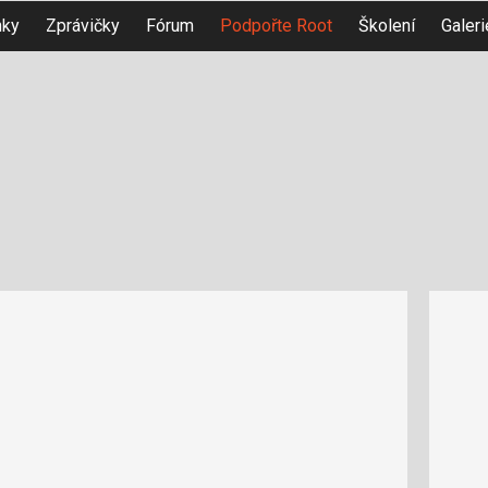
nky
Zprávičky
Fórum
Podpořte Root
Školení
Galeri