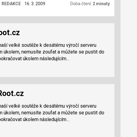
REDAKCE
16. 3. 2009
Doba čtení:
2 minuty
můžete svým hlasováním ovlivnit výsledky.
oot.cz
 naší velké soutěže k desátému výročí serveru
ím úkolem, nemusíte zoufat a můžete se pustit do
pokračovat úkolem následujícím…
 Root.cz
 naší velké soutěže k desátému výročí serveru
ím úkolem, nemusíte zoufat a můžete se pustit do
pokračovat úkolem následujícím…