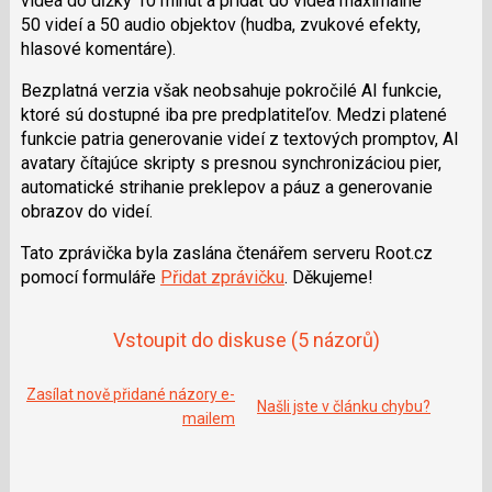
videá do dĺžky 10 minút a pridať do videa maximálne
50 videí a 50 audio objektov (hudba, zvukové efekty,
hlasové komentáre).
Bezplatná verzia však neobsahuje pokročilé AI funkcie,
ktoré sú dostupné iba pre predplatiteľov. Medzi platené
funkcie patria generovanie videí z textových promptov, AI
avatary čítajúce skripty s presnou synchronizáciou pier,
automatické strihanie preklepov a páuz a generovanie
obrazov do videí.
Tato zprávička byla zaslána čtenářem serveru Root.cz
pomocí formuláře
Přidat zprávičku
. Děkujeme!
Vstoupit do diskuse
(5 názorů)
Zasílat nově přidané názory e-
Našli jste v článku chybu?
mailem