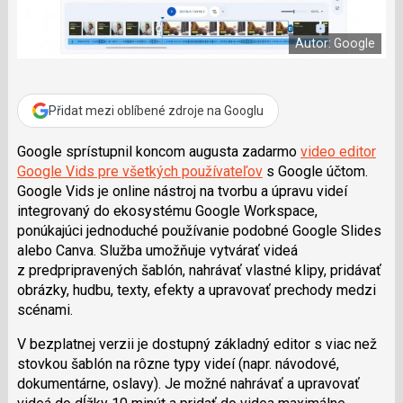
e
i
b
X
o
Autor: Google
o
k
u
Přidat mezi oblíbené zdroje na Googlu
Google sprístupnil koncom augusta zadarmo
video editor
Google Vids pre všetkých používateľov
s Google účtom.
Google Vids je online nástroj na tvorbu a úpravu videí
integrovaný do ekosystému Google Workspace,
ponúkajúci jednoduché používanie podobné Google Slides
alebo Canva. Služba umožňuje vytvárať videá
z predpripravených šablón, nahrávať vlastné klipy, pridávať
obrázky, hudbu, texty, efekty a upravovať prechody medzi
scénami.
V bezplatnej verzii je dostupný základný editor s viac než
stovkou šablón na rôzne typy videí (napr. návodové,
dokumentárne, oslavy). Je možné nahrávať a upravovať