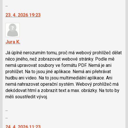
celé
pro
Skok
vlákno
následující
na
23. 4. 2026 19:23
a
další
P
nový
pro
názor.
předchozí
K
nový
navigaci
Jura K.
názor
lze
Já úplně nerozumím tomu, proč má webový prohlížeč dělat
použít
něco jiného, než zobrazovat webové stránky. Podle mě
i
nemá upravovat soubory ve formátu PDF. Nemá je ani
klávesy
prohlížet. Na to jsou jiné aplikace. Nemá ani přehrávat
N
hudbu ani video. Na to jsou multimediální aplikace. Ani
pro
nemá nahrazovat operační systém. Webový prohlížeč má
následující
dekódovat html a zobrazit text a max. obrázky. Na toto by
a
měli soustředit vývoj.
P
pro
Zobrazit
předchozí
celé
Skok
nový
vlákno
na
názor
24. 4. 2026 11:23
další