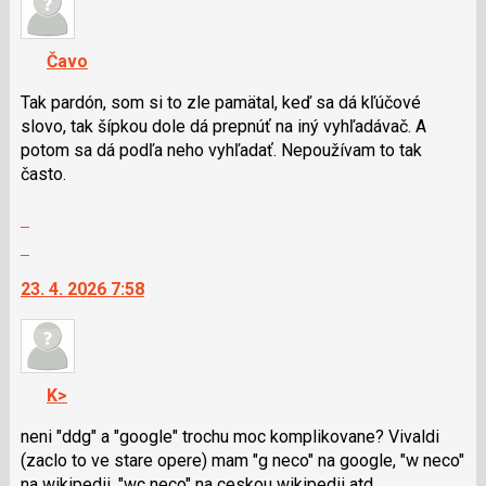
nový
názor.
názor
K
navigaci
Čavo
lze
použít
Tak pardón, som si to zle pamätal, keď sa dá kľúčové
i
slovo, tak šípkou dole dá prepnúť na iný vyhľadávač. A
klávesy
potom sa dá podľa neho vyhľadať. Nepoužívam to tak
N
často.
pro
Zobrazit
následující
celé
a
Skok
vlákno
P
na
23. 4. 2026 7:58
pro
další
předchozí
nový
nový
názor.
názor
K
navigaci
K>
lze
použít
neni "ddg" a "google" trochu moc komplikovane? Vivaldi
i
(zaclo to ve stare opere) mam "g neco" na google, "w neco"
klávesy
na wikipedii, "wc neco" na ceskou wikipedii atd.