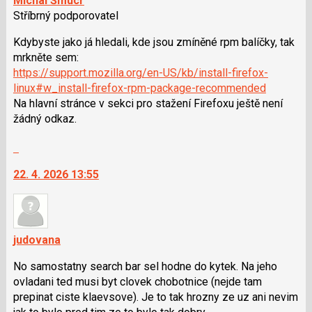
Michal Šmucr
Stříbrný podporovatel
Kdybyste jako já hledali, kde jsou zmíněné rpm balíčky, tak
mrkněte sem:
https://support.mozilla.org/en-US/kb/install-firefox-
linux#w_install-firefox-rpm-package-recommended
Na hlavní stránce v sekci pro stažení Firefoxu ještě není
žádný odkaz.
Skok
na
22. 4. 2026 13:55
další
nový
názor.
K
navigaci
judovana
lze
No samostatny search bar sel hodne do kytek. Na jeho
použít
ovladani ted musi byt clovek chobotnice (nejde tam
i
prepinat ciste klaevsove). Je to tak hrozny ze uz ani nevim
klávesy