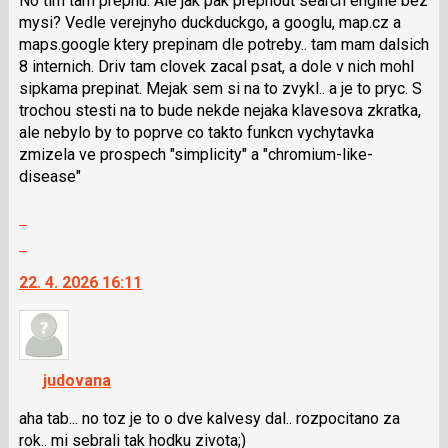
No tim tam prepnu. Ale jak pak prepnout search engine bez
i
mysi? Vedle verejnyho duckduckgo, a googlu, map.cz a
klávesy
maps.google ktery prepinam dle potreby.. tam mam dalsich
N
8 internich. Driv tam clovek zacal psat, a dole v nich mohl
pro
sipkama prepinat. Mejak sem si na to zvykl.. a je to pryc. S
následující
trochou stesti na to bude nekde nejaka klavesova zkratka,
a
ale nebylo by to poprve co takto funkcn vychytavka
P
zmizela ve prospech "simplicity" a "chromium-like-
pro
disease"
předchozí
Zobrazit
nový
celé
názor
Skok
vlákno
na
22. 4. 2026 16:11
další
nový
názor.
K
navigaci
judovana
lze
použít
aha tab... no toz je to o dve kalvesy dal.. rozpocitano za
i
rok.. mi sebrali tak hodku zivota;)