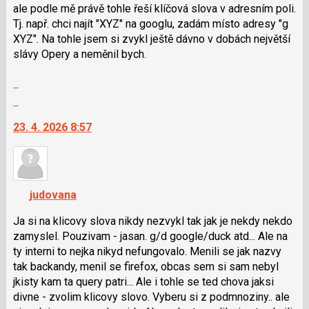
i
ale podle mě právě tohle řeší klíčová slova v adresním poli.
klávesy
Tj. např. chci najít "XYZ" na googlu, zadám místo adresy "g
N
XYZ". Na tohle jsem si zvykl ještě dávno v dobách největší
pro
slávy Opery a neměnil bych.
následující
Zobrazit
a
celé
P
Skok
vlákno
pro
na
23. 4. 2026 8:57
předchozí
další
nový
nový
názor
názor.
K
navigaci
judovana
lze
použít
Ja si na klicovy slova nikdy nezvykl tak jak je nekdy nekdo
i
zamyslel. Pouzivam - jasan. g/d google/duck atd... Ale na
klávesy
ty interni to nejka nikyd nefungovalo. Menili se jak nazvy
N
tak backandy, menil se firefox, obcas sem si sam nebyl
pro
jkisty kam ta query patri... Ale i tohle se ted chova jaksi
následující
divne - zvolim klicovy slovo. Vyberu si z podmnoziny.. ale