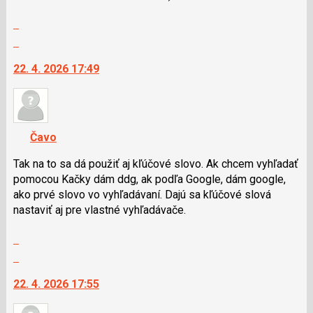
klávesy
Zobrazit
N
celé
pro
Skok
vlákno
následující
na
22. 4. 2026 17:49
a
další
P
nový
pro
názor.
předchozí
K
nový
navigaci
Čavo
názor
lze
použít
Tak na to sa dá použiť aj kľúčové slovo. Ak chcem vyhľadať
i
pomocou Kačky dám ddg, ak podľa Google, dám google,
klávesy
ako prvé slovo vo vyhľadávaní. Dajú sa kľúčové slová
N
nastaviť aj pre vlastné vyhľadávače.
pro
Zobrazit
následující
celé
a
Skok
vlákno
P
na
22. 4. 2026 17:55
pro
další
předchozí
nový