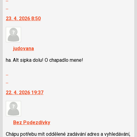
celé
následující
Skok
vlákno
a
na
23. 4. 2026 8:50
P
další
pro
nový
předchozí
názor.
nový
K
názor
navigaci
judovana
lze
použít
ha. Alt sipka dolu! O chapadlo mene!
i
Zobrazit
klávesy
celé
N
Skok
vlákno
pro
na
22. 4. 2026 19:37
následující
další
a
nový
P
názor.
pro
K
předchozí
navigaci
Bez Podezdívky
nový
lze
názor
použít
Chápu potřebu mít oddělené zadávání adres a vyhledávání,