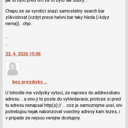
jak to bylo pred tim ze to bylo tak dobry....
N
pro
Chapu ze se vyrobci snazi samostatny search bar
následující
zlikvidovat (vzdyt prece halvni bar taky hleda (i kdyz
a
nema))... chjo.
P
pro
Zobrazit
předchozí
celé
Skok
nový
vlákno
na
názor
22. 4. 2026 15:06
další
nový
názor.
K
navigaci
bez prezdivky ...
lze
použít
U tohodle me vzdycky vytoci, ze napises do addressbaru
i
adresu ... a ono ji to posle do vyhledavace, protoze si pred
klávesy
tu adresu nenapsal http(s):// ... coz je samozrejme ucel, oni
N
potrebujou nejak nabonzovat vsechny adresy kam lezes, i
pro
v pripade ze nejsou verejne dostupny.
následující