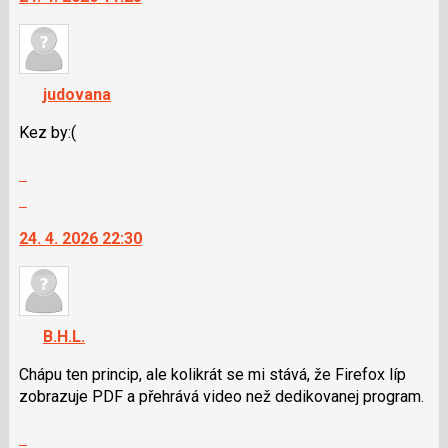
nový
názor.
K
navigaci
judovana
lze
použít
Kez by:(
i
Zobrazit
klávesy
celé
N
Skok
vlákno
pro
na
24. 4. 2026 22:30
následující
další
a
nový
P
názor.
pro
K
předchozí
navigaci
B.H.L.
nový
lze
názor
použít
Chápu ten princip, ale kolikrát se mi stává, že Firefox líp
i
zobrazuje PDF a přehrává video než dedikovanej program.
klávesy
Zobrazit
N