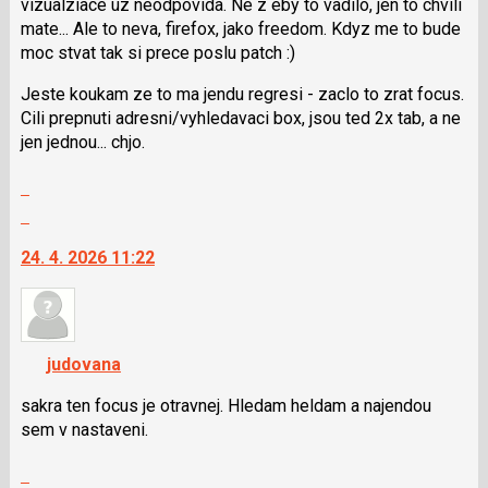
a
vizualziace uz neodpovida. Ne z eby to vadilo, jen to chvili
P
mate... Ale to neva, firefox, jako freedom. Kdyz me to bude
pro
moc stvat tak si prece poslu patch :)
předchozí
Jeste koukam ze to ma jendu regresi - zaclo to zrat focus.
nový
Cili prepnuti adresni/vyhledavaci box, jsou ted 2x tab, a ne
názor
jen jednou... chjo.
Zobrazit
celé
Skok
vlákno
na
24. 4. 2026 11:22
další
nový
názor.
K
navigaci
judovana
lze
použít
sakra ten focus je otravnej. Hledam heldam a najendou
i
sem v nastaveni.
klávesy
Zobrazit
N