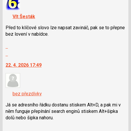
názor.
nový
K
názor
navigaci
Vít Šesták
lze
použít
Před to klíčové slovo lze napsat zavináč, pak se to přepne
i
bez lovení v nabídce.
klávesy
Zobrazit
N
celé
pro
Skok
vlákno
následující
na
22. 4. 2026 17:49
a
další
P
nový
pro
názor.
předchozí
K
nový
navigaci
bez přezdívky
názor
lze
použít
Já se adresního řádku dostanu stiskem Alt+D, a pak mi v
i
něm funguje přepínání search enginů stiskem Alt+šipka
klávesy
dolů nebo šipka nahoru.
N
Zobrazit
pro