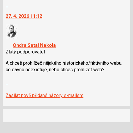
celé
pro
Skok
vlákno
následující
na
27. 4. 2026 11:12
a
další
P
nový
pro
názor.
předchozí
K
nový
navigaci
Ondra Satai Nekola
názor
lze
Zlatý podporovatel
použít
i
A chceš prohlížeč nějakého historického/fik­tivního webu,
klávesy
co dávno neexistuje, nebo chceš prohlížet web?
N
Zobrazit
pro
celé
následující
vlákno
a
Zasílat nově přidané názory e-mailem
P
pro
předchozí
nový
názor