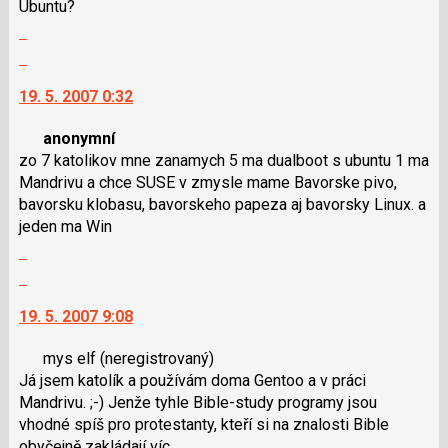
Ubuntu?
následující
navigaci
Zobrazit
a
lze
celé
P
použít
Skok
vlákno
pro
i
na
19. 5. 2007 0:32
předchozí
klávesy
další
nový
N
nový
anonymní
názor
pro
názor.
zo 7 katolikov mne zanamych 5 ma dualboot s ubuntu 1 ma
následující
K
Mandrivu a chce SUSE v zmysle mame Bavorske pivo,
a
navigaci
bavorsku klobasu, bavorskeho papeza aj bavorsky Linux. a
P
lze
jeden ma Win
pro
použít
Zobrazit
předchozí
i
celé
nový
klávesy
Skok
vlákno
názor
N
na
19. 5. 2007 9:08
pro
další
následující
nový
mys elf
(neregistrovaný)
a
názor.
Já jsem katolík a používám doma Gentoo a v práci
P
K
Mandrivu. ;-) Jenže tyhle Bible-study programy jsou
pro
navigaci
vhodné spíš pro protestanty, kteří si na znalosti Bible
předchozí
lze
obyčejně zakládají víc.