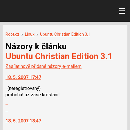
Root.cz
»
Linux
»
Ubuntu Christian Edition 3.1
Názory k článku
Ubuntu Christian Edition 3.1
Zasílat nově přidané názory e-mailem
18. 5. 2007 17:47
.
(neregistrovaný)
proboha! uz zase krestani!
Zobrazit
celé
Skok
vlákno
na
18. 5. 2007 18:47
další
nový