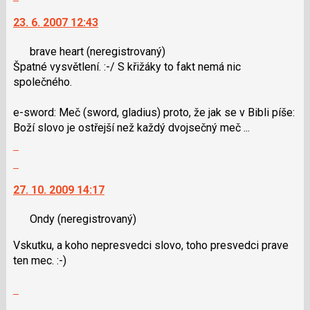
vlákno
P
použít
na
23. 6. 2007 12:43
pro
i
další
předchozí
klávesy
nový
brave heart
(neregistrovaný)
nový
N
názor.
Špatné vysvětlení. :-/ S křižáky to fakt nemá nic
názor
pro
K
společného.
následující
navigaci
a
lze
e-sword: Meč (sword, gladius) proto, že jak se v Bibli píše:
P
použít
Boží slovo je ostřejší než každý dvojsečný meč ...
pro
i
Zobrazit
předchozí
klávesy
celé
nový
N
Skok
vlákno
názor
pro
na
27. 10. 2009 14:17
následující
další
a
nový
Ondy
(neregistrovaný)
P
názor.
pro
K
Vskutku, a koho nepresvedci slovo, toho presvedci prave
předchozí
navigaci
ten mec. :-)
nový
lze
názor
použít
Zobrazit
i
celé
Skok