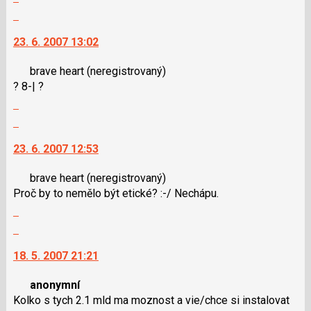
celé
názor
lze
Skok
vlákno
použít
na
23. 6. 2007 13:02
i
další
klávesy
nový
brave heart
(neregistrovaný)
N
názor.
? 8-| ?
pro
K
Zobrazit
následující
navigaci
celé
a
lze
Skok
vlákno
P
použít
na
23. 6. 2007 12:53
pro
i
další
předchozí
klávesy
nový
brave heart
(neregistrovaný)
nový
N
názor.
Proč by to nemělo být etické? :-/ Nechápu.
názor
pro
K
Zobrazit
následující
navigaci
celé
a
lze
Skok
vlákno
P
použít
na
18. 5. 2007 21:21
pro
i
další
předchozí
klávesy
nový
anonymní
nový
N
názor.
Kolko s tych 2.1 mld ma moznost a vie/chce si instalovat
názor
pro
K