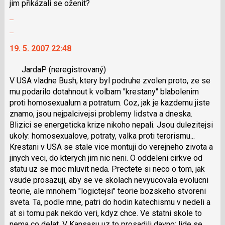
jim přikázali se oženit?
lze
Zobrazit
použít
celé
i
Skok
vlákno
klávesy
na
19. 5. 2007 22:48
N
další
pro
nový
JardaP
(neregistrovaný)
následující
názor.
V USA vladne Bush, ktery byl podruhe zvolen proto, ze se
a
K
mu podarilo dotahnout k volbam "krestany" blabolenim
P
navigaci
proti homosexualum a potratum. Coz, jak je kazdemu jiste
pro
lze
znamo, jsou nejpalcivejsi problemy lidstva a dneska.
předchozí
použít
Blizici se energeticka krize nikoho nepali. Jsou dulezitejsi
nový
i
ukoly: homosexualove, potraty, valka proti terorismu...
názor
klávesy
Krestani v USA se stale vice montuji do verejneho zivota a
N
jinych veci, do kterych jim nic neni. O oddeleni cirkve od
pro
statu uz se moc mluvit neda. Prectete si neco o tom, jak
následující
vsude prosazuji, aby se ve skolach nevyucovala evolucni
a
teorie, ale mnohem "logictejsi" teorie bozskeho stvoreni
P
sveta. Ta, podle mne, patri do hodin katechismu v nedeli a
pro
at si tomu pak nekdo veri, kdyz chce. Ve statni skole to
předchozí
nema co delat. V Kansasu uz to prosadili davno: lide se