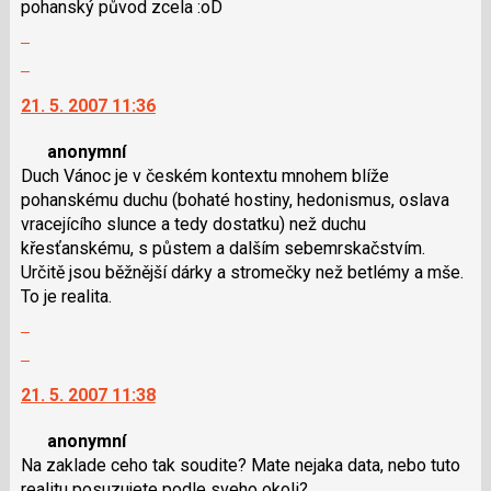
pohanský původ zcela :oD
i
Zobrazit
klávesy
celé
N
Skok
vlákno
pro
na
21. 5. 2007 11:36
následující
další
a
nový
anonymní
P
názor.
Duch Vánoc je v českém kontextu mnohem blíže
pro
K
pohanskému duchu (bohaté hostiny, hedonismus, oslava
předchozí
navigaci
vracejícího slunce a tedy dostatku) než duchu
nový
lze
křesťanskému, s půstem a dalším sebemrskačstvím.
názor
použít
Určitě jsou běžnější dárky a stromečky než betlémy a mše.
i
To je realita.
klávesy
Zobrazit
N
celé
pro
Skok
vlákno
následující
na
21. 5. 2007 11:38
a
další
P
nový
anonymní
pro
názor.
Na zaklade ceho tak soudite? Mate nejaka data, nebo tuto
předchozí
K
realitu posuzujete podle sveho okoli?