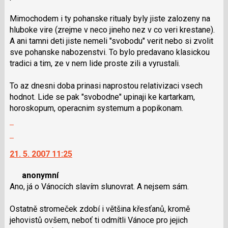
pro
Mimochodem i ty pohanske ritualy byly jiste zalozeny na
předchozí
hluboke vire (zrejme v neco jineho nez v co veri krestane).
nový
A ani tamni deti jiste nemeli "svobodu" verit nebo si zvolit
názor
sve pohanske nabozenstvi. To bylo predavano klasickou
tradici a tim, ze v nem lide proste zili a vyrustali.
To az dnesni doba prinasi naprostou relativizaci vsech
hodnot. Lide se pak "svobodne" upinaji ke kartarkam,
horoskopum, operacnim systemum a popikonam.
Zobrazit
celé
Skok
vlákno
na
21. 5. 2007 11:25
další
nový
anonymní
názor.
Ano, já o Vánocích slavím slunovrat. A nejsem sám.
K
navigaci
Ostatně stromeček zdobí i většina křesťanů, kromě
lze
jehovistů ovšem, neboť ti odmítli Vánoce pro jejich
použít