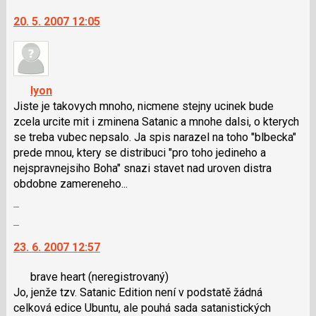
vlákno
N
na
20. 5. 2007 12:05
pro
další
následující
nový
a
názor.
P
K
pro
navigaci
lyon
předchozí
lze
Jiste je takovych mnoho, nicmene stejny ucinek bude
nový
použít
zcela urcite mit i zminena Satanic a mnohe dalsi, o kterych
názor
i
se treba vubec nepsalo. Ja spis narazel na toho "blbecka"
klávesy
prede mnou, ktery se distribuci "pro toho jedineho a
N
nejspravnejsiho Boha" snazi stavet nad uroven distra
pro
obdobne zamereneho...
následující
Zobrazit
a
celé
Skok
P
vlákno
na
pro
23. 6. 2007 12:57
další
předchozí
nový
nový
brave heart
(neregistrovaný)
názor.
názor
Jo, jenže tzv. Satanic Edition není v podstatě žádná
K
celková edice Ubuntu, ale pouhá sada satanistických
navigaci