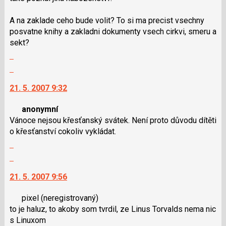
nový
A na zaklade ceho bude volit? To si ma precist vsechny
názor
posvatne knihy a zakladni dokumenty vsech cirkvi, smeru a
sekt?
Zobrazit
celé
Skok
vlákno
na
21. 5. 2007 9:32
další
nový
anonymní
názor.
Vánoce nejsou křesťanský svátek. Není proto důvodu dítěti
K
o křesťanství cokoliv vykládat.
navigaci
Zobrazit
lze
celé
použít
Skok
vlákno
i
na
21. 5. 2007 9:56
klávesy
další
N
nový
pixel
(neregistrovaný)
pro
názor.
to je haluz, to akoby som tvrdil, ze Linus Torvalds nema nic
následující
K
s Linuxom
a
navigaci