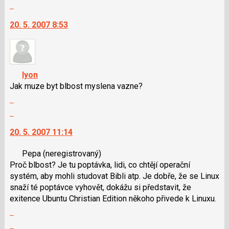
celé
následující
Skok
vlákno
a
na
20. 5. 2007 8:53
P
další
pro
nový
předchozí
názor.
nový
K
názor
navigaci
lyon
lze
Jak muze byt blbost myslena vazne?
použít
Zobrazit
i
celé
Skok
klávesy
vlákno
na
N
20. 5. 2007 11:14
další
pro
nový
následující
Pepa
(neregistrovaný)
názor.
a
Proč blbost? Je tu poptávka, lidi, co chtějí operační
K
P
systém, aby mohli studovat Bibli atp. Je dobře, že se Linux
navigaci
pro
snaží té poptávce vyhovět, dokážu si představit, že
lze
předchozí
exitence Ubuntu Christian Edition někoho přivede k Linuxu.
použít
nový
Zobrazit
i
názor
celé
klávesy
Skok