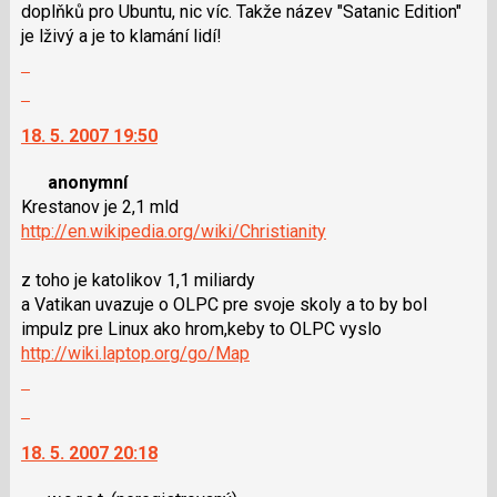
doplňků pro Ubuntu, nic víc. Takže název "Satanic Edition"
lze
je lživý a je to klamání lidí!
použít
Zobrazit
i
celé
klávesy
Skok
vlákno
N
na
18. 5. 2007 19:50
pro
další
následující
nový
anonymní
a
názor.
Krestanov je 2,1 mld
P
K
http://en.wikipedia.org/wiki/Christianity
pro
navigaci
předchozí
lze
z toho je katolikov 1,1 miliardy
nový
použít
a Vatikan uvazuje o OLPC pre svoje skoly a to by bol
názor
i
impulz pre Linux ako hrom,keby to OLPC vyslo
klávesy
http://wiki.laptop.org/go/Map
N
Zobrazit
pro
celé
následující
Skok
vlákno
a
na
18. 5. 2007 20:18
P
další
pro
nový