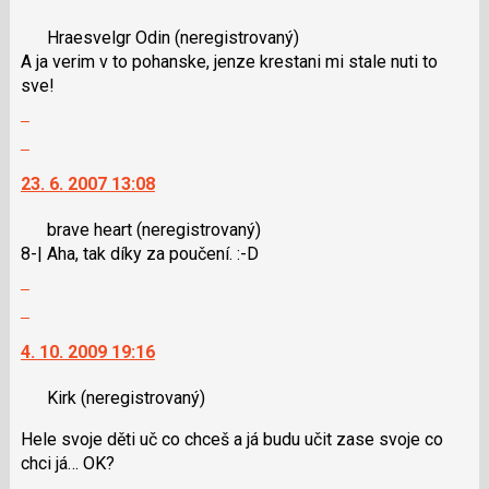
pro
nový
Hraesvelgr Odin
(neregistrovaný)
předchozí
názor.
A ja verim v to pohanske, jenze krestani mi stale nuti to
nový
K
sve!
názor
navigaci
Zobrazit
lze
celé
použít
Skok
vlákno
i
na
23. 6. 2007 13:08
klávesy
další
N
nový
brave heart
(neregistrovaný)
pro
názor.
8-| Aha, tak díky za poučení. :-D
následující
K
Zobrazit
a
navigaci
celé
P
lze
Skok
vlákno
pro
použít
na
4. 10. 2009 19:16
předchozí
i
další
nový
klávesy
nový
Kirk
(neregistrovaný)
názor
N
názor.
pro
K
Hele svoje děti uč co chceš a já budu učit zase svoje co
následující
navigaci
chci já… OK?
a
lze