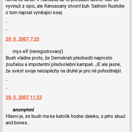
nový
vyvinuli z opic, ale Kansasany stvoril buh. Salmon Rushdie
názor
o tom napsal vynikajici esej.
Zobrazit
celé
Skok
vlákno
na
20. 5. 2007 7:23
další
nový
mys elf
(neregistrovaný)
názor.
Bush vládne proto, že Demokrati předvedli naprosto
K
zoufalou a impotentní předvolební kampaň. JE ale jasné,
navigaci
že svést svoje neúspěchy na druhé je pro ně pohodlnější.
lze
Zobrazit
použít
celé
i
Skok
vlákno
klávesy
na
20. 5. 2007 11:23
N
další
pro
nový
anonymní
následující
názor.
Hlavni je, ze bush ma ke katolik hodne daleko, s jeho skuul
a
K
and bones...
P
navigaci
Zobrazit
pro
lze