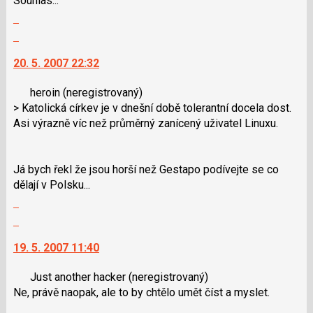
Souhlas...
a
K
Zobrazit
P
navigaci
celé
pro
lze
Skok
vlákno
předchozí
použít
na
20. 5. 2007 22:32
nový
i
další
názor
klávesy
nový
heroin
(neregistrovaný)
N
názor.
> Katolická církev je v dnešní době tolerantní docela dost.
pro
K
Asi výrazně víc než průměrný zanícený uživatel Linuxu.
následující
navigaci
a
lze
P
použít
Já bych řekl že jsou horší než Gestapo podívejte se co
pro
i
dělají v Polsku...
předchozí
klávesy
Zobrazit
nový
N
celé
názor
pro
Skok
vlákno
následující
na
19. 5. 2007 11:40
a
další
P
nový
Just another hacker
(neregistrovaný)
pro
názor.
Ne, právě naopak, ale to by chtělo umět číst a myslet.
předchozí
K
Zobrazit
nový
navigaci