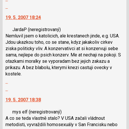
celé
následující
Skok
vlákno
a
na
19. 5. 2007 18:24
P
další
pro
nový
JardaP
(neregistrovaný)
předchozí
názor.
Nemluvil jsem o katolicich, ale krestanech jinde, e.g. USA.
nový
K
Jdou ukazkou toho, co se stane, kdyz jakakoliv cirkev
názor
navigaci
ziska politicky vliv. A konzervativci at si konzervuji sebe
lze
sama, nejlepe do psich konzerv. Me at nechaji na pokoji. S
použít
otazkami moralky se vyporadam bez jejich zakazu a
i
prikazu. A bez blabolu, kterymi knezi castuji ovecky v
klávesy
kostele.
N
Zobrazit
pro
celé
následující
Skok
vlákno
a
na
19. 5. 2007 18:38
P
další
pro
nový
mys elf
(neregistrovaný)
předchozí
názor.
A co se teda vlastně stalo? V USA začali vládnout
nový
K
metodisti, vyvraždili homosexuály v San Francisku nebo
názor
navigaci