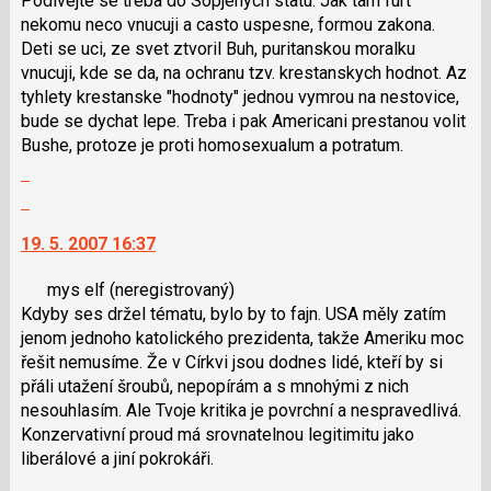
Podivejte se treba do Sopjenych statu. Jak tam furt
následující
nekomu neco vnucuji a casto uspesne, formou zakona.
a
Deti se uci, ze svet ztvoril Buh, puritanskou moralku
P
vnucuji, kde se da, na ochranu tzv. krestanskych hodnot. Az
pro
tyhlety krestanske "hodnoty" jednou vymrou na nestovice,
předchozí
bude se dychat lepe. Treba i pak Americani prestanou volit
nový
Bushe, protoze je proti homosexualum a potratum.
názor
Zobrazit
celé
Skok
vlákno
na
19. 5. 2007 16:37
další
nový
mys elf
(neregistrovaný)
názor.
Kdyby ses držel tématu, bylo by to fajn. USA měly zatím
K
jenom jednoho katolického prezidenta, takže Ameriku moc
navigaci
řešit nemusíme. Že v Církvi jsou dodnes lidé, kteří by si
lze
přáli utažení šroubů, nepopírám a s mnohými z nich
použít
nesouhlasím. Ale Tvoje kritika je povrchní a nespravedlivá.
i
Konzervativní proud má srovnatelnou legitimitu jako
klávesy
liberálové a jiní pokrokáři.
N
Zobrazit
pro