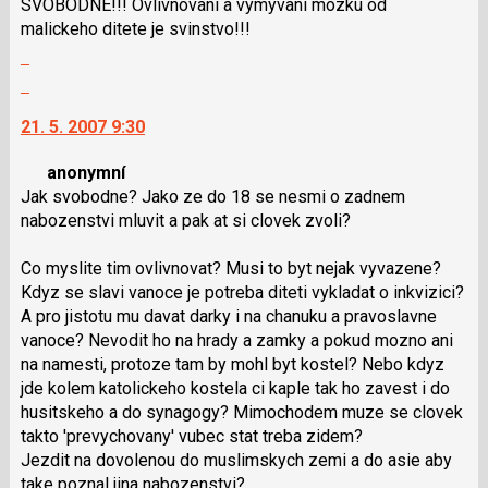
SVOBODNE!!! Ovlivnovani a vymyvani mozku od
následující
navigaci
malickeho ditete je svinstvo!!!
a
lze
Zobrazit
P
použít
celé
pro
i
Skok
vlákno
předchozí
klávesy
na
21. 5. 2007 9:30
nový
N
další
názor
pro
nový
anonymní
následující
názor.
Jak svobodne? Jako ze do 18 se nesmi o zadnem
a
K
nabozenstvi mluvit a pak at si clovek zvoli?
P
navigaci
pro
lze
Co myslite tim ovlivnovat? Musi to byt nejak vyvazene?
předchozí
použít
Kdyz se slavi vanoce je potreba diteti vykladat o inkvizici?
nový
i
A pro jistotu mu davat darky i na chanuku a pravoslavne
názor
klávesy
vanoce? Nevodit ho na hrady a zamky a pokud mozno ani
N
na namesti, protoze tam by mohl byt kostel? Nebo kdyz
pro
jde kolem katolickeho kostela ci kaple tak ho zavest i do
následující
husitskeho a do synagogy? Mimochodem muze se clovek
a
takto 'prevychovany' vubec stat treba zidem?
P
Jezdit na dovolenou do muslimskych zemi a do asie aby
pro
take poznal jina nabozenstvi?
předchozí