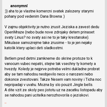
názor
pro
nový
anonymní
následující
názor.
:)) aha to je vlastne komercni svatek zalozeny starymi
a
K
pohany pod vedenim Dana Browna :)
P
navigaci
pro
lze
V zajmu objektivity je nutno zrusit Jeziska a zavest dedu
předchozí
použít
OpenMraze (nebo bude nove zdrojaky detem prinaset
nový
i
svaty Linus? no svaty asi ne to je taky krestanske).
názor
klávesy
Mikulase samozrejme take zrusime - to je jen nejaky
N
katolik ktery uplaci deti sladkostmi.
pro
následující
Betlem pred detmi zamkneme do skrine protoze to k
a
vanocum vubec nepatri, stejne tak vsechny ty komety a
P
hvezdy. Koledy je nejprve potreba velmi dukladne probrat
pro
aby se tam nahodou neobjevilo neco o narozeni nebo
předchozí
dokonce zvestovani. Takze Nesem vam noviny i Ticha noc
nový
nepripadaji v uvahu. Mozna by slo pouzit Jingle bells.
názor
A dite vzit ze skoly peo jistotu uz na zacatku listopadu aby
se nahodou pani ucitelka nerozhovorila o jeziskovi.
Zobrazit
celé
Skok