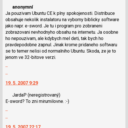
nový
anonymní
názor.
Ja pouzivam Ubuntu CE k plny spokojenosti. Distribuce
K
obsahuje nekolik instalatoru na vyborny biblicky software
navigaci
jako napr. e-sword. Je tu i program pro zobraneni
lze
zobrazovani nevhodnyho obsahu na internetu. Ja osobne
použít
ho nepouzivam, ale kdybych mel deti, tak bych ho
i
pravdepodobne zapnul. Jinak krome pridaneho softwaru
klávesy
se to temer nelisi od normalniho Ubuntu. Skoda, ze je to
N
jenom ve 32-bitove verzi.
pro
Zobrazit
následující
celé
a
Skok
vlákno
P
na
19. 5. 2007 9:29
pro
další
předchozí
nový
JardaP
(neregistrovaný)
nový
názor.
E-sword? To zni mirumilovne. :-)
názor
K
Zobrazit
navigaci
celé
lze
Skok
vlákno
použít
na
19. 5. 2007 22:17
i
další