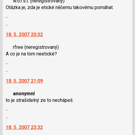
w.o.r.s.t.
(neregistrovaný)
předchozí
názor.
Otázka je, zda je etické něčemu takovému pomáhat.
nový
K
Zobrazit
názor
navigaci
celé
lze
Skok
vlákno
použít
na
18. 5. 2007 20:32
i
další
klávesy
nový
rfree
(neregistrovaný)
N
názor.
A co je na tom neetické?
pro
K
Zobrazit
následující
navigaci
celé
a
lze
Skok
vlákno
P
použít
na
18. 5. 2007 21:09
pro
i
další
předchozí
klávesy
nový
anonymní
nový
N
názor.
to je strašidelný ze to nechápeš
názor
pro
K
Zobrazit
následující
navigaci
celé
a
lze
Skok
vlákno
P
použít
na
18. 5. 2007 23:32
pro
i
další
předchozí
klávesy
nový