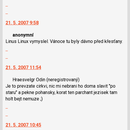
Zobrazit
P
lze
celé
pro
použít
Skok
vlákno
předchozí
i
na
21. 5. 2007 9:58
nový
klávesy
další
názor
N
nový
anonymní
pro
názor.
Linus Linux vymyslel. Vánoce tu byly dávno před křesťany.
následující
K
Zobrazit
a
navigaci
celé
P
lze
Skok
vlákno
pro
použít
na
21. 5. 2007 11:54
předchozí
i
další
nový
klávesy
nový
Hraesvelgr Odin
(neregistrovaný)
názor
N
názor.
Je to prevzate cirkvi, nic mi nebrani ho doma slavit "po
pro
K
staru" a pekne pohansky, korat ten parchant jezisek tam
následující
navigaci
holt bejt nemuze ;)
a
lze
Zobrazit
P
použít
celé
pro
i
Skok
vlákno
předchozí
klávesy
na
21. 5. 2007 10:45
nový
N
další