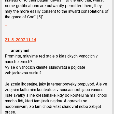
instead of to their pagan "devils": "to the end that, whilst
some gratifications are outwardly permitted them, they
may the more easily consent to the inward consolations of
the grace of God". [5]"
Zobrazit
celé
Skok
vlákno
na
21. 5. 2007 11:14
další
nový
anonymní
názor.
Prominte, mluvime ted stale o klasickych Vanocich v
K
nasich zemich?
navigaci
Vy se o vanocich klanite slunovratu a pojidate
lze
zabijackovou sunku?
použít
i
Je zcela lhostejne, jaky je temer praveky prapuvod. Ale ve
klávesy
zdejsim kulturnim kontextu a v soucasnosti jsou vanoce
N
jiste svatky silne krestanske, kdy do kostelu na msi chodi
pro
mnoho lidi, kteri tam jinak nejdou. A opravdu se
následující
nedomnivam, ze tam chodi vitat slunovrat nebo zabijet
a
prase.
P