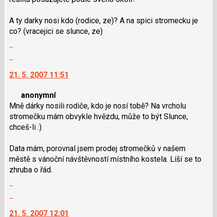
nový
navigaci
názor
lze
A ty darky nosi kdo (rodice, ze)? A na spici stromecku je
použít
co? (vracejici se slunce, ze)
i
Zobrazit
klávesy
celé
N
Skok
vlákno
pro
na
21. 5. 2007 11:51
následující
další
a
nový
anonymní
P
názor.
Mně dárky nosili rodiče, kdo je nosí tobě? Na vrcholu
pro
K
stromečku mám obvykle hvězdu, může to být Slunce,
předchozí
navigaci
chceš-li :)
nový
lze
názor
použít
Data mám, porovnal jsem prodej stromečků v našem
i
městě s vánoční návštěvností místního kostela. Líší se to
klávesy
zhruba o řád.
N
Zobrazit
pro
celé
následující
Skok
vlákno
a
na
21. 5. 2007 12:01
P
další