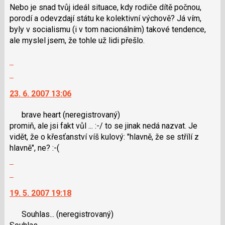
P
použít
Nebo je snad tvůj ideál situace, kdy rodiče dítě počnou,
pro
i
porodí a odevzdají státu ke kolektivní výchově? Já vím,
předchozí
klávesy
byly v socialismu (i v tom nacionálním) takové tendence,
nový
N
ale myslel jsem, že tohle už lidi přešlo.
názor
pro
následující
Zobrazit
a
celé
Skok
P
vlákno
na
pro
23. 6. 2007 13:06
další
předchozí
nový
nový
brave heart
(neregistrovaný)
názor.
názor
promiň, ale jsi fakt vůl ... :-/ to se jinak nedá nazvat. Je
K
vidět, že o křesťanství víš kulový: "hlavně, že se střílí z
navigaci
hlavně", ne? :-(
lze
Zobrazit
použít
celé
i
Skok
vlákno
klávesy
na
19. 5. 2007 19:18
N
další
pro
nový
Souhlas...
(neregistrovaný)
následující
názor.