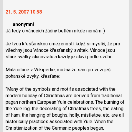
vlákno
na
21. 5. 2007 10:58
další
nový
anonymní
názor.
Já tedy o vánocích žádný betlém nikde nemám :)
K
navigaci
Je tvou křesťanskou omezeností, když si myslíš, že pro
lze
všechny jsou Vánoce křesťanský svátek. Vánoce jsou
použít
staré svátky slunovratu a každý je slaví podle svého.
i
klávesy
Malá citace z Wikipedie, možná že sám provozuješ
N
pohanské zvyky, křesťane:
pro
následující
"Many of the symbols and motifs associated with the
a
modern holiday of Christmas are derived from traditional
P
pagan northern European Yule celebrations. The burning of
pro
the Yule log, the decorating of Christmas trees, the eating
předchozí
of ham, the hanging of boughs, holly, mistletoe, etc. are all
nový
historically practices associated with Yule. When the
názor
Christianization of the Germanic peoples began,