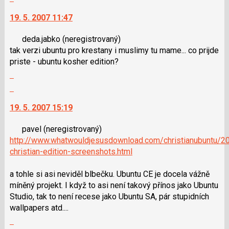
klávesy
vlákno
na
N
19. 5. 2007 11:47
další
pro
nový
následující
deda.jabko
(neregistrovaný)
názor.
a
tak verzi ubuntu pro krestany i muslimy tu mame... co prijde
K
P
priste - ubuntu kosher edition?
navigaci
pro
Zobrazit
lze
předchozí
celé
použít
Skok
nový
vlákno
i
na
názor
19. 5. 2007 15:19
klávesy
další
N
nový
pavel
(neregistrovaný)
pro
názor.
http://www.whatwouldjesusdownload.com/christianubuntu/2
následující
K
christian-edition-screenshots.html
a
navigaci
P
lze
a tohle si asi neviděl blbečku. Ubuntu CE je docela vážně
pro
použít
míněný projekt. I když to asi není takový přínos jako Ubuntu
předchozí
i
Studio, tak to není recese jako Ubuntu SA, pár stupidních
nový
klávesy
wallpapers atd....
názor
N
Zobrazit
pro