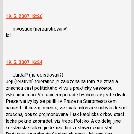
celé
P
použít
Skok
vlákno
pro
i
na
19. 5. 2007 12:26
předchozí
klávesy
další
nový
N
nový
myosage
(neregistrovaný)
názor
pro
názor.
lol
následující
K
Zobrazit
a
navigaci
celé
P
lze
Skok
vlákno
pro
použít
na
19. 5. 2007 16:24
předchozí
i
další
nový
klávesy
nový
JardaP
(neregistrovaný)
názor
N
názor.
Jeji (relativni) tolerance je zalozena na tom, ze ztratila
pro
K
znacnou cast politickeho vlivu a prakticky veskerou
následující
navigaci
vykonnou moc. V opacnem pripade bychom se jeste divili.
a
lze
Prezervativy by se palili i v Praze na Staromestskem
P
použít
namesti. A nezapomente, ze svata inkvizice nebyla dosud
pro
i
zrusena, pouze prejmenovana. I tak katolicka cirkev staci
předchozí
klávesy
lecke pekne zasmrdet, viz treba Polsko. A co delaji jine
nový
N
krestanske cirkve jinde, nad tim zustava rozum stat.
názor
pro