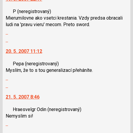
klávesy
nový
P
(neregistrovaný)
N
názor.
Mierumilovne ako vsetci krestania. Vzdy predsa obracali
pro
K
ludi na 'pravu vieru' mecom. Preto sword.
následující
navigaci
Zobrazit
a
lze
celé
P
použít
Skok
vlákno
pro
i
na
20. 5. 2007 11:12
předchozí
klávesy
další
nový
N
nový
Pepa
(neregistrovaný)
názor
pro
názor.
Myslím, že to s tou generalizací přeháníte.
následující
K
Zobrazit
a
navigaci
celé
P
lze
Skok
vlákno
pro
použít
na
21. 5. 2007 8:46
předchozí
i
další
nový
klávesy
nový
Hraesvelgr Odin
(neregistrovaný)
názor
N
názor.
Nemyslim si!
pro
K
Zobrazit
následující
navigaci
celé
a
lze
Skok