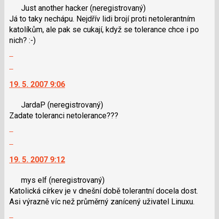
Just another hacker
(neregistrovaný)
nový
N
názor.
Já to taky nechápu. Nejdřív lidi brojí proti netolerantním
názor
pro
K
katolíkům, ale pak se cukají, když se tolerance chce i po
následující
navigaci
nich? :-)
a
lze
Zobrazit
P
použít
celé
pro
i
Skok
vlákno
předchozí
klávesy
na
19. 5. 2007 9:06
nový
N
další
názor
pro
nový
JardaP
(neregistrovaný)
následující
názor.
Zadate toleranci netolerance???
a
K
Zobrazit
P
navigaci
celé
pro
lze
Skok
vlákno
předchozí
použít
na
19. 5. 2007 9:12
nový
i
další
názor
klávesy
nový
mys elf
(neregistrovaný)
N
názor.
Katolická církev je v dnešní době tolerantní docela dost.
pro
K
Asi výrazně víc než průměrný zanícený uživatel Linuxu.
následující
navigaci
Zobrazit
a
lze