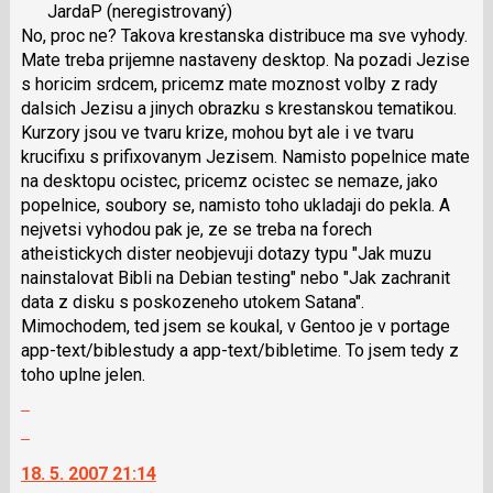
JardaP
(neregistrovaný)
názor.
No, proc ne? Takova krestanska distribuce ma sve vyhody.
K
Mate treba prijemne nastaveny desktop. Na pozadi Jezise
navigaci
s horicim srdcem, pricemz mate moznost volby z rady
lze
dalsich Jezisu a jinych obrazku s krestanskou tematikou.
použít
Kurzory jsou ve tvaru krize, mohou byt ale i ve tvaru
i
krucifixu s prifixovanym Jezisem. Namisto popelnice mate
klávesy
na desktopu ocistec, pricemz ocistec se nemaze, jako
N
popelnice, soubory se, namisto toho ukladaji do pekla. A
pro
nejvetsi vyhodou pak je, ze se treba na forech
následující
atheistickych dister neobjevuji dotazy typu "Jak muzu
a
nainstalovat Bibli na Debian testing" nebo "Jak zachranit
P
data z disku s poskozeneho utokem Satana".
pro
Mimochodem, ted jsem se koukal, v Gentoo je v portage
předchozí
app-text/biblestudy a app-text/bibletime. To jsem tedy z
nový
toho uplne jelen.
názor
Zobrazit
celé
Skok
vlákno
na
18. 5. 2007 21:14
další