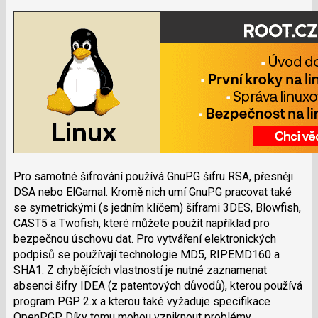
Pro samotné šifrování používá GnuPG šifru RSA, přesněji
DSA nebo ElGamal. Kromě nich umí GnuPG pracovat také
se symetrickými (s jedním klíčem) šiframi 3DES, Blowfish,
CAST5 a Twofish, které můžete použít například pro
bezpečnou úschovu dat. Pro vytváření elektronických
podpisů se používají technologie MD5, RIPEMD160 a
SHA1. Z chybějících vlastností je nutné zaznamenat
absenci šifry IDEA (z patentových důvodů), kterou používá
program PGP 2.x a kterou také vyžaduje specifikace
OpenPGP. Díky tomu mohou vzniknout problémy