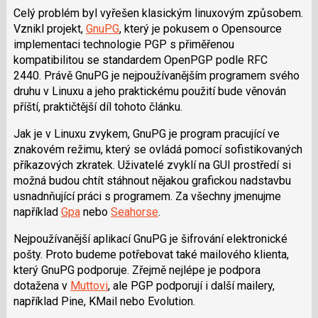
Celý problém byl vyřešen klasickým linuxovým způsobem.
Vznikl projekt,
GnuPG
, který je pokusem o Opensource
implementaci technologie PGP s přiměřenou
kompatibilitou se standardem OpenPGP podle RFC
2440. Právě GnuPG je nejpoužívanějším programem svého
druhu v Linuxu a jeho praktickému použití bude věnován
příští, praktičtější díl tohoto článku.
Jak je v Linuxu zvykem, GnuPG je program pracující ve
znakovém režimu, který se ovládá pomocí sofistikovaných
příkazových zkratek. Uživatelé zvyklí na GUI prostředí si
možná budou chtít stáhnout nějakou grafickou nadstavbu
usnadnňující práci s programem. Za všechny jmenujme
například
Gpa
nebo
Seahorse
.
Nejpoužívanější aplikací GnuPG je šifrování elektronické
pošty. Proto budeme potřebovat také mailového klienta,
který GnuPG podporuje. Zřejmě nejlépe je podpora
dotažena v
Muttovi
, ale PGP podporují i další mailery,
například Pine, KMail nebo Evolution.