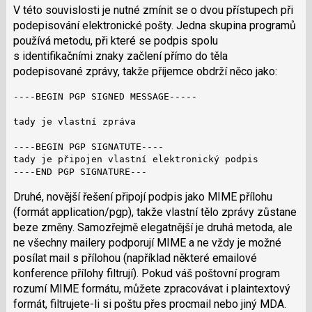
V této souvislosti je nutné zmínit se o dvou přístupech při
podepisování elektronické pošty. Jedna skupina programů
používá metodu, při které se podpis spolu
s identifikačními znaky začlení přímo do těla
podepisované zprávy, takže příjemce obdrží něco jako:
----BEGIN PGP SIGNED MESSAGE-----

tady je vlastní zpráva

----BEGIN PGP SIGNATUTE----

tady je připojen vlastní elektronický podpis

----END PGP SIGNATURE---
Druhé, novější řešení připojí podpis jako MIME přílohu
(formát application/pgp), takže vlastní tělo zprávy zůstane
beze změny. Samozřejmě elegatnější je druhá metoda, ale
ne všechny mailery podporují MIME a ne vždy je možné
posílat mail s přílohou (například některé emailové
konference přílohy filtrují). Pokud váš poštovní program
rozumí MIME formátu, můžete zpracovávat i plaintextový
formát, filtrujete-li si poštu přes procmail nebo jiný MDA.