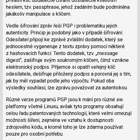
privátní klíč dodatečně chránit dostatečně kvalitním
heslem, tzv. passphrase, jehož zadáním bude podmíněna
jakákoliv manipulace s klíčem.
Vedle šifrování zpráv řeší PGP i problematiku jejich
autenticity. Princip je podobný jako v případě šifrování.
Odesílatel připojí ke zprávě zvláštní dodatek, který se
jednocestně vygeneruje z textu zprávy pomocí některé
z hashovacích funkcí. Tento dodatek, tzv. „message
digest“, zašifruje svým soukromým klíčem, čímž vznikne
elektronický podpis. Příjemce si opatří veřejný klíč
odesílatele, dešifruje přiložený podpis a porovná jej s tím,
jak by měl vypadat podle jeho výpočtu. Pokud oba
výsledky souhlasí, lze zprávu považovat za autentickou.
Různé verze programů PGP jsou k mání pro různé sw.
platformy včetně Linuxu, avšak tyto programy obsahují
celou řadu patentovaných technologií, které velmi omezují
možnosti šíření, zejména ve vztahu k dostupnosti
zdrojového kódu, a kromě toho je lze zdarma používat
pouze pro osobní potřebu.