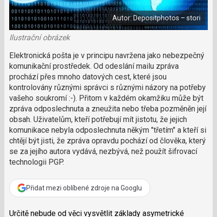
i
á
b
X
n
o
Autor: Depositphotos – stori
o
e
k
k
u
Ilustrační obrázek
?
P
Elektronická pošta je v principu navržena jako nebezpečný
o
komunikační prostředek. Od odeslání mailu zpráva
d
prochází přes mnoho datových cest, které jsou
p
kontrolovány různými správci s různými názory na potřeby
o
vašeho soukromí :-). Přitom v každém okamžiku může být
ř
zpráva odposlechnuta a zneužita nebo třeba pozměněn její
t
obsah. Uživatelům, kteří potřebují mít jistotu, že jejich
e
r
komunikace nebyla odposlechnuta někým "třetím" a kteří si
e
chtějí být jisti, že zpráva opravdu pochází od člověka, který
d
se za jejího autora vydává, nezbývá, než použít šifrovací
a
technologii PGP.
k
c
i
Přidat mezi oblíbené zdroje na Googlu
Určitě nebude od věci vysvětlit základy asymetrické