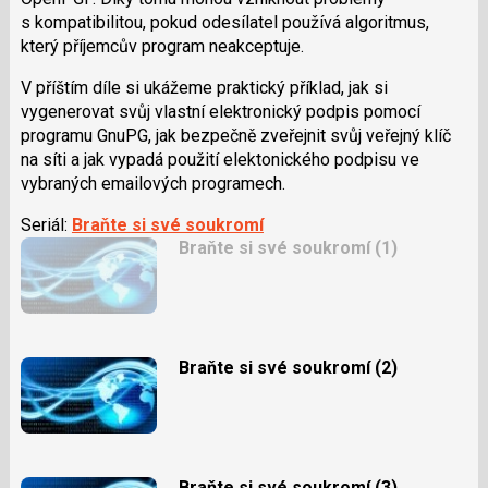
s kompatibilitou, pokud odesílatel používá algoritmus,
který příjemcův program neakceptuje.
V příštím díle si ukážeme praktický příklad, jak si
vygenerovat svůj vlastní elektronický podpis pomocí
programu GnuPG, jak bezpečně zveřejnit svůj veřejný klíč
na síti a jak vypadá použití elektonického podpisu ve
vybraných emailových programech.
Seriál:
Braňte si své soukromí
Braňte si své soukromí (1)
Braňte si své soukromí (2)
Braňte si své soukromí (3)