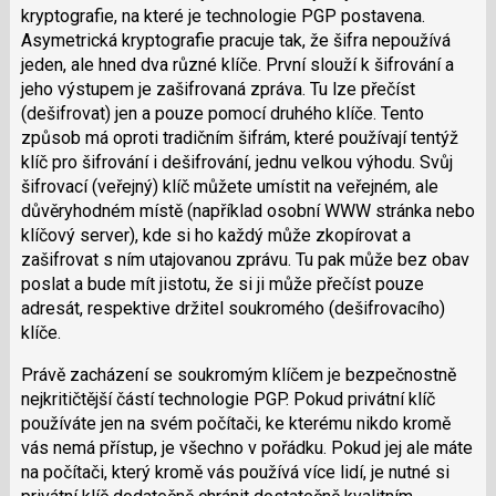
kryptografie, na které je technologie PGP postavena.
Asymetrická kryptografie pracuje tak, že šifra nepoužívá
jeden, ale hned dva různé klíče. První slouží k šifrování a
jeho výstupem je zašifrovaná zpráva. Tu lze přečíst
(dešifrovat) jen a pouze pomocí druhého klíče. Tento
způsob má oproti tradičním šifrám, které používají tentýž
klíč pro šifrování i dešifrování, jednu velkou výhodu. Svůj
šifrovací (veřejný) klíč můžete umístit na veřejném, ale
důvěryhodném místě (například osobní WWW stránka nebo
klíčový server), kde si ho každý může zkopírovat a
zašifrovat s ním utajovanou zprávu. Tu pak může bez obav
poslat a bude mít jistotu, že si ji může přečíst pouze
adresát, respektive držitel soukromého (dešifrovacího)
klíče.
Právě zacházení se soukromým klíčem je bezpečnostně
nejkritičtější částí technologie PGP. Pokud privátní klíč
používáte jen na svém počítači, ke kterému nikdo kromě
vás nemá přístup, je všechno v pořádku. Pokud jej ale máte
na počítači, který kromě vás používá více lidí, je nutné si