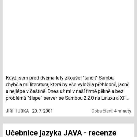
Když jsem před dvěma lety zkoušel "tančit" Sambu,
chyběla mi literatura, která by vše vyložila přehledně, jasně
a nejlépe v češtině. Dnes už mi v naší firmě pěkně a bez
problémů "šlape" server se Sambou 2.2.0 na Linuxu a XFS.
Vše se podařilo díky hledání v různých konferencích, čtení
JIŘÍ HUBKA
20. 7. 2001
Doba čtení:
4 minuty
článků (také seriálu Samba tanec s okny), i přesto však
nastavování, hledání chyb a ladění výkonu nebylo někdy
jednoduché. Pro ty z vás, kteří jsou na tom stejně jako jsem
Učebnice jazyka JAVA - recenze
byl já před dvěma lety, ale i pro zkušené správce, je tu