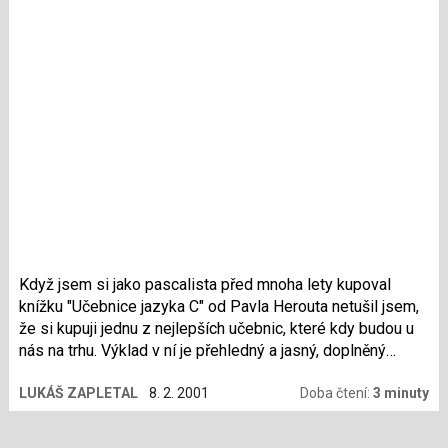
dnes kniha o Sambě. Jak se mi líbila nebo nelíbila si
přečtete v následující recenzi.
Když jsem si jako pascalista před mnoha lety kupoval
knížku "Učebnice jazyka C" od Pavla Herouta netušil jsem,
že si kupuji jednu z nejlepších učebnic, které kdy budou u
nás na trhu. Výklad v ní je přehledný a jasný, doplněný
hromadou příkladů a úloh. Vždyť u nakladatelství KOPP
LUKÁŠ ZAPLETAL
8. 2. 2001
Doba čtení:
3 minuty
ještě dnes vychází třetí přepracované vydání! Ve stejném
duchu napsal autor i novou učebnici jazyka Java. O tom jak
se mi líbila či nelíbila si přečtete v následující recenzi.