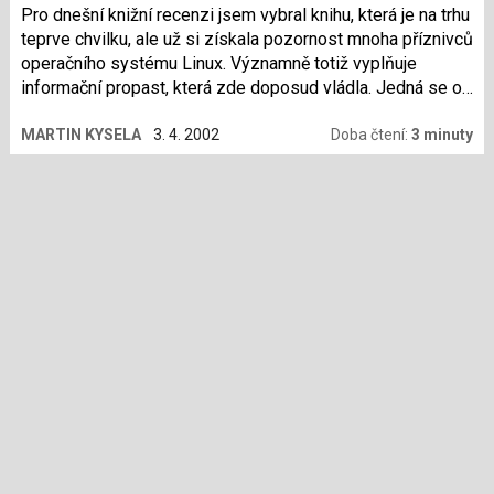
Pro dnešní knižní recenzi jsem vybral knihu, která je na trhu
teprve chvilku, ale už si získala pozornost mnoha příznivců
operačního systému Linux. Významně totiž vyplňuje
informační propast, která zde doposud vládla. Jedná se o
knihu Linux a hardware, kterou pro nás z anglického
MARTIN KYSELA
3. 4. 2002
Doba čtení:
3 minuty
originálu Linux Hardware Handbook (napsal Roderick
Smith, vydalo nakladatelství Sams) přeložilo vydavatelství
Computer Press. Co v této knize všechno naleznete?