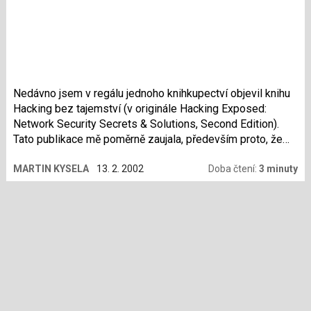
Nedávno jsem v regálu jednoho knihkupectví objevil knihu
Hacking bez tajemství (v originále Hacking Exposed:
Network Security Secrets & Solutions, Second Edition).
Tato publikace mě poměrně zaujala, především proto, že
přesně to mi tady doposud chybělo. Rád bych vám ve
MARTIN KYSELA
13. 2. 2002
Doba čtení:
3 minuty
stručnosti přiblížil její obsah.