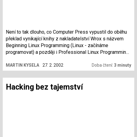
Není to tak dlouho, co Computer Press vypustil do oběhu
překlad vynikající knihy z nakladatelství Wrox s názvem
Beginning Linux Programming (Linux - začínáme
programovat) a později i Professional Linux Programming
(Linux - programujeme profesionálně). V tomto článku se
MARTIN KYSELA
27. 2. 2002
Doba čtení:
3 minuty
pokusím shrnout, co v těchto zajímavých knihách
naleznete.
Hacking bez tajemství