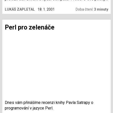
po přečtení této knihy, se s vámi podělím v následující
LUKÁŠ ZAPLETAL
18. 1. 2001
Doba čtení:
3 minuty
recenzi.
Perl pro zelenáče
Dnes vám přinášíme recenzi knihy Pavla Satrapy o
programování v jazyce Perl.