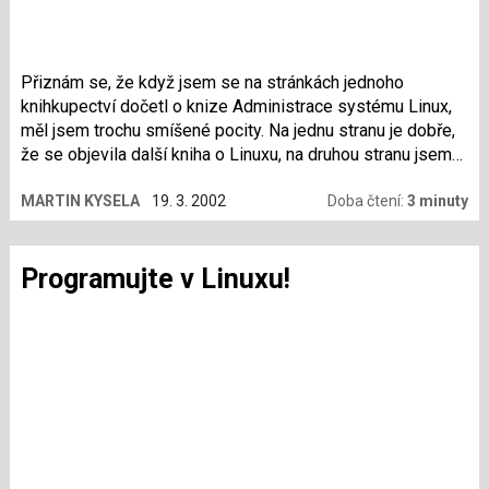
Přiznám se, že když jsem se na stránkách jednoho
knihkupectví dočetl o knize Administrace systému Linux,
měl jsem trochu smíšené pocity. Na jednu stranu je dobře,
že se objevila další kniha o Linuxu, na druhou stranu jsem
čekal, že nebude obsahovat nic nového. Opět pár kapitol
MARTIN KYSELA
19. 3. 2002
Doba čtení:
3 minuty
zdlouhavého povídání o uživatelských právech,
souborových systémech, konfiguraci a překladu jádra...
Zkrátka všechno, co už u nás vyšlo nebo je v češtině k
Programujte v Linuxu!
dispozici zdarma na Internetu. I přes tuto původní nejistotu
jsem se rozhodl si knihu objednat a důkladně prostudovat.
A musím říct, že toho ani nelituji