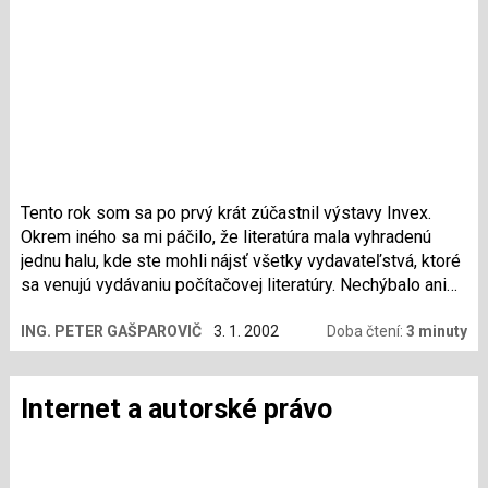
Tento rok som sa po prvý krát zúčastnil výstavy Invex.
Okrem iného sa mi páčilo, že literatúra mala vyhradenú
jednu halu, kde ste mohli nájsť všetky vydavateľstvá, ktoré
sa venujú vydávaniu počítačovej literatúry. Nechýbalo ani
vydavateľstvo Computer Press. Práve oni prišli na Invex s
ING. PETER GAŠPAROVIČ
3. 1. 2002
Doba čtení:
3 minuty
dvomi novými knižnými titulmi. Prvá kniha ktorú
spomeniem vyšla v edícii operačné systémy a ide o 2.
aktualizované vydanie knihy "LINUX Dokumentační
Internet a autorské právo
projekt". Ďalšia kniha, ktorá bola horúcou novinkou mala
názov "Linux Programujeme profesionálně".