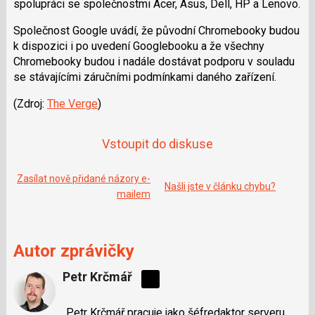
spolupráci se společnostmi Acer, Asus, Dell, HP a Lenovo.
Společnost Google uvádí, že původní Chromebooky budou
k dispozici i po uvedení Googlebooku a že všechny
Chromebooky budou i nadále dostávat podporu v souladu
se stávajícími záručními podmínkami daného zařízení.
(Zdroj:
The Verge
)
Vstoupit do diskuse
Zasílat nově přidané názory e-
Našli jste v článku chybu?
mailem
Autor zprávičky
Petr Krčmář
Sdílejte
na
Petr Krčmář pracuje jako šéfredaktor serveru