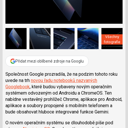
a
í
c
t
e
i
b
X
o
o
k
u
Všechny
fotografie
Přidat mezi oblíbené zdroje na Googlu
Společnost Google prozradila, že na podzim tohoto roku
uvede na trh
novou řadu notebooků nazvaných
Googlebook
, které budou vybaveny novým operačním
systémem odvozeným od Androidu a ChromeOS. Ten
nabídne vestavěný prohlížeč Chrome, aplikace pro Android,
aplikace a soubory propojené s mobilním telefonem a
bude obsahovat hluboce integrované funkce Gemini.
O novém operačním systému se dlouhodobě píše pod