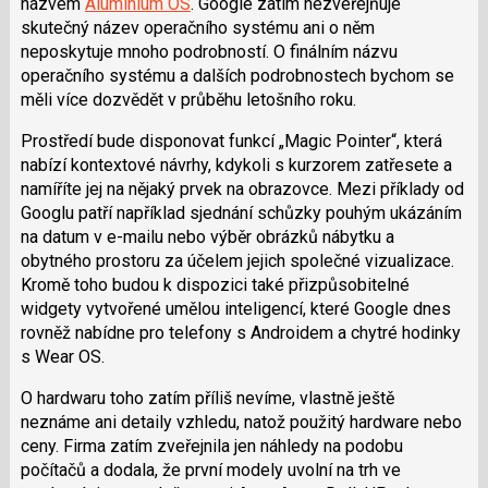
názvem
Aluminium OS
. Google zatím nezveřejňuje
skutečný název operačního systému ani o něm
neposkytuje mnoho podrobností. O finálním názvu
operačního systému a dalších podrobnostech bychom se
měli více dozvědět v průběhu letošního roku.
Prostředí bude disponovat funkcí „Magic Pointer“, která
nabízí kontextové návrhy, kdykoli s kurzorem zatřesete a
namíříte jej na nějaký prvek na obrazovce. Mezi příklady od
Googlu patří například sjednání schůzky pouhým ukázáním
na datum v e-mailu nebo výběr obrázků nábytku a
obytného prostoru za účelem jejich společné vizualizace.
Kromě toho budou k dispozici také přizpůsobitelné
widgety vytvořené umělou inteligencí, které Google dnes
rovněž nabídne pro telefony s Androidem a chytré hodinky
s Wear OS.
O hardwaru toho zatím příliš nevíme, vlastně ještě
neznáme ani detaily vzhledu, natož použitý hardware nebo
ceny. Firma zatím zveřejnila jen náhledy na podobu
počítačů a dodala, že první modely uvolní na trh ve