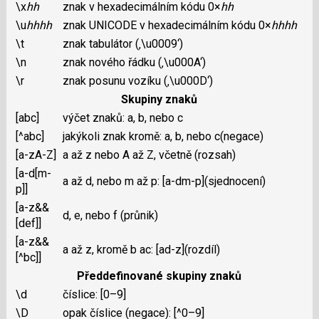
\x
hh
znak v hexadecimálním kódu 0×
hh
\u
hhhh
znak UNICODE v hexadecimálním kódu 0×
hhhh
\t
znak tabulátor (‚\u0009‘)
\n
znak nového řádku (‚\u000A‘)
\r
znak posunu vozíku (‚\u000D‘)
Skupiny znaků
[abc]
výčet znaků: a, b, nebo c
[^abc]
jakýkoli znak kromě: a, b, nebo c(negace)
[a-zA-Z]
a až z nebo A až Z, včetně (rozsah)
[a-d[m-
a až d, nebo m až p: [a-dm-p](sjednocení)
p]]
[a-z&&
d, e, nebo f (průnik)
[def]]
[a-z&&
a až z, kromě b ac: [ad-z](rozdíl)
[^bc]]
Předdefinované skupiny znaků
\d
číslice: [0–9]
\D
opak číslice (negace): [^0–9]