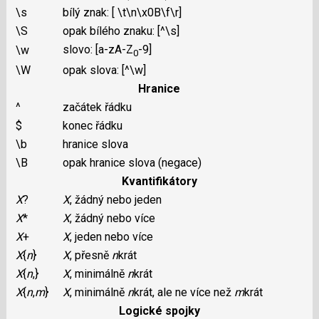
\s
bílý znak: [ \t\n\x0B\f\r]
\S
opak bílého znaku: [^\s]
slovo: [a-zA-Z
-9]
\w
0
\W
opak slova: [^\w]
Hranice
^
začátek řádku
$
konec řádku
\b
hranice slova
\B
opak hranice slova (negace)
Kvantifikátory
X
?
X
, žádný nebo jeden
X
*
X
, žádný nebo více
X
+
X
, jeden nebo více
X
{
n
}
X
, přesně
n
krát
X
{
n
,}
X
, minimálně
n
krát
X
{
n
,
m
}
X
, minimálně
n
krát, ale ne více než
m
krát
Logické spojky