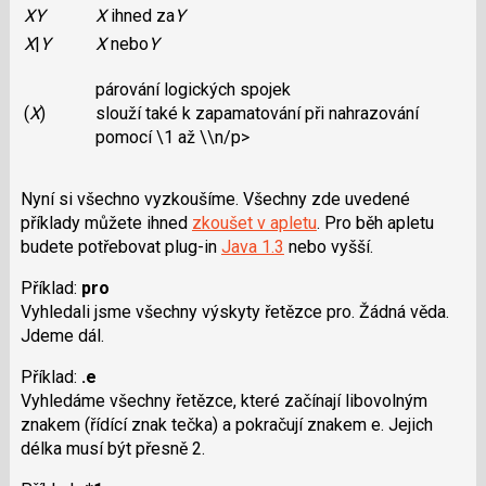
XY
X
ihned za
Y
X
|
Y
X
nebo
Y
párování logických spojek
(
X
)
slouží také k zapamatování při nahrazování
pomocí \1 až \\n/p>
Nyní si všechno vyzkoušíme. Všechny zde uvedené
příklady můžete ihned
zkoušet v apletu
. Pro běh apletu
budete potřebovat plug-in
Java 1.3
nebo vyšší.
Příklad:
pro
Vyhledali jsme všechny výskyty řetězce pro. Žádná věda.
Jdeme dál.
Příklad:
.e
Vyhledáme všechny řetězce, které začínají libovolným
znakem (řídící znak tečka) a pokračují znakem e. Jejich
délka musí být přesně 2.