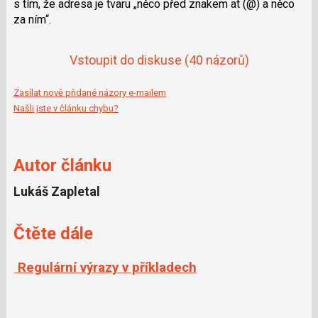
s tím, že adresa je tvaru „něco před znakem at (@) a něco
za ním“.
Vstoupit do diskuse
(40 názorů)
Zasílat nově přidané názory e-mailem
Našli jste v článku chybu?
Autor článku
Lukáš Zapletal
Čtěte dále
Regulární výrazy v příkladech