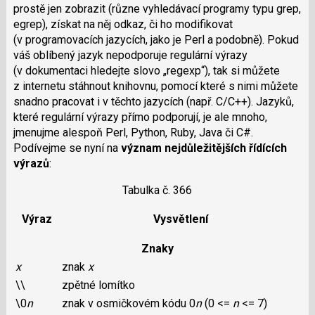
prostě jen zobrazit (různe vyhledávací programy typu grep,
egrep), získat na něj odkaz, či ho modifikovat
(v programovacích jazycích, jako je Perl a podobně). Pokud
váš oblíbený jazyk nepodporuje regulární výrazy
(v dokumentaci hledejte slovo „regexp“), tak si můžete
z internetu stáhnout knihovnu, pomocí které s nimi můžete
snadno pracovat i v těchto jazycích (např. C/C++). Jazyků,
které regulární výrazy přímo podporují, je ale mnoho,
jmenujme alespoň Perl, Python, Ruby, Java či C#.
Podívejme se nyní na
význam nejdůležitějších řídících
výrazů
:
Tabulka č. 366
Výraz
Vysvětlení
Znaky
x
znak
x
\\
zpětné lomítko
\0
n
znak v osmičkovém kódu 0
n
(0 <=
n
<= 7)