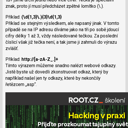
znak, proto jí musí předcházet zpětné lomítko (\.).
Příklad:
(\d{1,3}\.){3}\d{1,3}
Příklad se stejným výsledkem, ale napsaný jinak. V tomto
případě se na IP adresu díváme jako na tři po sobě jdoucí
cifry délky 1 až 3, vždy následované tečkou. Za poslední
číslicí však již tečka není, a tak jsme ji zahrnuli do výrazu
zvlášť.
Příklad:
http://[a-zA-Z_.]+
Tímto výrazem můžeme snadno nalézt webové odkazy.
Jistě byste už dovedli zkonstruovat odkaz, který by
například našel jen ty odkazy, které by nekončily
řetězcem „asp“.