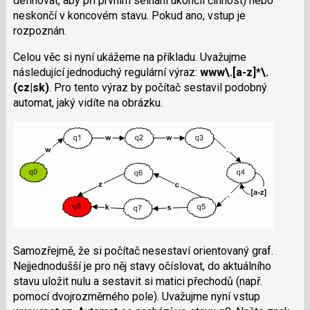
definovat, aby při prvním selhání ukončil činnost) nebo
neskončí v koncovém stavu. Pokud ano, vstup je
rozpoznán.
Celou věc si nyní ukážeme na příkladu. Uvažujme
následující jednoduchý regulární výraz:
www\.[a-z]*\.
(cz|sk)
. Pro tento výraz by počítač sestavil podobný
automat, jaký vidíte na obrázku.
Samozřejmě, že si počítač nesestaví orientovaný graf.
Nejjednodušší je pro něj stavy očíslovat, do aktuálního
stavu uložit nulu a sestavit si matici přechodů (např.
pomocí dvojrozměrného pole). Uvažujme nyní vstup