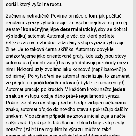
seriál, který vyšel na rootu.
Začneme netradičně. Povíme si něco o tom, jak počítač
regulární výrazy vyhodnocuje. Ze všeho nejdříve si pro něj
sestaví
konečný
(nejlépe
deterministický
, aby se dobral
výsledku) automat. Automat je věc, do které pošlete
řetězec a ona rozhodne, zda daný vstup výrazu vyhovuje,
či ne. Je to taková černá skříňka. Automaty obvykle
znázorňujeme jako orientované grafy, kde uzly jsou stavy
automatu a (orientované) hrany představují přechody mezi
nimi. Některé uzly zvolíme jako koncové (např. barevně je
odlišíme). Po vytvoření se automat inicializuje, to znamená,
že přejde do
počátečního stavu
(obykle je označen q0).
Automat pracuje po krocích. V každém kroku načte
jeden
znak
ze vstupu, což je dáno právě regulárností výrazu.
Pokud ze stavu existuje přechod odpovídající načtenému
znaku, automat přejde do nového stavu a pokračuje dalším
znakem. V opačném případě se znova inicializuje a načte
další znak. Opakuje to tak dlouho, dokud daný vstup celý
nenačte (záleží na regulárním výrazu, můžete také