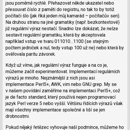
jsou poměrně rychlé. Přehazovat někde ukazatel nebo
přesouvat číslo z paměti do registru, no tak to by totiž
počítači šlo (jak říká jeden můj kamarád – počítačův sen).
Na druhou stranu na jiné gramatiky (např. bezkontextové)
již regulární výraz nestačí. Snadno lze dokázat, že nelze
sestavit regulární gramatiku, která by akceptovala
například vstup ve tvaru 011010…1100 (se stejným
počtem jedniček a nul, tedy vstup 100 už ne) nebo která by
ověřovala paritu závorek.
Když už víme, jak regulární výraz funguje a na co je,
můžeme začít experimentovat. Implementací regulárních
výrazů je mnoho. Nejznámější z nich jsou asi
implementace Perl5+, AWK, vim nebo GNU grep. My se
v našem povídání zaměříme na implementaci Perl5+, což
je de facto standard, který používá nejen programovací
jazyk Perl verze 5 nebo vyšší. Většinu řídících výrazů však
mají všechny implementace společné a liší se jen
drobnostmi.
Pokud nějaký řetězec vyhovuje naší podmínce, můžeme ho