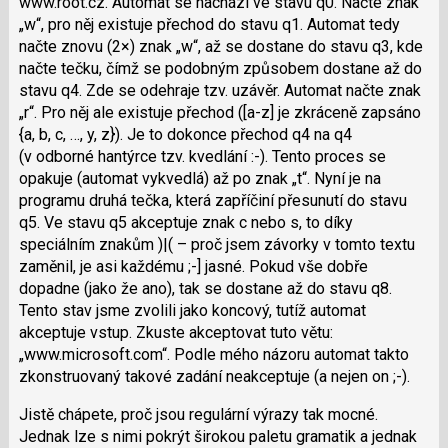
www.root.cz. Automat se nachází ve stavu q0. Načte znak
„w“, pro něj existuje přechod do stavu q1. Automat tedy
načte znovu (2×) znak „w“, až se dostane do stavu q3, kde
načte tečku, čímž se podobným způsobem dostane až do
stavu q4. Zde se odehraje tzv. uzávěr. Automat načte znak
„r“. Pro něj ale existuje přechod ([a-z] je zkráceně zapsáno
{a, b, c, …, y, z}). Je to dokonce přechod q4 na q4
(v odborné hantýrce tzv. kvedlání :-). Tento proces se
opakuje (automat vykvedlá) až po znak „t“. Nyní je na
programu druhá tečka, která zapříčiní přesunutí do stavu
q5. Ve stavu q5 akceptuje znak c nebo s, to díky
speciálním znakům )|( – proč jsem závorky v tomto textu
zaměnil, je asi každému ;-] jasné. Pokud vše dobře
dopadne (jako že ano), tak se dostane až do stavu q8.
Tento stav jsme zvolili jako koncový, tutíž automat
akceptuje vstup. Zkuste akceptovat tuto větu:
„www.microsoft.com“. Podle mého názoru automat takto
zkonstruovaný takové zadání neakceptuje (a nejen on ;-).
Jistě chápete, proč jsou regulární výrazy tak mocné.
Jednak lze s nimi pokrýt širokou paletu gramatik a jednak