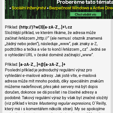
Příklad:
(http://)?w{3}[a-zA-Z_.]+\.cz
Složitější příklad, ve kterém říkáme, že adresa může
začínat řetězcem „http://“ (ale nemusí: otazník znamená
„žádný nebo jeden“), následuje „www“, pak znaky a-Z,
podtržítko a tečka a vše to končí řetězcem „.cz“. Jedná se
o vyhledání URL v české doméně začínající „www“.
Příklad:
[a-zA-Z_.]+@[a-zA-Z_.]+
Poslední příklad je jednoduchý regulární výraz pro
vyhledání e-mailové adresy. Jak jistě víte, e-mailová
adresa může mít mnoho podob, díky speciálním znakům
můžeme nadefinovat, přes jaké servery má být dopis
doručen, dokonce se dá posílat i na číselné adresy a
podobně. Takový regulární výraz by však byl značně složitý
(viz příklad v knize
Mastering regular expresions
, O`Reilly,
který má i s komentářem několik stran). My se spokojíme