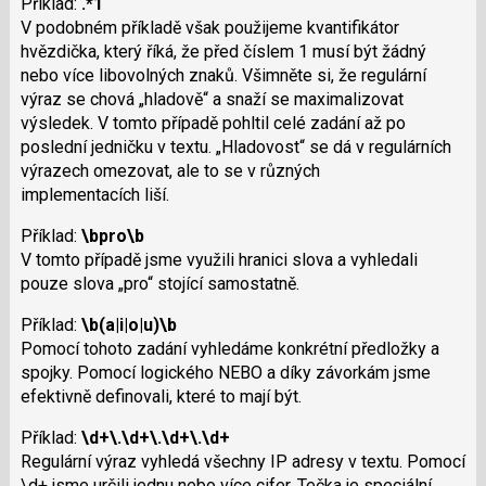
Příklad:
.*1
V podobném příkladě však použijeme kvantifikátor
hvězdička, který říká, že před číslem 1 musí být žádný
nebo více libovolných znaků. Všimněte si, že regulární
výraz se chová „hladově“ a snaží se maximalizovat
výsledek. V tomto případě pohltil celé zadání až po
poslední jedničku v textu. „Hladovost“ se dá v regulárních
výrazech omezovat, ale to se v různých
implementacích liší.
Příklad:
\bpro\b
V tomto případě jsme využili hranici slova a vyhledali
pouze slova „pro“ stojící samostatně.
Příklad:
\b(a|i|o|u)\b
Pomocí tohoto zadání vyhledáme konkrétní předložky a
spojky. Pomocí logického NEBO a díky závorkám jsme
efektivně definovali, které to mají být.
Příklad:
\d+\.\d+\.\d+\.\d+
Regulární výraz vyhledá všechny IP adresy v textu. Pomocí
\d+ jsme určili jednu nebo více cifer. Tečka je speciální