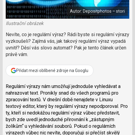
i
á
b
X
n
o
Autor: Depositphotos – stori
o
e
k
k
u
Ilustrační obrázek
?
P
Nevíte, co je regulární výraz? Rádi byste si regulární výrazy
o
vyzkoušeli? Zajímá vás, jak takový regulární výraz vypadá
d
uvnitř? Děsí vás slovo automat? Pak je tento článek určen
p
právě vám.
o
ř
t
Přidat mezi oblíbené zdroje na Googlu
e
r
Regulární výrazy nám umožňují jednoduše vyhledávat a
e
d
nahrazovat text. Pronikly snad do všech programů pro
a
zpracování textů. V dnešní době nenajdete v Linuxu
k
textový editor, který by regulární výrazy nepodporoval. Pro
c
ty, kteří si nedokážou regulární výraz vůbec představit,
i
bych zde uvedl jednoduché přirovnání k „zástupným
žolíkům“ u vyhledávání souborů. Pokud o regulárních
výrazech vůbec nic nevíte, doporučuji si přečíst skvělý