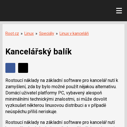
Root.cz
»
Linux
»
Speciály
»
Linux v kanceláři
Kancelářský balík
Sdílet
Sdílejte
Sdílejte
na
Rostoucí náklady na základní software pro kancelář nutí k
na
Facebooku
zamyšlení, zda by bylo možné použít nějakou alternativu.
síti
Domácí uživatel platformy PC, vybavený alespoň
X
minimálními technickými znalostmi, si může dovolit
vyzkoušet některou linuxovou distribuci a v případě
neúspěchu příliš neriskuje.
Rostoucí náklady na základní software pro kancelář nutí