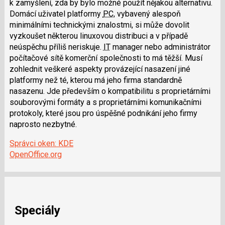
k zamyšlení, zda by bylo možné použít nějakou alternativu.
Domácí uživatel platformy
PC
, vybavený alespoň
minimálními technickými znalostmi, si může dovolit
vyzkoušet některou linuxovou distribuci a v případě
neúspěchu příliš neriskuje.
IT
manager nebo administrátor
počítačové sítě komerční společnosti to má těžší. Musí
zohlednit veškeré aspekty provázející nasazení jiné
platformy než té, kterou má jeho firma standardně
nasazenu. Jde především o kompatibilitu s proprietárními
souborovými formáty a s proprietárními komunikačními
protokoly, které jsou pro úspěšné podnikání jeho firmy
naprosto nezbytné.
Správci oken: KDE
OpenOffice.org
Speciály