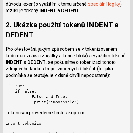
důvodu lexer (s využitím k tomu určené
speciální logiky
)
rozlišuje tokeny
INDENT
a
DEDENT
.
2. Ukázka použití tokenů
INDENT
a
DEDENT
Pro otestování, jakým způsobem se v tokenizovaném
kódu rozeznávají začátky a konce bloků s využitím tokenů
INDENT
a
DEDENT
, se pokusíme o tokenizaci tohoto
zdrojového kódu s trojicí vnořených bloků
if
(to, jaká
podmínka se testuje, je v dané chvíli nepodstatné):
if True:

    if False:

        if False and True:

            print("impossible")
Tokenizaci provedeme tímto skriptem:
import tokenize
