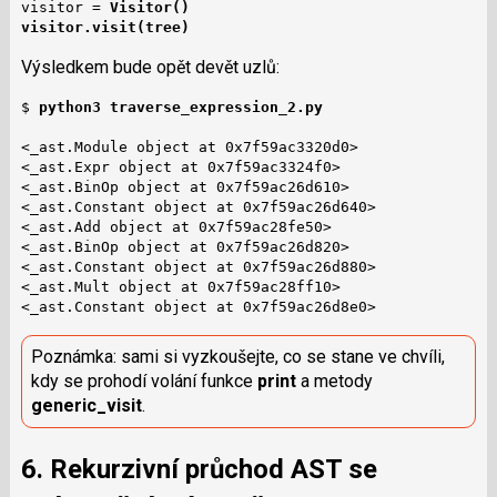
visitor = 
Visitor()
visitor.visit(tree)
Výsledkem bude opět devět uzlů:
$ 
python3 traverse_expression_2.py 
<_ast.Module object at 0x7f59ac3320d0>

<_ast.Expr object at 0x7f59ac3324f0>

<_ast.BinOp object at 0x7f59ac26d610>

<_ast.Constant object at 0x7f59ac26d640>

<_ast.Add object at 0x7f59ac28fe50>

<_ast.BinOp object at 0x7f59ac26d820>

<_ast.Constant object at 0x7f59ac26d880>

<_ast.Mult object at 0x7f59ac28ff10>

<_ast.Constant object at 0x7f59ac26d8e0>
Poznámka: sami si vyzkoušejte, co se stane ve chvíli,
kdy se prohodí volání funkce
print
a metody
generic_visit
.
6. Rekurzivní průchod AST se