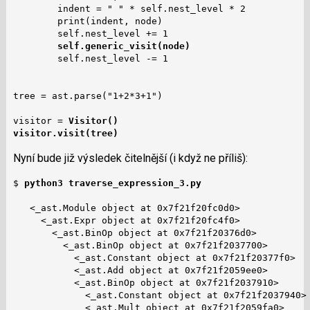
        indent = " " * self.nest_level * 2

        print(indent, node)

        self.nest_level += 1

self.generic_visit(node)
        self.nest_level -= 1

tree = ast.parse("1+2*3+1")

visitor = 
Visitor()
visitor.visit(tree)
Nyní bude již výsledek čitelnější (i když ne příliš):
$ 
python3 traverse_expression_3.py 
   <_ast.Module object at 0x7f21f20fc0d0>

     <_ast.Expr object at 0x7f21f20fc4f0>

       <_ast.BinOp object at 0x7f21f20376d0>

         <_ast.BinOp object at 0x7f21f2037700>

           <_ast.Constant object at 0x7f21f20377f0>

           <_ast.Add object at 0x7f21f2059ee0>

           <_ast.BinOp object at 0x7f21f2037910>

             <_ast.Constant object at 0x7f21f2037940>

             <_ast.Mult object at 0x7f21f2059fa0>
