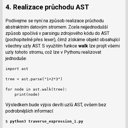
4. Realizace průchodu AST
Podívejme se nyní na způsob realizace průchodu
abstraktním datovým stromem. Zcela nejjednodušší
způsob spočívá v parsingu zdrojového kódu do AST
(pochopitelně přes lexer), čímž získáme objekt obsahující
všechny uzly AST. S využitím funkce
walk
lze projít všemi
uzly tohoto stromu, což lze v Pythonu realizovat
jednoduše:
import ast

tree = ast.parse("1+2*3")

for node in ast.walk(tree):

    print(node)
Výsledkem bude výpis devíti uzlů AST, ovšem bez
podrobnějších informací:
$ 
python3 traverse_expression_1.py 