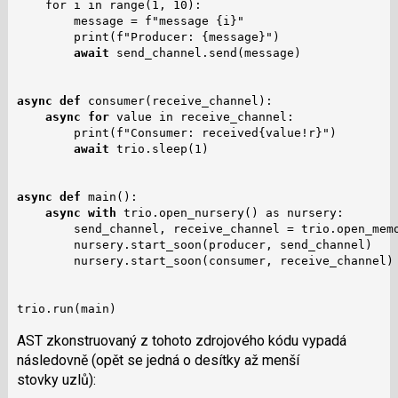
    for i in range(1, 10):

        message = f"message {i}"

        print(f"Producer: {message}")

await
 send_channel.send(message)

async def
 consumer(receive_channel):

async for
 value in receive_channel:

        print(f"Consumer: received{value!r}")

await
 trio.sleep(1)

async def
 main():

async with
 trio.open_nursery() as nursery:

        send_channel, receive_channel = trio.open_memo
        nursery.start_soon(producer, send_channel)

        nursery.start_soon(consumer, receive_channel)

trio.run(main)
AST zkonstruovaný z tohoto zdrojového kódu vypadá
následovně (opět se jedná o desítky až menší
stovky uzlů):