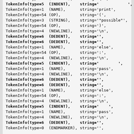
TokenInfo(type=5  (INDENT),    string='            ',
TokenInfo(type=1  (NAME),      string='print',        
TokenInfo(type=54 (OP),        string='(',            
TokenInfo(type=3  (STRING),    string='"possible"',   
TokenInfo(type=54 (OP),        string=')',            
TokenInfo(type=6  (DEDENT),    string='',            
TokenInfo(type=6  (DEDENT),    string='',            
TokenInfo(type=1  (NAME),      string='else',         
TokenInfo(type=54 (OP),        string=':',            
TokenInfo(type=5  (INDENT),    string='        ',    
TokenInfo(type=1  (NAME),      string='pass',         
TokenInfo(type=6  (DEDENT),    string='',            
TokenInfo(type=6  (DEDENT),    string='',            
TokenInfo(type=1  (NAME),      string='else',         
TokenInfo(type=54 (OP),        string=':',            
TokenInfo(type=5  (INDENT),    string='    ',        
TokenInfo(type=1  (NAME),      string='pass',         
TokenInfo(type=6  (DEDENT),    string='',            
TokenInfo(type=0  (ENDMARKER), string='',            