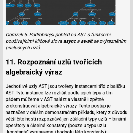
Obrázek 6: Podrobnější pohled na AST s funkcemi
používajícími klíčová slova
async
a
await
se zvýrazněním
příslušných uzlů.
11. Rozpoznání uzlů tvořících
algebraický výraz
Jednotlivé uzly AST jsou tvořeny instancemi tříd z balíčku
AST. Tyto instance lze rozlišit podle jejich typu a tím
pádem můžeme v AST nalézt a vlastně i zpětně
zrekonstruovat algebraické výrazy. Tento postup je
naznačen v dalším demonstračním příkladu, který z důvodu
větší čitelnosti rozpoznává jen základní typy uzlů – binární
operátory a číselné konstanty (pouze u typu uzlu
„konstanta“ vypisujeme i hodnotu této konstanty):