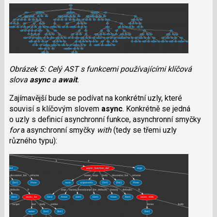
Obrázek 5: Celý AST s funkcemi používajícími klíčová
slova
async
a
await
.
Zajímavější bude se podívat na konkrétní uzly, které
souvisí s klíčovým slovem
async
. Konkrétně se jedná
o uzly s definicí asynchronní funkce, asynchronní smyčky
for
a asynchronní smyčky
with
(tedy se třemi uzly
různého typu):