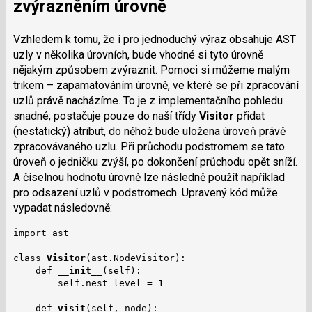
zvýrazněním úrovně
Vzhledem k tomu, že i pro jednoduchý výraz obsahuje AST
uzly v několika úrovních, bude vhodné si tyto úrovně
nějakým způsobem zvýraznit. Pomoci si můžeme malým
trikem – zapamatováním úrovně, ve které se při zpracování
uzlů právě nacházíme. To je z implementačního pohledu
snadné; postačuje pouze do naší třídy
Visitor
přidat
(nestatický) atribut, do něhož bude uložena úroveň právě
zpracovávaného uzlu. Při průchodu podstromem se tato
úroveň o jedničku zvýší, po dokončení průchodu opět sníží.
A číselnou hodnotu úrovně lze následně použít například
pro odsazení uzlů v podstromech. Upravený kód může
vypadat následovně:
import ast

class 
Visitor
(ast.NodeVisitor):

    def 
__init__
(self):

        self.nest_level = 1

    def 
visit
(self, node):
