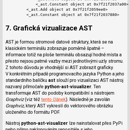
             <_ast.Constant object at 0x7f21f2037a00>

         <_ast.Add object at 0x7f21f2059ee0>

         <_ast.Constant object at 0x7f21f2037880>
7. Grafická vizualizace AST
AST je formou stromové datové struktury, která se na
klasickém terminálu zobrazuje poměrně špatně –
informace totiž na ploše terminálu obsazují hodně místa a
přesto nejsou patrné vazby mezi jednotlivými uzly stromu.
Z tohoto důvodu je vhodnější si AST zobrazit graficky.
V konkrétním případě programovacího jazyka Python a jeho
standardního balíčku
ast
slouží pro vizualizaci AST nástroj
nazvaný přímočaře
python-ast-visualizer
. Ten
transformuje AST do podoby kompatibilní s nástrojem
Graphviz
(viz též
tento článek
). Následně je zavolán
Graphviz
, který AST vykreslí do vektorového obrázku
uloženého do formátu PDF.
Nástroj
python-ast-visualizer
lze nainstalovat přes PyPi
nebo přímo naklonováním repositáře s jeho