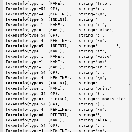
TokenInfo(type=1  (NAME),      string='True',         
TokenInfo(type=54 (OP),        string=':',            
TokenInfo(type=5  (INDENT),    string='    ',        
TokenInfo(type=1  (NAME),      string='if',           
TokenInfo(type=1  (NAME),      string='False',        
TokenInfo(type=54 (OP),        string=':',            
TokenInfo(type=5  (INDENT),    string='        ',    
TokenInfo(type=1  (NAME),      string='if',           
TokenInfo(type=1  (NAME),      string='False',        
TokenInfo(type=1  (NAME),      string='and',          
TokenInfo(type=1  (NAME),      string='True',         
TokenInfo(type=54 (OP),        string=':',            
TokenInfo(type=5  (INDENT),    string='            ',
TokenInfo(type=1  (NAME),      string='print',        
TokenInfo(type=54 (OP),        string='(',            
TokenInfo(type=3  (STRING),    string='"impossible"', 
TokenInfo(type=54 (OP),        string=')',            
TokenInfo(type=6  (DEDENT),    string='',            
TokenInfo(type=1  (NAME),      string='else',         
TokenInfo(type=54 (OP),        string=':',            