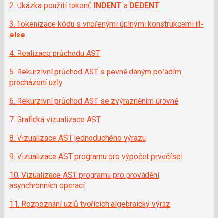
2. Ukázka použití tokenů
INDENT
a
DEDENT
c
i
3. Tokenizace kódu s vnořenými úplnými konstrukcemi
if-
else
4. Realizace průchodu AST
5. Rekurzivní průchod AST s pevně daným pořadím
procházení uzly
6. Rekurzivní průchod AST se zvýrazněním úrovně
7. Grafická vizualizace AST
8. Vizualizace AST jednoduchého výrazu
9. Vizualizace AST programu pro výpočet prvočísel
10. Vizualizace AST programu pro provádění
asynchronních operací
11. Rozpoznání uzlů tvořících algebraický výraz