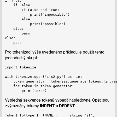
if True:

    if False:

        if False and True:

            print("impossible")

        else:

            print("possible")

    else:

        pass

else:

    pass
Pro tokenizaci výše uvedeného příkladu je použit tento
jednoduchý skript:
import tokenize

with tokenize.open("ifs2.py") as fin:

    token_generator = tokenize.generate_tokens(fin.rea
    for token in token_generator:

        print(token)
Výsledná sekvence tokenů vypadá následovně. Opět jsou
zvýrazněny tokeny
INDENT
a
DEDENT
:
TokenInfo(type=1  (NAME),      string='if',           