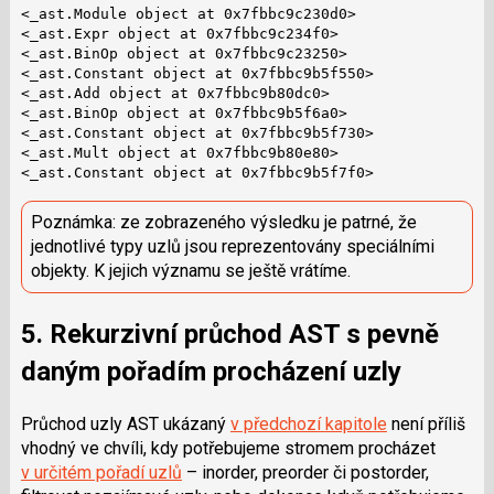
<_ast.Module object at 0x7fbbc9c230d0>

<_ast.Expr object at 0x7fbbc9c234f0>

<_ast.BinOp object at 0x7fbbc9c23250>

<_ast.Constant object at 0x7fbbc9b5f550>

<_ast.Add object at 0x7fbbc9b80dc0>

<_ast.BinOp object at 0x7fbbc9b5f6a0>

<_ast.Constant object at 0x7fbbc9b5f730>

<_ast.Mult object at 0x7fbbc9b80e80>

<_ast.Constant object at 0x7fbbc9b5f7f0>
Poznámka: ze zobrazeného výsledku je patrné, že
jednotlivé typy uzlů jsou reprezentovány speciálními
objekty. K jejich významu se ještě vrátíme.
5. Rekurzivní průchod AST s pevně
daným pořadím procházení uzly
Průchod uzly AST ukázaný
v předchozí kapitole
není příliš
vhodný ve chvíli, kdy potřebujeme stromem procházet
v určitém pořadí uzlů
– inorder, preorder či postorder,