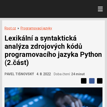
Root.cz
»
Programovací jazyky
Lexikální a syntaktická
analýza zdrojových kódů
programovacího jazyka Python
(2.část)
PAVEL TIŠNOVSKÝ
4. 8. 2022
Doba čtení:
24 minut
L
S
S
í
S
d
d
d
b
í
í
í
í
l
l
e
s
e
l
j
j
e
t
t