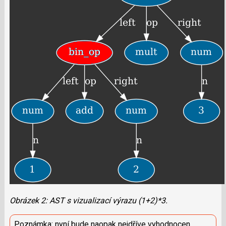
Obrázek 2: AST s vizualizací výrazu (1+2)*3.
Poznámka: nyní bude naopak nejdříve vyhodnocen