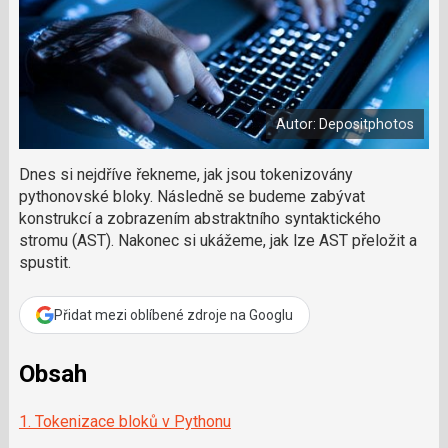
e
v
e
e
t
n
á
n
a
a
m
F
s
č
a
í
c
l
t
e
i
á
b
X
Autor: Depositphotos
n
o
o
e
k
k
Dnes si nejdříve řekneme, jak jsou tokenizovány
u
?
pythonovské bloky. Následně se budeme zabývat
P
konstrukcí a zobrazením abstraktního syntaktického
o
stromu (AST). Nakonec si ukážeme, jak lze AST přeložit a
d
spustit.
p
o
ř
Přidat mezi oblíbené zdroje na Googlu
t
e
r
Obsah
e
d
1. Tokenizace bloků v Pythonu
a
k