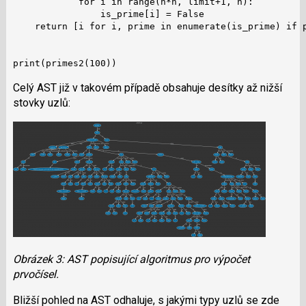
            for i in range(n*n, limit+1, n):

                is_prime[i] = False

    return [i for i, prime in enumerate(is_prime) if p
print(primes2(100))
Celý AST již v takovém případě obsahuje desítky až nižší
stovky uzlů:
Obrázek 3: AST popisující algoritmus pro výpočet
prvočísel.
Bližší pohled na AST odhaluje, s jakými typy uzlů se zde