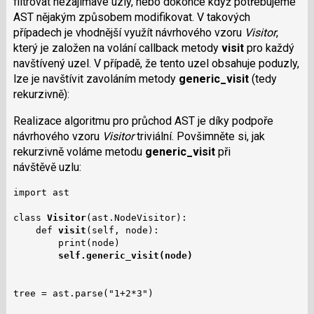
filtrovat nezajímavé uzly, nebo dokonce když potřebujeme
AST nějakým způsobem modifikovat. V takových
případech je vhodnější využít návrhového vzoru
Visitor
,
který je založen na volání callback metody
visit
pro každý
navštívený uzel. V případě, že tento uzel obsahuje poduzly,
lze je navštívit zavoláním metody
generic_visit
(tedy
rekurzivně):
Realizace algoritmu pro průchod AST je díky podpoře
návrhového vzoru
Visitor
triviální. Povšimněte si, jak
rekurzivně voláme metodu
generic_visit
při
návštěvě uzlu:
import ast

class 
Visitor
(ast.NodeVisitor):

    def 
visit
(self, node):

        print(node)

self.generic_visit(node)
tree = ast.parse("1+2*3")
