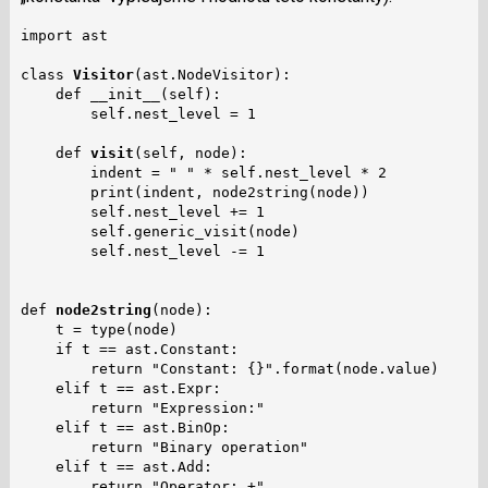
import ast

class 
Visitor
(ast.NodeVisitor):

    def __init__(self):

        self.nest_level = 1

    def 
visit
(self, node):

        indent = " " * self.nest_level * 2

        print(indent, node2string(node))

        self.nest_level += 1

        self.generic_visit(node)

        self.nest_level -= 1

def 
node2string
(node):

    t = type(node)

    if t == ast.Constant:

        return "Constant: {}".format(node.value)

    elif t == ast.Expr:

        return "Expression:"

    elif t == ast.BinOp:

        return "Binary operation"

    elif t == ast.Add:

        return "Operator: +"
