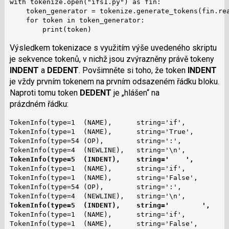
with tokenize.open("ifs1.py") as fin:

    token_generator = tokenize.generate_tokens(fin.rea
    for token in token_generator:

        print(token)
Výsledkem tokenizace s využitím výše uvedeného skriptu
je sekvence tokenů, v nichž jsou zvýrazněny právě tokeny
INDENT
a
DEDENT
. Povšimněte si toho, že token
INDENT
je vždy prvním tokenem na prvním odsazeném řádku bloku.
Naproti tomu token
DEDENT
je „hlášen“ na
prázdném řádku:
TokenInfo(type=1  (NAME),      string='if',           
TokenInfo(type=1  (NAME),      string='True',         
TokenInfo(type=54 (OP),        string=':',            
TokenInfo(type=5  (INDENT),    string='    ',        
TokenInfo(type=1  (NAME),      string='if',           
TokenInfo(type=1  (NAME),      string='False',        
TokenInfo(type=54 (OP),        string=':',            
TokenInfo(type=5  (INDENT),    string='        ',    
TokenInfo(type=1  (NAME),      string='if',           
TokenInfo(type=1  (NAME),      string='False',        