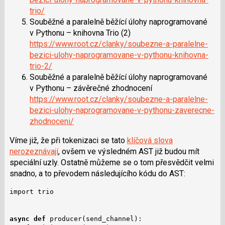
trio/
Souběžné a paralelně běžící úlohy naprogramované
v Pythonu – knihovna Trio (2)
https://www.root.cz/clanky/soubezne-a-paralelne-
bezici-ulohy-naprogramovane-v-pythonu-knihovna-
trio-2/
Souběžné a paralelně běžící úlohy naprogramované
v Pythonu – závěrečné zhodnocení
https://www.root.cz/clanky/soubezne-a-paralelne-
bezici-ulohy-naprogramovane-v-pythonu-zaverecne-
zhodnoceni/
Víme již, že při tokenizaci se tato
klíčová slova
nerozeznávají
, ovšem ve výsledném AST již budou mít
speciální uzly. Ostatně můžeme se o tom přesvědčit velmi
snadno, a to převodem následujícího kódu do AST:
import trio

async def
 producer(send_channel):
