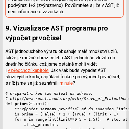
podvýraz 1+2 (zvýrazněno). Povšimněte si, že v AST již
není informace o závorkách.
9. Vizualizace AST programu pro
výpočet prvočísel
AST jednoduchého výrazu obsahuje malé množství uzlů,
takže je možné obraz celého AST jednoduše vložit i do
dnešního článku, což jsme ostatně mohli vidět
i
v předchozí kapitole
. Jak však bude vypadat AST
složitějšího kódu, například funkce pro výpočet prvočísel,
s níž jsme se již seznámili
minule
?
# originální kód lze nalézt na adrese:
# http://www.rosettacode.org/wiki/Sieve_of_Eratosthen
def 
primes2
(limit):

"""Výpočet seznamu prvočísel až do zadaného limit
    is_prime = [False] * 2 + [True] * (limit - 1)

    for n in range(int(limit**0.5 + 1.5)):  # stop at 
        if is_prime[n]:
