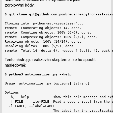
zdrojovými kódy:
$ 
git clone git@github.com:pombredanne/python-ast-vis
Cloning into 'python-ast-visualizer'...

remote: Enumerating objects: 14, done.

remote: Counting objects: 100% (6/6), done.

remote: Compressing objects: 100% (2/2), done.

Receiving objects: 100% (14/14), done.

Resolving deltas: 100% (5/5), done.

remote: Total 14 (delta 4), reused 4 (delta 4), pack-
Tento nástroj je realizován skriptem a lze ho spustit
následovně:
$ 
python3 astvisualizer.py --help
Usage: astvisualizer.py [options] [string]

Options:

  -h, --help            show this help message and exi
  -f FILE, --file=FILE  Read a code snippet from the s
  -l LABEL, --label=LABEL

                        The label for the visualizati