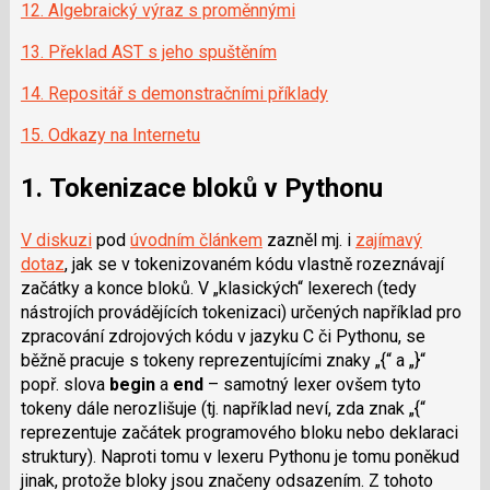
12. Algebraický výraz s proměnnými
13. Překlad AST s jeho spuštěním
14. Repositář s demonstračními příklady
15. Odkazy na Internetu
1. Tokenizace bloků v Pythonu
V diskuzi
pod
úvodním článkem
zazněl mj. i
zajímavý
dotaz
, jak se v tokenizovaném kódu vlastně rozeznávají
začátky a konce bloků. V „klasických“ lexerech (tedy
nástrojích provádějících tokenizaci) určených například pro
zpracování zdrojových kódu v jazyku C či Pythonu, se
běžně pracuje s tokeny reprezentujícími znaky „{“ a „}“
popř. slova
begin
a
end
– samotný lexer ovšem tyto
tokeny dále nerozlišuje (tj. například neví, zda znak „{“
reprezentuje začátek programového bloku nebo deklaraci
struktury). Naproti tomu v lexeru Pythonu je tomu poněkud
jinak, protože bloky jsou značeny odsazením. Z tohoto