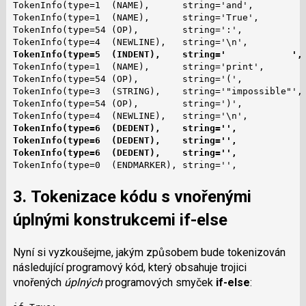
TokenInfo(type=1  (NAME),      string='and',          
TokenInfo(type=1  (NAME),      string='True',         
TokenInfo(type=54 (OP),        string=':',            
TokenInfo(type=5  (INDENT),    string='            ',
TokenInfo(type=1  (NAME),      string='print',        
TokenInfo(type=54 (OP),        string='(',            
TokenInfo(type=3  (STRING),    string='"impossible"', 
TokenInfo(type=54 (OP),        string=')',            
TokenInfo(type=6  (DEDENT),    string='',            
TokenInfo(type=6  (DEDENT),    string='',            
TokenInfo(type=6  (DEDENT),    string='',            
TokenInfo(type=0  (ENDMARKER), string='',            
3. Tokenizace kódu s vnořenými
úplnými konstrukcemi
if-else
Nyní si vyzkoušejme, jakým způsobem bude tokenizován
následující programový kód, který obsahuje trojici
vnořených
úplných
programových smyček
if-else
: