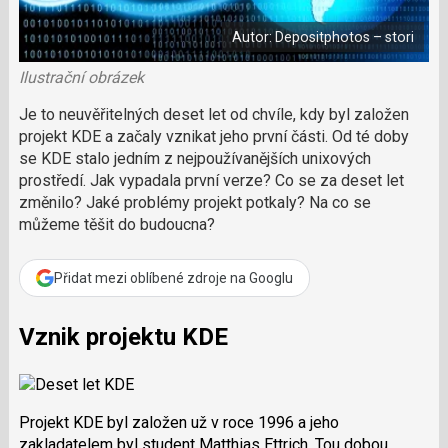
i
á
b
X
n
o
Autor: Depositphotos – stori
o
e
k
k
u
Ilustrační obrázek
?
P
Je to neuvěřitelných deset let od chvíle, kdy byl založen
o
projekt KDE a začaly vznikat jeho první části. Od té doby
d
se KDE stalo jedním z nejpoužívanějších unixových
p
prostředí. Jak vypadala první verze? Co se za deset let
o
změnilo? Jaké problémy projekt potkaly? Na co se
ř
můžeme těšit do budoucna?
t
e
r
Přidat mezi oblíbené zdroje na Googlu
e
d
a
Vznik projektu KDE
k
c
i
Projekt KDE byl založen už v roce 1996 a jeho
zakladatelem byl student Matthias Ettrich. Tou dobou