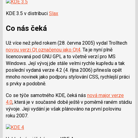
KDE 3.5 v distribuci
Slax
Co nás čeká
Už více než před rokem (28. června 2005) vydal Trolltech
novou verzi Qt označenou jako Qt4
. Ta je nyní plně
licencovaná pod GNU GPL a to včetně verzí pro MS
Windows. Její vývoj jde stále velmi rychle kupředu a tak
poslední vydaná verze 4.2 (4. října 2006) přinesla opět
mnoho novinek jako podporu stylování CSS, rychlejší práci
s prvky a podobně.
Co se týče samotného KDE, čeká nás
nová major verze
4.0
, která je v současné době ještě v poměrně raném stádiu
vývoje. Jeji vydání je však plánováno na první polovinu
roku 2007.