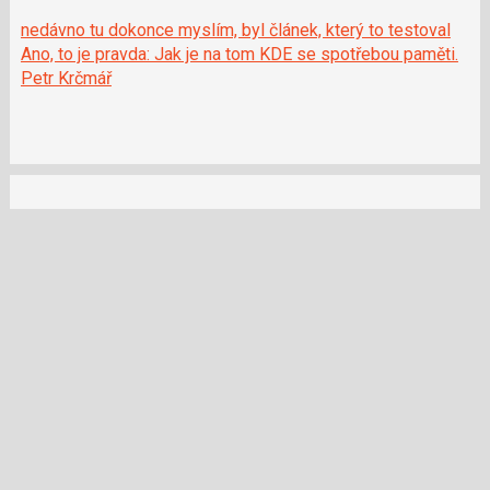
nedávno tu dokonce myslím, byl článek, který to testoval
Ano, to je pravda: Jak je na tom KDE se spotřebou paměti.
Petr Krčmář