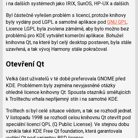
i na dalších systémech jako IRIX, SunOS, HP-UX a dalších.
Byl částečně vyřešen problém s licencí, protože knihovy
byly vydány pod LGPL a samotné aplikace pod
GNU GPL
.
Licence LGPL byla zvolena záměrně, aby bylo možno bez
problémů pro KDE vytvářet komerční aplikace. Bohužel
knihovna Qt, na které byl celý desktop postaven, byla stále
uzavřená, a tak vývoj Harmony stále pokračoval.
Otevření Qt
Velká část uživatelů v té době preferovala GNOME před
KDE. Problémem byly zejména nevyjasněné otázky
ohledně licence knihovny Qt. Spousta otazníků směřujících
k Trolltechu vrhala nepříjemný stín i na samotné KDE.
Trolltech si byl celé situace vědom, a tak se rozhodl jednat.
V listopadu 1998 se rozhodl celou knihovnu Qt otevřít pod
speciální licencí QPL (Q Public License). Ve stejnou dobu
vznikla také KDE Free Qt foundation, která garantovala
vydání Qt pod variantou BSD licence.