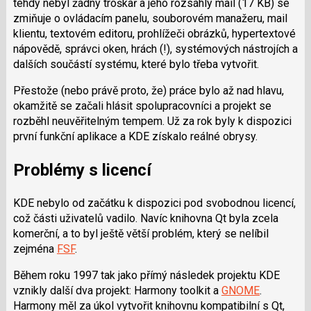
tehdy nebyl žádný troškař a jeho rozsáhlý mail (17 KB) se
zmiňuje o ovládacím panelu, souborovém manažeru, mail
klientu, textovém editoru, prohlížeči obrázků, hypertextové
nápovědě, správci oken, hrách (!), systémových nástrojích a
dalších součástí systému, které bylo třeba vytvořit.
Přestože (nebo právě proto, že) práce bylo až nad hlavu,
okamžitě se začali hlásit spolupracovníci a projekt se
rozběhl neuvěřitelným tempem. Už za rok byly k dispozici
první funkční aplikace a KDE získalo reálné obrysy.
Problémy s licencí
KDE nebylo od začátku k dispozici pod svobodnou licencí,
což části uživatelů vadilo. Navíc knihovna Qt byla zcela
komerční, a to byl ještě větší problém, který se nelíbil
zejména
FSF
.
Během roku 1997 tak jako přímý následek projektu KDE
vznikly další dva projekt: Harmony toolkit a
GNOME
.
Harmony měl za úkol vytvořit knihovnu kompatibilní s Qt,