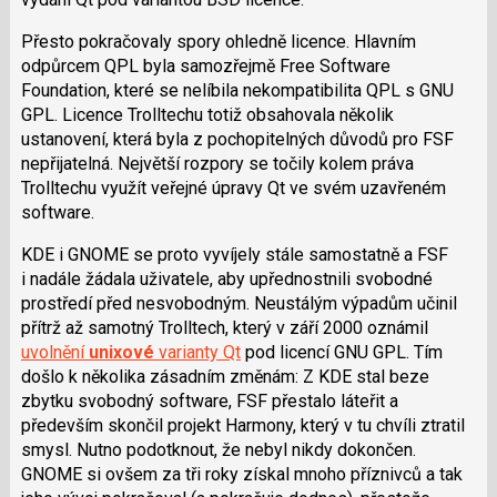
Přesto pokračovaly spory ohledně licence. Hlavním
odpůrcem QPL byla samozřejmě Free Software
Foundation, které se nelíbila nekompatibilita QPL s GNU
GPL. Licence Trolltechu totiž obsahovala několik
ustanovení, která byla z pochopitelných důvodů pro FSF
nepřijatelná. Největší rozpory se točily kolem práva
Trolltechu využít veřejné úpravy Qt ve svém uzavřeném
software.
KDE i GNOME se proto vyvíjely stále samostatně a FSF
i nadále žádala uživatele, aby upřednostnili svobodné
prostředí před nesvobodným. Neustálým výpadům učinil
přítrž až samotný Trolltech, který v září 2000 oznámil
uvolnění
unixové
varianty Qt
pod licencí GNU GPL. Tím
došlo k několika zásadním změnám: Z KDE stal beze
zbytku svobodný software, FSF přestalo láteřit a
především skončil projekt Harmony, který v tu chvíli ztratil
smysl. Nutno podotknout, že nebyl nikdy dokončen.
GNOME si ovšem za tři roky získal mnoho příznivců a tak