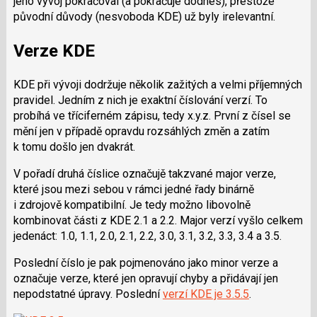
jeho vývoj pokračoval (a pokračuje dodnes), přestože
původní důvody (nesvoboda KDE) už byly irelevantní.
Verze KDE
KDE při vývoji dodržuje několik zažitých a velmi příjemných
pravidel. Jedním z nich je exaktní číslování verzí. To
probíhá ve tříciferném zápisu, tedy x.y.z. První z čísel se
mění jen v případě opravdu rozsáhlých změn a zatím
k tomu došlo jen dvakrát.
V pořadí druhá číslice označujě takzvané major verze,
které jsou mezi sebou v rámci jedné řady binárně
i zdrojově kompatibilní. Je tedy možno libovolně
kombinovat části z KDE 2.1 a 2.2. Major verzí vyšlo celkem
jedenáct: 1.0, 1.1, 2.0, 2.1, 2.2, 3.0, 3.1, 3.2, 3.3, 3.4 a 3.5.
Poslední číslo je pak pojmenováno jako minor verze a
označuje verze, které jen opravují chyby a přidávají jen
nepodstatné úpravy. Poslední
verzí KDE je 3.5.5
.