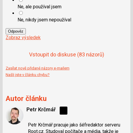
Ne, ale používal jsem
Ne, nikdy jsem nepoužíval
Odpověz
Zobraz výsledek
Vstoupit do diskuse
(83 názorů)
Zasílat nově přidané názory e-mailem
Našli jste v článku chybu?
Autor článku
Petr Krčmář
Sdílejte
na
Petr Krčmář pracuje jako šéfredaktor serveru
síti
Root.cz. Studoval počítače a média, takže je
X