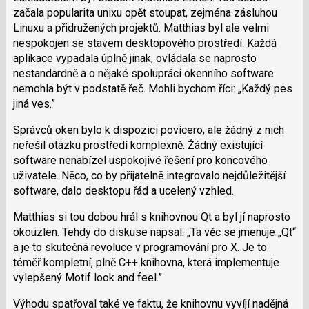
začala popularita unixu opět stoupat, zejména zásluhou
Linuxu a přidružených projektů. Matthias byl ale velmi
nespokojen se stavem desktopového prostředí. Každá
aplikace vypadala úplně jinak, ovládala se naprosto
nestandardně a o nějaké spolupráci okenního software
nemohla být v podstatě řeč. Mohli bychom říci: „Každý pes
jiná ves.”
Správců oken bylo k dispozici povícero, ale žádný z nich
neřešil otázku prostředí komplexně. Žádný existující
software nenabízel uspokojivé řešení pro koncového
uživatele. Něco, co by přijatelně integrovalo nejdůležitější
software, dalo desktopu řád a ucelený vzhled.
Matthias si tou dobou hrál s knihovnou Qt a byl jí naprosto
okouzlen. Tehdy do diskuse napsal: „Ta věc se jmenuje „Qt“
a je to skutečná revoluce v programování pro X. Je to
téměř kompletní, plně C++ knihovna, která implementuje
vylepšený Motif look and feel.”
Výhodu spatřoval také ve faktu, že knihovnu vyvíjí nadějná