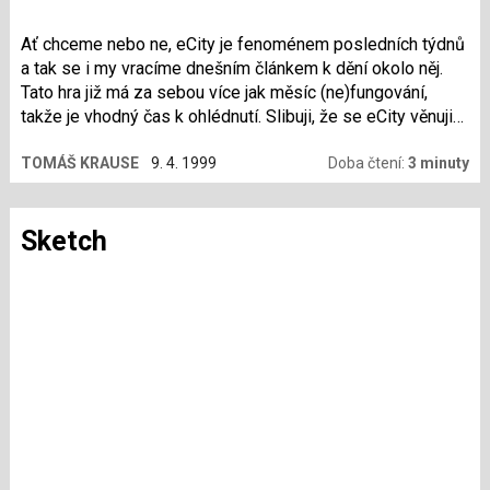
Ať chceme nebo ne, eCity je fenoménem posledních týdnů
a tak se i my vracíme dnešním článkem k dění okolo něj.
Tato hra již má za sebou více jak měsíc (ne)fungování,
takže je vhodný čas k ohlédnutí. Slibuji, že se eCity věnuji
naposled, protože zase taková bomba to není.
TOMÁŠ KRAUSE
9. 4. 1999
Doba čtení:
3 minuty
Sketch