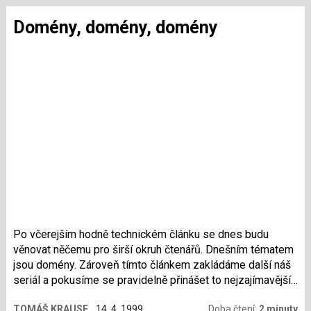
Domény, domény, domény
Po včerejším hodně technickém článku se dnes budu
věnovat něčemu pro širší okruh čtenářů. Dnešním tématem
jsou domény. Zároveň tímto článkem zakládáme další náš
seriál a pokusíme se pravidelně přinášet to nejzajímavější
z dění okolo doménových jmen u nás.
TOMÁŠ KRAUSE
14. 4. 1999
Doba čtení:
2 minuty