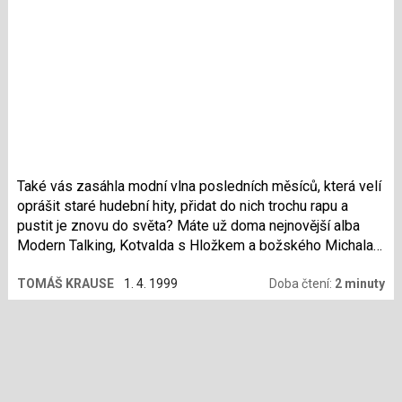
Také vás zasáhla modní vlna posledních měsíců, která velí
oprášit staré hudební hity, přidat do nich trochu rapu a
pustit je znovu do světa? Máte už doma nejnovější alba
Modern Talking, Kotvalda s Hložkem a božského Michala
Davida? Tak dnešní článek je přesně pro vás.
TOMÁŠ KRAUSE
1. 4. 1999
Doba čtení:
2 minuty