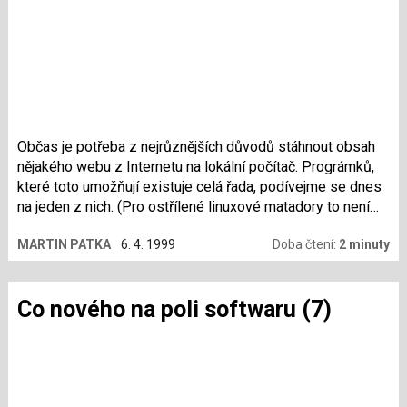
Občas je potřeba z nejrůznějších důvodů stáhnout obsah
nějakého webu z Internetu na lokální počítač. Prográmků,
které toto umožňují existuje celá řada, podívejme se dnes
na jeden z nich. (Pro ostřílené linuxové matadory to není
žádná novinka, ale dobré věci zajisté neuškodí, občas ji
MARTIN PATKA
6. 4. 1999
Doba čtení:
2 minuty
připomenout.)
Co nového na poli softwaru (7)