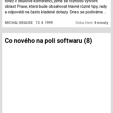
totéž v linuxové konferenci, jsme se rozhodli vytvořit
oblast Praxe, která bude obsahovat hlavně různé tipy, rady
a odpovědi na často kladené dotazy. Dnes se podíváme na
neinteraktivní odesílání emailů s přílohou ­ například ze
MICHAL KRAUSE
13. 4. 1999
Doba čtení:
4 minuty
skriptů apod.
Co nového na poli softwaru (8)