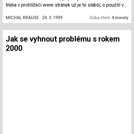
třeba v prohlížeči www stránek už je to slabší, o použití v
grafických programech typu Gimp ani nemluvě. Font server
MICHAL KRAUSE
24. 3. 1999
Doba čtení:
4 minuty
sice umí pracovat s postscriptovými fonty Type1, ale těch
je zase v kódování ISO8859-2 po čertech málo. Jak z toho
tedy ven?
Jak se vyhnout problému s rokem
2000