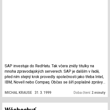
SAP investuje do RedHatu. Tak včera zněly titulky na
mnoha zpravodajských serverech. SAP je dalším v řadě,
před ním stejný krok provedly společnosti jako třeba Intel,
IBM, Novell nebo Compaq. Občas se šíří poplašné zprávy
o komercializaci Linuxu případně o tom, že se RedHat
MICHAL KRAUSE
31. 3. 1999
Doba čtení:
2 minuty
stává Linuxovým Micro$oftem. Zkusme se dnes zamyslet
nad tím, jak se situace může vyvinout.