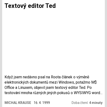
Textový editor Ted
Když jsem nedávno psal na Roota článek o výměně
elektronických dokumentů mezi Windows, potažmo M$
Office a Linuxem, objevil jsem textový editor Ted. Po
testování mnoha různých jiných pokusů o WYSIWYG word
procesor jsem byl mile překvapen.
MICHAL KRAUSE
16. 4. 1999
Doba čtení:
4 minuty