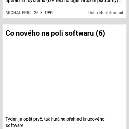
operačním systému (tzv. technologie virtuální platformy).
Na takové virtuální PC si pak můžete nainstalovat (téměř)
MICHAL FRIC
26. 3. 1999
Doba čtení:
5 minut
libovolný operační systém. Já jsem konkrétně zkoušel
verzi VMware pro Linux, ale existuje i verze pro M$ NT.
Co nového na poli softwaru (6)
Týden je opět pryč, tak hurá na přehled linuxového
software.