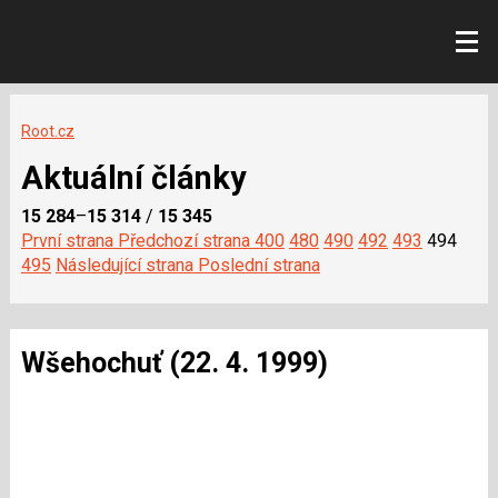
Root.cz
Aktuální články
15 284
–
15 314
/
15 345
První strana
Předchozí strana
400
480
490
492
493
494
495
Následující strana
Poslední strana
Wšehochuť (22. 4. 1999)