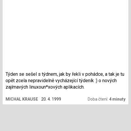
Týden se sešel s týdnem, jak by řekli v pohádce, a tak je tu
opět zcela nepravidelně vycházející týdeník :) o nových
zajímavých linuxo­un*xových aplikacích.
MICHAL KRAUSE
20. 4. 1999
Doba čtení:
4 minuty