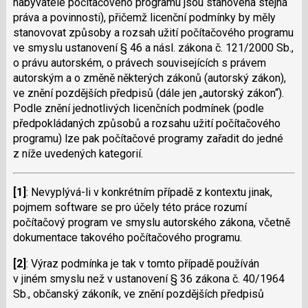
nabyvatele počítačového programu jsou stanovena stejná
práva a povinnosti), přičemž licenční podmínky by měly
stanovovat způsoby a rozsah užití počítačového programu
ve smyslu ustanovení § 46 a násl. zákona č. 121/2000 Sb.,
o právu autorském, o právech souvisejících s právem
autorským a o změně některých zákonů (autorský zákon),
ve znění pozdějších předpisů (dále jen „autorský zákon“).
Podle znění jednotlivých licenčních podmínek (podle
předpokládaných způsobů a rozsahu užití počítačového
programu) lze pak počítačové programy zařadit do jedné
z níže uvedených kategorií.
[1]
: Nevyplývá-li v konkrétním případě z kontextu jinak,
pojmem software se pro účely této práce rozumí
počítačový program ve smyslu autorského zákona, včetně
dokumentace takového počítačového programu.
[2]
: Výraz podmínka je tak v tomto případě používán
v jiném smyslu než v ustanovení § 36 zákona č. 40/1964
Sb., občanský zákoník, ve znění pozdějších předpisů