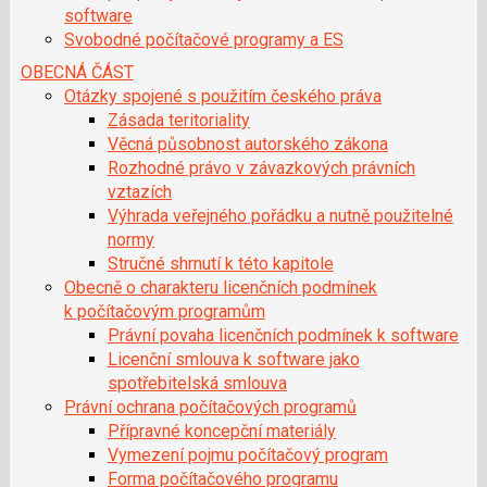
software
Svobodné počítačové programy a ES
OBECNÁ ČÁST
Otázky spojené s použitím českého práva
Zásada teritoriality
Věcná působnost autorského zákona
Rozhodné právo v závazkových právních
vztazích
Výhrada veřejného pořádku a nutně použitelné
normy
Stručné shrnutí k této kapitole
Obecně o charakteru licenčních podmínek
k počítačovým programům
Právní povaha licenčních podmínek k software
Licenční smlouva k software jako
spotřebitelská smlouva
Právní ochrana počítačových programů
Přípravné koncepční materiály
Vymezení pojmu počítačový program
Forma počítačového programu