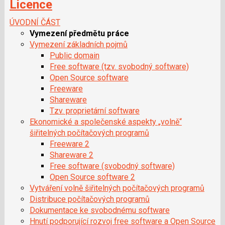
Licence
ÚVODNÍ ČÁST
Vymezení předmětu práce
Vymezení základních pojmů
Public domain
Free software (tzv. svobodný software)
Open Source software
Freeware
Shareware
Tzv. proprietární software
Ekonomické a společenské aspekty „volně“
šiřitelných počítačových programů
Freeware 2
Shareware 2
Free software (svobodný software)
Open Source software 2
Vytváření volně šiřitelných počítačových programů
Distribuce počítačových programů
Dokumentace ke svobodnému software
Hnutí podporující rozvoj free software a Open Source