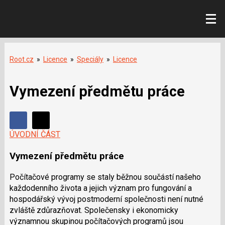
Root.cz
»
Licence
»
Speciály
»
Licence
Vymezení předmětu práce
Sdílet
Sdílejte
Sdílejte
ÚVODNÍ ČÁST
na
na
Facebooku
Vymezení předmětu práce
síti
X
Počítačové programy se staly běžnou součástí našeho
každodenního života a jejich význam pro fungování a
hospodářský vývoj postmoderní společnosti není nutné
zvláště zdůrazňovat. Společensky i ekonomicky
významnou skupinou počítačových programů jsou