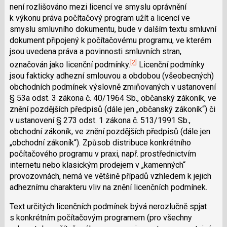
není rozlišováno mezi licencí ve smyslu oprávnění
k výkonu práva počítačový program užít a licencí ve
smyslu smluvního dokumentu, bude v dalším textu smluvní
dokument připojený k počítačovému programu, ve kterém
jsou uvedena práva a povinnosti smluvních stran,
[2]
označován jako licenční podmínky.
Licenční podmínky
jsou fakticky adhezní smlouvou a obdobou (všeobecných)
obchodních podmínek výslovně zmiňovaných v ustanovení
§ 53a odst. 3 zákona č. 40/1964 Sb., občanský zákoník, ve
znění pozdějších předpisů (dále jen „občanský zákoník“) či
v ustanovení § 273 odst. 1 zákona č. 513/1991 Sb.,
obchodní zákoník, ve znění pozdějších předpisů (dále jen
„obchodní zákoník“). Způsob distribuce konkrétního
počítačového programu v praxi, např. prostřednictvím
internetu nebo klasickým prodejem v „kamenných“
provozovnách, nemá ve většině případů vzhledem k jejich
adheznímu charakteru vliv na znění licenčních podmínek.
Text určitých licenčních podmínek bývá nerozlučně spjat
s konkrétním počítačovým programem (pro všechny