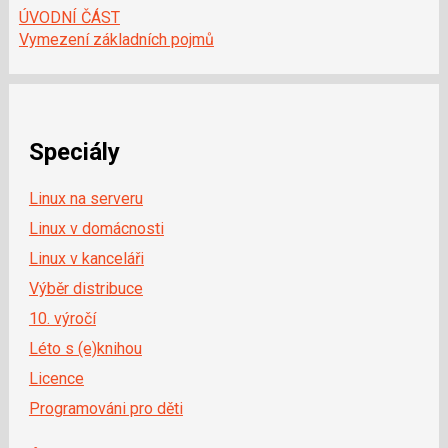
ÚVODNÍ ČÁST
Vymezení základních pojmů
Speciály
Linux na serveru
Linux v domácnosti
Linux v kanceláři
Výběr distribuce
10. výročí
Léto s (e)knihou
Licence
Programováni pro děti