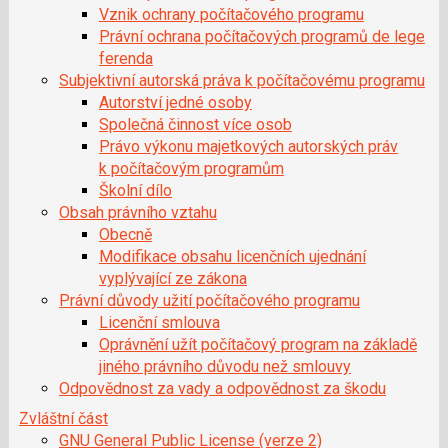
Vznik ochrany počítačového programu
Právní ochrana počítačových programů de lege
ferenda
Subjektivní autorská práva k počítačovému programu
Autorství jedné osoby
Společná činnost více osob
Právo výkonu majetkových autorských práv
k počítačovým programům
Školní dílo
Obsah právního vztahu
Obecně
Modifikace obsahu licenčních ujednání
vyplývající ze zákona
Právní důvody užití počítačového programu
Licenční smlouva
Oprávnění užít počítačový program na základě
jiného právního důvodu než smlouvy
Odpovědnost za vady a odpovědnost za škodu
Zvláštní část
GNU General Public License (verze 2)