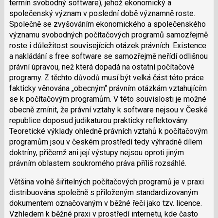
termín svobodný software), jehož ekonomický a
společenský význam v poslední době významně roste.
Společně se zvyšováním ekonomického a společenského
významu svobodných počítačových programů samozřejmě
roste i důležitost souvisejících otázek právních. Existence
a nakládání s free software se samozřejmě neřídí odlišnou
právní úpravou, než která dopadá na ostatní počítačové
programy. Z těchto důvodů musí být velká část této práce
fakticky věnována „obecným“ právním otázkám vztahujícím
se k počítačovým programům. V této souvislosti je možné
obecně zmínit, že právní vztahy k software nejsou v České
republice doposud judikaturou prakticky reflektovány.
Teoretické výklady ohledně právních vztahů k počítačovým
programům jsou v českém prostředí tedy výhradně dílem
doktríny, přičemž ani její výstupy nejsou oproti jiným
právním oblastem soukromého práva příliš rozsáhlé.
Většina volně šiřitelných počítačových programů je v praxi
distribuována společně s přiloženým standardizovaným
dokumentem označovaným v běžné řeči jako tzv. licence.
Vzhledem k běžné praxi v prostředí internetu, kde často