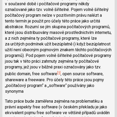
v současné době i počítačové programy někdy
označované jako tzv. volně šiřitelné. Pojem volně šiřitelný
počítačový program nelze v pozitivním právu nalézt a
tento termín je použit pro účely této práce jako určitá
abstrakce. Rozumí se jím skupina počítačových programů,
které jsou distribuovány masově prostřednictvím internetu,
a z nich zejména ty počítačové programy, které lze
za určitých podmínek užít bezúplatně (i když bezúplatnost
užití není obecným pojmovým znakem těchto počítačových
programů). Pod pojem volně šiřitelné počítačové programy
jsou tak v této práci zahrnuty zejména ty počítačové
programy, jež jsou v běžné praxi označovány jako tzv.
[1]
public domain, free software
, open source software,
shareware a freeware. Pro účely této práce jsou pojmy
„počítačový program“ a „software“ používány jako
synonyma
Tato práce bude zaměřena zejména na problematiku a
právní aspekty free software (v českém překladu je jako
ekvivalent pojmu free software ve většině případů uváděn